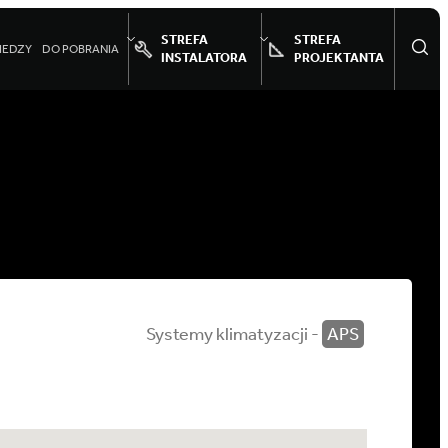
STREFA
STREFA
IEDZY
DO POBRANIA
INSTALATORA
PROJEKTANTA
Systemy klimatyzacji -
APS