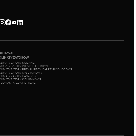
RODZAJE
KLIMATYZATORÓW
KLIMATYZATORY ŚCIENNE
KLIMATYZATORY PRZYPODŁOGOWE
KLIMATYZATORY PRZYSUFITOWO-PRZYPODŁOGOWE
KLIMATYZATORY KASETONOWY
KLIMATYZATORY KANAŁOWY
KLIMATYZATORY KOLUMNOWE
JEDNOSTKI ZEWNĘTRZNE