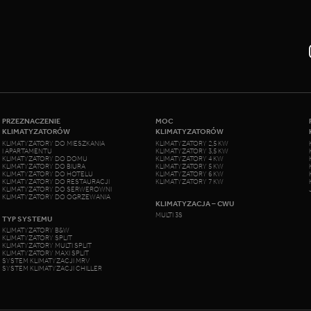
PRZEZNACZENIE
MOC
KLIMATYZATORÓW
KLIMATYZATORÓW
KLIMATYZATORY DO MIESZKANIA
KLIMATYZATORY 2,5 KW
I APARTAMENTU
KLIMATYZATORY 3,5 KW
KLIMATYZATORY DO DOMU
KLIMATYZATORY 4 KW
KLIMATYZATORY DO BIURA
KLIMATYZATORY 5 KW
KLIMATYZATORY DO HOTELU
KLIMATYZATORY 6 KW
KLIMATYZATORY DO RESTAURACJI
KLIMATYZATORY 7 KW
KLIMATYZATORY DO SERWEROWNI
KLIMATYZATORY DO OGRZEWANIA
KLIMATYZACJA – CWU
MULTI 3S
TYP SYSTEMU
KLIMATYZATORY B&W
KLIMATYZATORY SPLIT
KLIMATYZATORY MULTI SPLIT
KLIMATYZATORY MAXI SPLIT
SYSTEM KLIMATYZACJI MRV
SYSTEM KLIMATYZACJI CHILLER