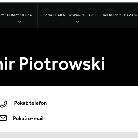
RY
POMPY CIEPŁA
POZNAJ HAIER
WSPARCIE
GDZIE I JAK KUPIĆ?
BAZA W
r Piotrowski
Pokaż telefon
Pokaż e-mail