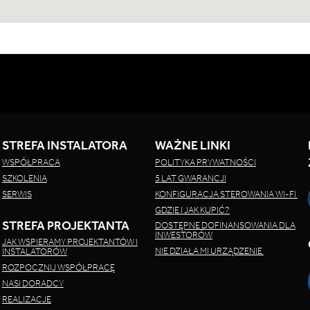
STREFA INSTALATORA
WAŻNE LINKI
WSPÓŁPRACA
POLITYKA PRYWATNOŚCI
SZKOLENIA
5 LAT GWARANCJI
SERWIS
KONFIGURACJA STEROWANIA WI-FI
GDZIE I JAK KUPIĆ?
STREFA PROJEKTANTA
DOSTĘPNE DOFINANSOWANIA DLA
INWESTORÓW
JAK WSPIERAMY PROJEKTANTÓW I
NIE DZIAŁA MI URZĄDZENIE
INSTALATORÓW
ROZPOCZNIJ WSPÓŁPRACĘ
NASI DORADCY
REALIZACJE