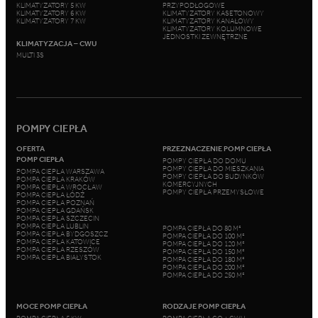
KLIMATYZATORY 5 KW
PRZYPODŁOGOWE
KLIMATYZATORY 6 KW
KLIMATYZATORY KASETONOWY
KLIMATYZATORY 7 KW
KLIMATYZATORY KANAŁOWY
KLIMATYZATORY KOLUMNOWE
JEDNOSTKI ZEWNĘTRZNE
KLIMATYZACJA – CWU
MULTI 3S
POMPY CIEPŁA
OFERTA
PRZEZNACZENIE POMP CIEPŁA
POMP CIEPŁA
POMPY CIEPŁA DO DOMU
POMPY CIEPŁA DO MIESZKANIA
POMPA CIEPŁA WARSZAWA
POMPY CIEPŁA DO BUDYNKÓW
POMPA CIEPŁA KRAKÓW
KOMERCYJNYCH
POMPA CIEPŁA WROCŁAW
POMPY CIEPŁA PRZEMYSŁOWE
POMPA CIEPŁA ŁÓDŹ
POMPA CIEPŁA POZNAŃ
POMPA CIEPŁA GDAŃSK
POMPA CIEPŁA SZCZECIN
POMPA CIEPŁA LUBLIN
POMPA CIEPŁA DO 80 M²
POMPA CIEPŁA BYDGOSZCZ
POMPA CIEPŁA DO 100 M²
POMPA CIEPŁA KATOWICE
POMPA CIEPŁA DO 120 M²
POMPA CIEPŁA RZESZÓW
POMPA CIEPŁA DO 150 M²
POMPA CIEPŁA BIAŁYSTOK
POMPA CIEPŁA DO 180 M²
POMPA CIEPŁA DO 200 M²
POMPA CIEPŁA DO 250 M²
MOCE POMP CIEPŁA
RODZAJE POMP CIEPŁA