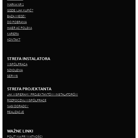
MARKA NR 1
GDZIE I JAK KUPIĆ?
BAZA WIEDZY
DO POBRANIA
HAIER AC POLSKA
KARIERA
KONTAKT
STREFA INSTALATORA
WSPÓŁPRACA
SZKOLENIA
SERWIS
STREFA PROJEKTANTA
JAK WSPIERAMY PROJEKTANTÓW I INSTALATORÓW
ROZPOCZNIJ WSPÓŁPRACĘ
NASI DORADCY
REALIZACJE
WAŻNE LINKI
POLITYKA PRYWATNOŚCI