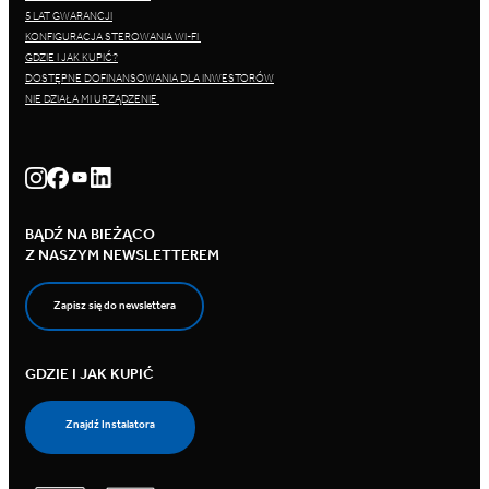
5 LAT GWARANCJI
KONFIGURACJA STEROWANIA WI-FI
GDZIE I JAK KUPIĆ?
DOSTĘPNE DOFINANSOWANIA DLA INWESTORÓW
NIE DZIAŁA MI URZĄDZENIE
BĄDŹ NA BIEŻĄCO
Z NASZYM NEWSLETTEREM
Zapisz się do newslettera
GDZIE I JAK KUPIĆ
Znajdź Instalatora