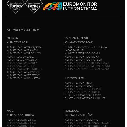
KLIMATYZATORY
OFERTA
PRZEZNACZENIE
KLIMATYZACJI
KLIMATYZATORÓW
KLIMATYZACJA WARSZAWA
KLIMATYZATORY DO MIESZKANIA
KLIMATYZACJA KRAKÓW
I APARTAMENTU
KLIMATYZACJA WROCŁAW
KLIMATYZATORY DO DOMU
KLIMATYZACJA ŁÓDŹ
KLIMATYZATORY DO BIURA
KLIMATYZACJA POZNAŃ
KLIMATYZATORY DO HOTELU
KLIMATYZACJA GDAŃSK
KLIMATYZATORY DO RESTAURACJI
KLIMATYZACJA LUBLIN
KLIMATYZATORY DO SERWEROWNI
KLIMATYZACJA BYDGOSZCZ
KLIMATYZATORY DO OGRZEWANIA
KLIMATYZACJA KATOWICE
KLIMATYZACJA RZESZÓW
TYP SYSTEMU
KLIMATYZACJA BIAŁYSTOK
KLIMATYZATORY B&W
KLIMATYZATORY SPLIT
KLIMATYZATORY MULTI SPLIT
KLIMATYZATORY MAXI SPLIT
SYSTEM KLIMATYZACJI MRV
SYSTEM KLIMATYZACJI CHILLER
MOC
RODZAJE
KLIMATYZATORÓW
KLIMATYZATORÓW
KLIMATYZATORY 2,5 KW
KLIMATYZATORY ŚCIENNE
KLIMATYZATORY 3,5 KW
KLIMATYZATORY PRZYPODŁOGOWE
KLIMATYZATORY 4 KW
KLIMATYZATORY PRZYSUFITOWO-