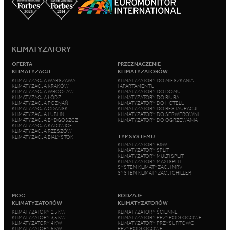
KLIMATYZATORY
OFERTA
PRZEZNACZENIE
KLIMATYZACJI
KLIMATYZATORÓW
KLIMATYZACJA WARSZAWA
KLIMATYZATORY DO MIESZKANIA
KLIMATYZACJA KRAKÓW
I APARTAMENTU
KLIMATYZACJA WROCŁAW
KLIMATYZATORY DO DOMU
KLIMATYZACJA ŁÓDŹ
KLIMATYZATORY DO BIURA
KLIMATYZACJA POZNAŃ
KLIMATYZATORY DO HOTELU
KLIMATYZACJA GDAŃSK
KLIMATYZATORY DO RESTAURACJI
KLIMATYZACJA LUBLIN
KLIMATYZATORY DO SERWEROWNI
KLIMATYZACJA BYDGOSZCZ
KLIMATYZATORY DO OGRZEWANIA
KLIMATYZACJA KATOWICE
KLIMATYZACJA RZESZÓW
TYP SYSTEMU
KLIMATYZACJA BIAŁYSTOK
KLIMATYZATORY B&W
KLIMATYZATORY SPLIT
KLIMATYZATORY MULTI SPLIT
KLIMATYZATORY MAXI SPLIT
SYSTEM KLIMATYZACJI MRV
SYSTEM KLIMATYZACJI CHILLER
MOC
RODZAJE
KLIMATYZATORÓW
KLIMATYZATORÓW
KLIMATYZATORY 2,5 KW
KLIMATYZATORY ŚCIENNE
KLIMATYZATORY 3,5 KW
KLIMATYZATORY PRZYPODŁOGOWE
KLIMATYZATORY 4 KW
KLIMATYZATORY PRZYSUFITOWO-
KLIMATYZATORY 5 KW
PRZYPODŁOGOWE