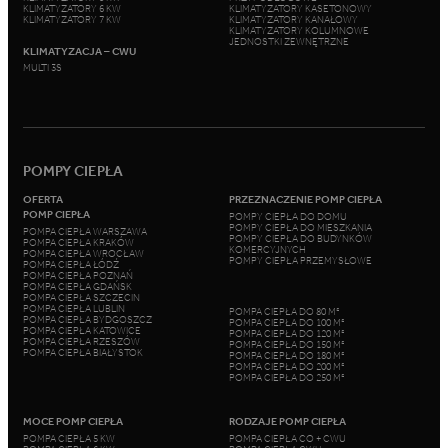
KLIMATYZATORY 6 KW
KLIMATYZATORY KASETONOWY
KLIMATYZATORY 7 KW
KLIMATYZATORY KANAŁOWY
KLIMATYZATORY KOLUMNOWE
JEDNOSTKI ZEWNĘTRZNE
KLIMATYZACJA – CWU
MULTI 3S
POMPY CIEPŁA
OFERTA
PRZEZNACZENIE POMP CIEPŁA
POMP CIEPŁA
POMPY CIEPŁA DO DOMU
POMPY CIEPŁA DO MIESZKANIA
POMPA CIEPŁA WARSZAWA
POMPY CIEPŁA DO BUDYNKÓW
POMPA CIEPŁA KRAKÓW
KOMERCYJNYCH
POMPA CIEPŁA WROCŁAW
POMPY CIEPŁA PRZEMYSŁOWE
POMPA CIEPŁA ŁÓDŹ
POMPA CIEPŁA POZNAŃ
POMPA CIEPŁA GDAŃSK
POMPA CIEPŁA SZCZECIN
POMPA CIEPŁA LUBLIN
POMPA CIEPŁA DO 80 M²
POMPA CIEPŁA BYDGOSZCZ
POMPA CIEPŁA DO 100 M²
POMPA CIEPŁA KATOWICE
POMPA CIEPŁA DO 120 M²
POMPA CIEPŁA RZESZÓW
POMPA CIEPŁA DO 150 M²
POMPA CIEPŁA BIAŁYSTOK
POMPA CIEPŁA DO 180 M²
POMPA CIEPŁA DO 200 M²
POMPA CIEPŁA DO 250 M²
MOCE POMP CIEPŁA
RODZAJE POMP CIEPŁA
POMPA CIEPŁA 5 KW
POMPA CIEPŁA CO + CWU