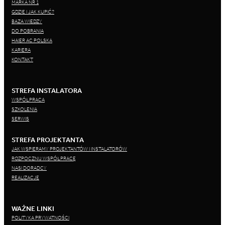
MARKA NR 1
GDZIE I JAK KUPIĆ?
BAZA WIEDZY
DO POBRANIA
HAIER AC POLSKA
KARIERA
KONTAKT
STREFA INSTALATORA
WSPÓŁPRACA
SZKOLENIA
SERWIS
STREFA PROJEKTANTA
JAK WSPIERAMY PROJEKTANTÓW I INSTALATORÓW
ROZPOCZNIJ WSPÓŁPRACĘ
NASI DORADCY
REALIZACJE
WAŻNE LINKI
POLITYKA PRYWATNOŚCI