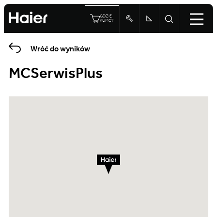
GDZIE
KUPIĆ?
Wróć do wyników
MCSerwisPlus