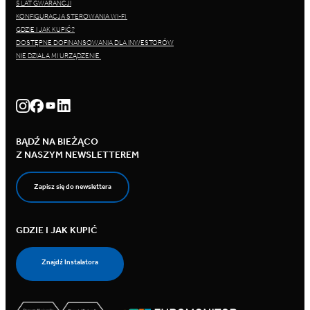
5 LAT GWARANCJI
KONFIGURACJA STEROWANIA WI-FI
GDZIE I JAK KUPIĆ?
DOSTĘPNE DOFINANSOWANIA DLA INWESTORÓW
NIE DZIAŁA MI URZĄDZENIE
BĄDŹ NA BIEŻĄCO
Z NASZYM NEWSLETTEREM
Zapisz się do newslettera
GDZIE I JAK KUPIĆ
Znajdź Instalatora