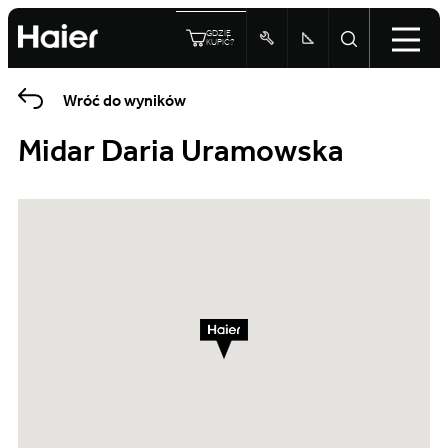
GDZIE
KUPIĆ?
Wróć do wyników
Midar Daria Uramowska