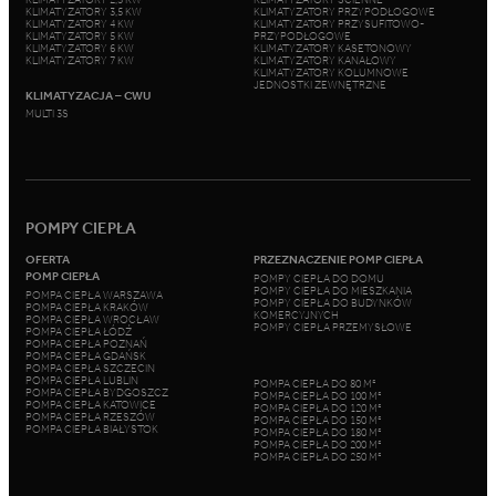
KLIMATYZATORY 3,5 KW
KLIMATYZATORY PRZYPODŁOGOWE
KLIMATYZATORY 4 KW
KLIMATYZATORY PRZYSUFITOWO-
KLIMATYZATORY 5 KW
PRZYPODŁOGOWE
KLIMATYZATORY 6 KW
KLIMATYZATORY KASETONOWY
KLIMATYZATORY 7 KW
KLIMATYZATORY KANAŁOWY
KLIMATYZATORY KOLUMNOWE
JEDNOSTKI ZEWNĘTRZNE
KLIMATYZACJA – CWU
MULTI 3S
POMPY CIEPŁA
OFERTA
PRZEZNACZENIE POMP CIEPŁA
POMP CIEPŁA
POMPY CIEPŁA DO DOMU
POMPY CIEPŁA DO MIESZKANIA
POMPA CIEPŁA WARSZAWA
POMPY CIEPŁA DO BUDYNKÓW
POMPA CIEPŁA KRAKÓW
KOMERCYJNYCH
POMPA CIEPŁA WROCŁAW
POMPY CIEPŁA PRZEMYSŁOWE
POMPA CIEPŁA ŁÓDŹ
POMPA CIEPŁA POZNAŃ
POMPA CIEPŁA GDAŃSK
POMPA CIEPŁA SZCZECIN
POMPA CIEPŁA LUBLIN
POMPA CIEPŁA DO 80 M²
POMPA CIEPŁA BYDGOSZCZ
POMPA CIEPŁA DO 100 M²
POMPA CIEPŁA KATOWICE
POMPA CIEPŁA DO 120 M²
POMPA CIEPŁA RZESZÓW
POMPA CIEPŁA DO 150 M²
POMPA CIEPŁA BIAŁYSTOK
POMPA CIEPŁA DO 180 M²
POMPA CIEPŁA DO 200 M²
POMPA CIEPŁA DO 250 M²