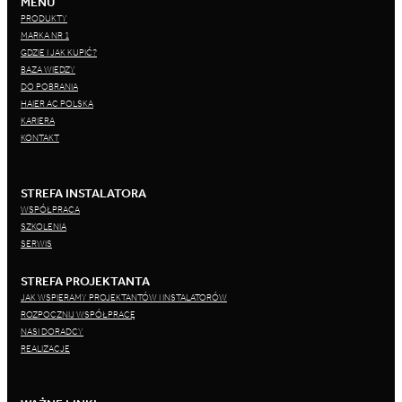
MENU
PRODUKTY
MARKA NR 1
GDZIE I JAK KUPIĆ?
BAZA WIEDZY
DO POBRANIA
HAIER AC POLSKA
KARIERA
KONTAKT
STREFA INSTALATORA
WSPÓŁPRACA
SZKOLENIA
SERWIS
STREFA PROJEKTANTA
JAK WSPIERAMY PROJEKTANTÓW I INSTALATORÓW
ROZPOCZNIJ WSPÓŁPRACĘ
NASI DORADCY
REALIZACJE