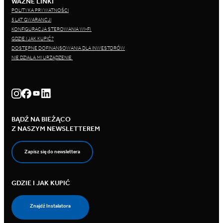
WAŻNE LINKI
POLITYKA PRYWATNOŚCI
5 LAT GWARANCJI
KONFIGURACJA STEROWANIA WI-FI
GDZIE I JAK KUPIĆ?
DOSTĘPNE DOFINANSOWANIA DLA INWESTORÓW
NIE DZIAŁA MI URZĄDZENIE
BĄDŹ NA BIEŻĄCO
Z NASZYM NEWSLETTEREM
Zapisz się do newslettera
GDZIE I JAK KUPIĆ
Znajdź Instalatora