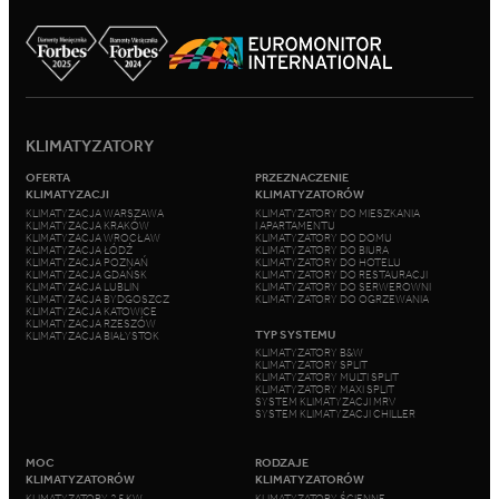
KLIMATYZATORY
OFERTA
PRZEZNACZENIE
KLIMATYZACJI
KLIMATYZATORÓW
KLIMATYZACJA WARSZAWA
KLIMATYZATORY DO MIESZKANIA
KLIMATYZACJA KRAKÓW
I APARTAMENTU
KLIMATYZACJA WROCŁAW
KLIMATYZATORY DO DOMU
KLIMATYZACJA ŁÓDŹ
KLIMATYZATORY DO BIURA
KLIMATYZACJA POZNAŃ
KLIMATYZATORY DO HOTELU
KLIMATYZACJA GDAŃSK
KLIMATYZATORY DO RESTAURACJI
KLIMATYZACJA LUBLIN
KLIMATYZATORY DO SERWEROWNI
KLIMATYZACJA BYDGOSZCZ
KLIMATYZATORY DO OGRZEWANIA
KLIMATYZACJA KATOWICE
KLIMATYZACJA RZESZÓW
TYP SYSTEMU
KLIMATYZACJA BIAŁYSTOK
KLIMATYZATORY B&W
KLIMATYZATORY SPLIT
KLIMATYZATORY MULTI SPLIT
KLIMATYZATORY MAXI SPLIT
SYSTEM KLIMATYZACJI MRV
SYSTEM KLIMATYZACJI CHILLER
MOC
RODZAJE
KLIMATYZATORÓW
KLIMATYZATORÓW
KLIMATYZATORY 2,5 KW
KLIMATYZATORY ŚCIENNE