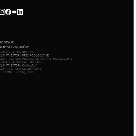
RODZAJE
KLIMATYZATORÓW
KLIMATYZATORY ŚCIENNE
KLIMATYZATORY PRZYPODŁOGOWE
KLIMATYZATORY PRZYSUFITOWO-PRZYPODŁOGOWE
KLIMATYZATORY KASETONOWY
KLIMATYZATORY KANAŁOWY
KLIMATYZATORY KOLUMNOWE
JEDNOSTKI ZEWNĘTRZNE