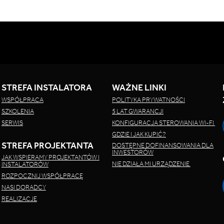
STREFA INSTALATORA
WAŻNE LINKI
WSPÓŁPRACA
POLITYKA PRYWATNOŚCI
SZKOLENIA
5 LAT GWARANCJI
SERWIS
KONFIGURACJA STEROWANIA WI-FI
GDZIE I JAK KUPIĆ?
STREFA PROJEKTANTA
DOSTĘPNE DOFINANSOWANIA DLA
INWESTORÓW
JAK WSPIERAMY PROJEKTANTÓW I
NIE DZIAŁA MI URZĄDZENIE
INSTALATORÓW
ROZPOCZNIJ WSPÓŁPRACĘ
NASI DORADCY
REALIZACJE