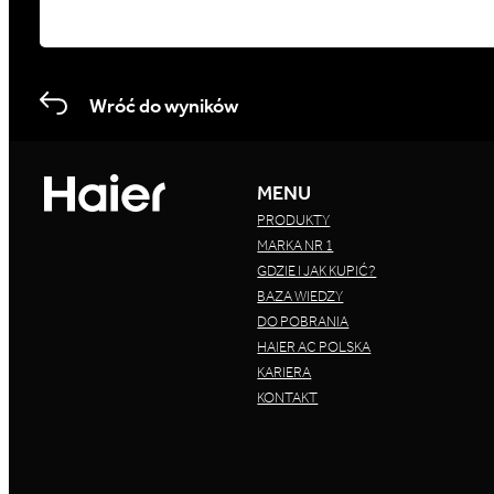
Wróć do wyników
MENU
PRODUKTY
MARKA NR 1
GDZIE I JAK KUPIĆ?
BAZA WIEDZY
DO POBRANIA
HAIER AC POLSKA
KARIERA
KONTAKT