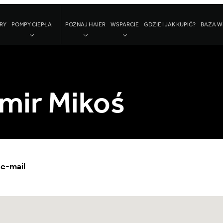
RY
POMPY CIEPŁA
POZNAJ HAIER
WSPARCIE
GDZIE I JAK KUPIĆ?
BAZA W
mir Mikoś
 e-mail