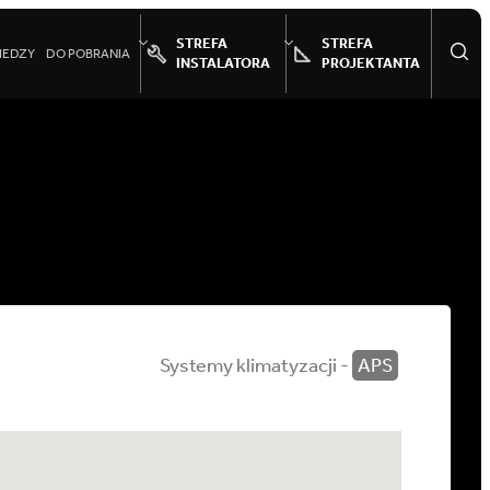
STREFA
STREFA
IEDZY
DO POBRANIA
INSTALATORA
PROJEKTANTA
Systemy klimatyzacji -
APS