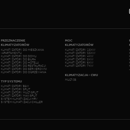
PRZEZNACZENIE
MOC
KLIMATYZATORÓW
KLIMATYZATORÓW
KLIMATYZATORY DO MIESZKANIA
KLIMATYZATORY 2,5 KW
I APARTAMENTU
KLIMATYZATORY 3,5 KW
KLIMATYZATORY DO DOMU
KLIMATYZATORY 4 KW
KLIMATYZATORY DO BIURA
KLIMATYZATORY 5 KW
KLIMATYZATORY DO HOTELU
KLIMATYZATORY 6 KW
KLIMATYZATORY DO RESTAURACJI
KLIMATYZATORY 7 KW
KLIMATYZATORY DO SERWEROWNI
KLIMATYZATORY DO OGRZEWANIA
KLIMATYZACJA – CWU
MULTI 3S
TYP SYSTEMU
KLIMATYZATORY B&W
KLIMATYZATORY SPLIT
KLIMATYZATORY MULTI SPLIT
KLIMATYZATORY MAXI SPLIT
SYSTEM KLIMATYZACJI MRV
SYSTEM KLIMATYZACJI CHILLER