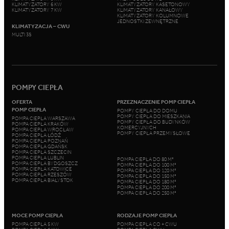
KLIMATYZATORY 6 KW
KLIMATYZATORY KASETONOWY
KLIMATYZATORY 7 KW
KLIMATYZATORY KANAŁOWY
KLIMATYZATORY KOLUMNOWE
JEDNOSTKI ZEWNĘTRZNE
KLIMATYZACJA – CWU
MULTI 3S
POMPY CIEPŁA
OFERTA
PRZEZNACZENIE POMP CIEPŁA
POMP CIEPŁA
POMPY CIEPŁA DO DOMU
POMPY CIEPŁA DO MIESZKANIA
POMPA CIEPŁA WARSZAWA
POMPY CIEPŁA DO BUDYNKÓW
POMPA CIEPŁA KRAKÓW
KOMERCYJNYCH
POMPA CIEPŁA WROCŁAW
POMPY CIEPŁA PRZEMYSŁOWE
POMPA CIEPŁA ŁÓDŹ
POMPA CIEPŁA POZNAŃ
POMPA CIEPŁA GDAŃSK
POMPA CIEPŁA SZCZECIN
POMPA CIEPŁA LUBLIN
POMPA CIEPŁA DO 80 M²
POMPA CIEPŁA BYDGOSZCZ
POMPA CIEPŁA DO 100 M²
POMPA CIEPŁA KATOWICE
POMPA CIEPŁA DO 120 M²
POMPA CIEPŁA RZESZÓW
POMPA CIEPŁA DO 150 M²
POMPA CIEPŁA BIAŁYSTOK
POMPA CIEPŁA DO 180 M²
POMPA CIEPŁA DO 200 M²
POMPA CIEPŁA DO 250 M²
MOCE POMP CIEPŁA
RODZAJE POMP CIEPŁA
POMPA CIEPŁA 5 KW
POMPA CIEPŁA CO + CWU