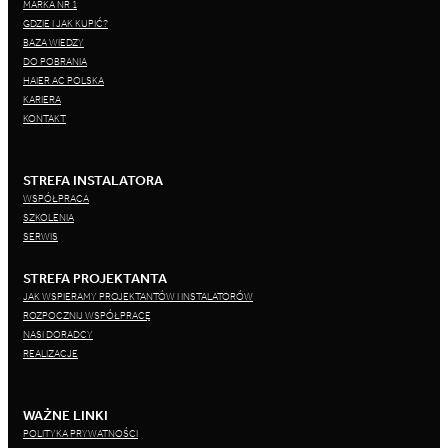
MARKA NR 1
GDZIE I JAK KUPIĆ?
BAZA WIEDZY
DO POBRANIA
HAIER AC POLSKA
KARIERA
KONTAKT
STREFA INSTALATORA
WSPÓŁPRACA
SZKOLENIA
SERWIS
STREFA PROJEKTANTA
JAK WSPIERAMY PROJEKTANTÓW I INSTALATORÓW
ROZPOCZNIJ WSPÓŁPRACĘ
NASI DORADCY
REALIZACJE
WAŻNE LINKI
POLITYKA PRYWATNOŚCI