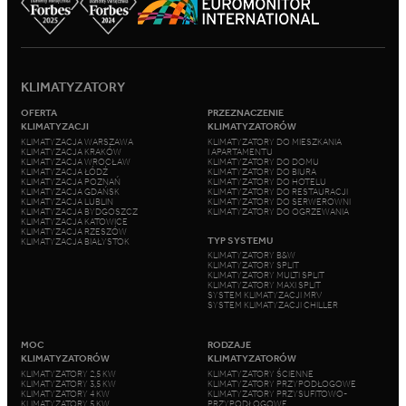
KLIMATYZATORY
OFERTA
PRZEZNACZENIE
KLIMATYZACJI
KLIMATYZATORÓW
KLIMATYZACJA WARSZAWA
KLIMATYZATORY DO MIESZKANIA
KLIMATYZACJA KRAKÓW
I APARTAMENTU
KLIMATYZACJA WROCŁAW
KLIMATYZATORY DO DOMU
KLIMATYZACJA ŁÓDŹ
KLIMATYZATORY DO BIURA
KLIMATYZACJA POZNAŃ
KLIMATYZATORY DO HOTELU
KLIMATYZACJA GDAŃSK
KLIMATYZATORY DO RESTAURACJI
KLIMATYZACJA LUBLIN
KLIMATYZATORY DO SERWEROWNI
KLIMATYZACJA BYDGOSZCZ
KLIMATYZATORY DO OGRZEWANIA
KLIMATYZACJA KATOWICE
KLIMATYZACJA RZESZÓW
TYP SYSTEMU
KLIMATYZACJA BIAŁYSTOK
KLIMATYZATORY B&W
KLIMATYZATORY SPLIT
KLIMATYZATORY MULTI SPLIT
KLIMATYZATORY MAXI SPLIT
SYSTEM KLIMATYZACJI MRV
SYSTEM KLIMATYZACJI CHILLER
MOC
RODZAJE
KLIMATYZATORÓW
KLIMATYZATORÓW
KLIMATYZATORY 2,5 KW
KLIMATYZATORY ŚCIENNE
KLIMATYZATORY 3,5 KW
KLIMATYZATORY PRZYPODŁOGOWE
KLIMATYZATORY 4 KW
KLIMATYZATORY PRZYSUFITOWO-
KLIMATYZATORY 5 KW
PRZYPODŁOGOWE