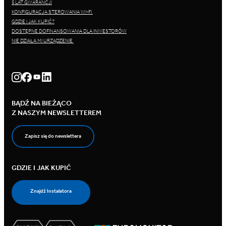
5 LAT GWARANCJI
KONFIGURACJA STEROWANIA WI-FI
GDZIE I JAK KUPIĆ?
DOSTĘPNE DOFINANSOWANIA DLA INWESTORÓW
NIE DZIAŁA MI URZĄDZENIE
BĄDŹ NA BIEŻĄCO
Z NASZYM NEWSLETTEREM
Zapisz się do newslettera
GDZIE I JAK KUPIĆ
Znajdź Instalatora