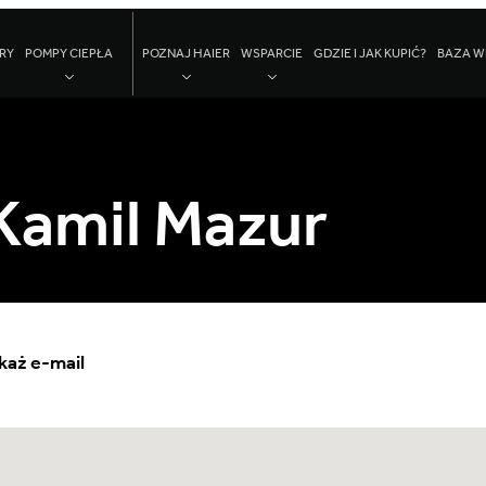
RY
POMPY CIEPŁA
POZNAJ HAIER
WSPARCIE
GDZIE I JAK KUPIĆ?
BAZA W
Kamil Mazur
każ e-mail