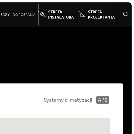
STREFA
STREFA
IEDZY
DO POBRANIA
INSTALATORA
PROJEKTANTA
Systemy klimatyzacji -
APS