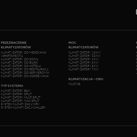
PRZEZNACZENIE
MOC
KLIMATYZATORÓW
KLIMATYZATORÓW
KLIMATYZATORY DO MIESZKANIA
KLIMATYZATORY 2,5 KW
I APARTAMENTU
KLIMATYZATORY 3,5 KW
KLIMATYZATORY DO DOMU
KLIMATYZATORY 4 KW
KLIMATYZATORY DO BIURA
KLIMATYZATORY 5 KW
KLIMATYZATORY DO HOTELU
KLIMATYZATORY 6 KW
KLIMATYZATORY DO RESTAURACJI
KLIMATYZATORY 7 KW
KLIMATYZATORY DO SERWEROWNI
KLIMATYZATORY DO OGRZEWANIA
KLIMATYZACJA – CWU
MULTI 3S
TYP SYSTEMU
KLIMATYZATORY B&W
KLIMATYZATORY SPLIT
KLIMATYZATORY MULTI SPLIT
KLIMATYZATORY MAXI SPLIT
SYSTEM KLIMATYZACJI MRV
SYSTEM KLIMATYZACJI CHILLER