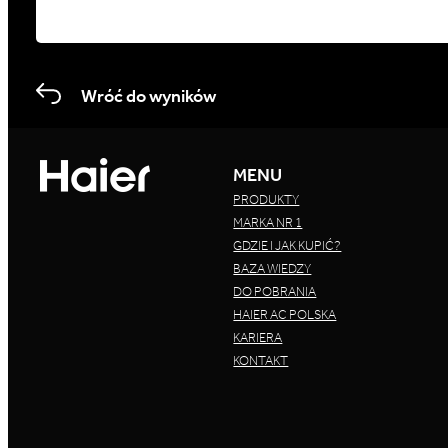
Wróć do wyników
MENU
PRODUKTY
MARKA NR 1
GDZIE I JAK KUPIĆ?
BAZA WIEDZY
DO POBRANIA
HAIER AC POLSKA
KARIERA
KONTAKT