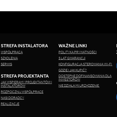
STREFA INSTALATORA
WAŻNE LINKI
WSPÓŁPRACA
POLITYKA PRYWATNOŚCI
SZKOLENIA
5 LAT GWARANCJI
SERWIS
KONFIGURACJA STEROWANIA WI-FI
GDZIE I JAK KUPIĆ?
STREFA PROJEKTANTA
DOSTĘPNE DOFINANSOWANIA DLA
INWESTORÓW
JAK WSPIERAMY PROJEKTANTÓW I
NIE DZIAŁA MI URZĄDZENIE
INSTALATORÓW
ROZPOCZNIJ WSPÓŁPRACĘ
NASI DORADCY
REALIZACJE