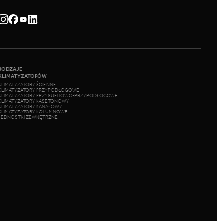
RODZAJE
KLIMATYZATORÓW
KLIMATYZATORY ŚCIENNE
KLIMATYZATORY PRZYPODŁOGOWE
KLIMATYZATORY PRZYSUFITOWO-PRZYPODŁOGOWE
KLIMATYZATORY KASETONOWY
KLIMATYZATORY KANAŁOWY
KLIMATYZATORY KOLUMNOWE
JEDNOSTKI ZEWNĘTRZNE