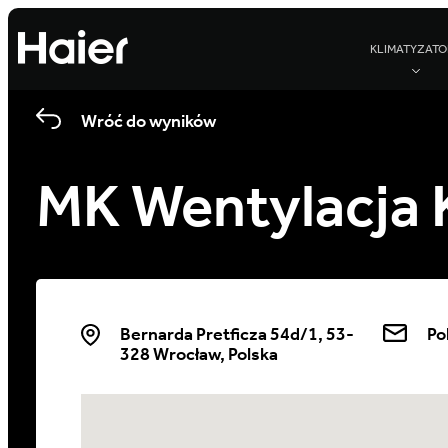
KLIMATYZATO
Wróć do wyników
MK Wentylacja 
Bernarda Pretficza 54d/1, 53-
Po
328 Wrocław, Polska