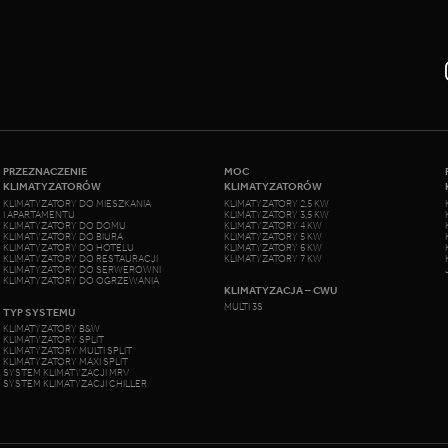
PRZEZNACZENIE
MOC
KLIMATYZATORÓW
KLIMATYZATORÓW
KLIMATYZATORY DO MIESZKANIA
KLIMATYZATORY 2,5 KW
I APARTAMENTU
KLIMATYZATORY 3,5 KW
KLIMATYZATORY DO DOMU
KLIMATYZATORY 4 KW
KLIMATYZATORY DO BIURA
KLIMATYZATORY 5 KW
KLIMATYZATORY DO HOTELU
KLIMATYZATORY 6 KW
KLIMATYZATORY DO RESTAURACJI
KLIMATYZATORY 7 KW
KLIMATYZATORY DO SERWEROWNI
KLIMATYZATORY DO OGRZEWANIA
KLIMATYZACJA – CWU
MULTI 3S
TYP SYSTEMU
KLIMATYZATORY B&W
KLIMATYZATORY SPLIT
KLIMATYZATORY MULTI SPLIT
KLIMATYZATORY MAXI SPLIT
SYSTEM KLIMATYZACJI MRV
SYSTEM KLIMATYZACJI CHILLER