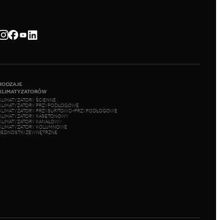
RODZAJE
KLIMATYZATORÓW
KLIMATYZATORY ŚCIENNE
KLIMATYZATORY PRZYPODŁOGOWE
KLIMATYZATORY PRZYSUFITOWO-PRZYPODŁOGOWE
KLIMATYZATORY KASETONOWY
KLIMATYZATORY KANAŁOWY
KLIMATYZATORY KOLUMNOWE
JEDNOSTKI ZEWNĘTRZNE