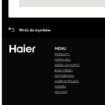
Wróć do wyników
MENU
PRODUKTY
MARKA NR 1
GDZIE I JAK KUPIĆ?
BAZA WIEDZY
DO POBRANIA
HAIER AC POLSKA
KARIERA
KONTAKT