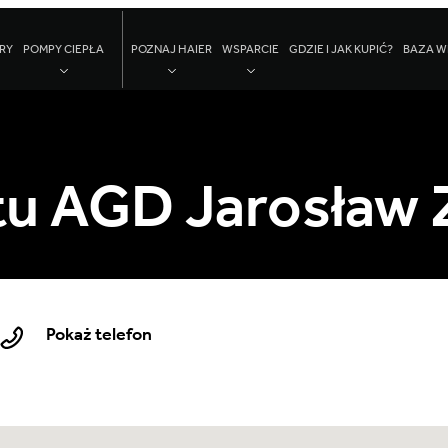
RY
POMPY CIEPŁA
POZNAJ HAIER
WSPARCIE
GDZIE I JAK KUPIĆ?
BAZA W
u AGD Jarosław 
Pokaż telefon