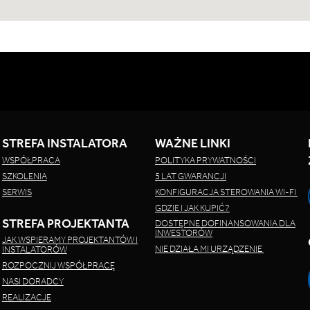
STREFA INSTALATORA
WAŻNE LINKI
WSPÓŁPRACA
POLITYKA PRYWATNOŚCI
SZKOLENIA
5 LAT GWARANCJI
SERWIS
KONFIGURACJA STEROWANIA WI-FI
GDZIE I JAK KUPIĆ?
STREFA PROJEKTANTA
DOSTĘPNE DOFINANSOWANIA DLA
INWESTORÓW
JAK WSPIERAMY PROJEKTANTÓW I
NIE DZIAŁA MI URZĄDZENIE
INSTALATORÓW
ROZPOCZNIJ WSPÓŁPRACĘ
NASI DORADCY
REALIZACJE