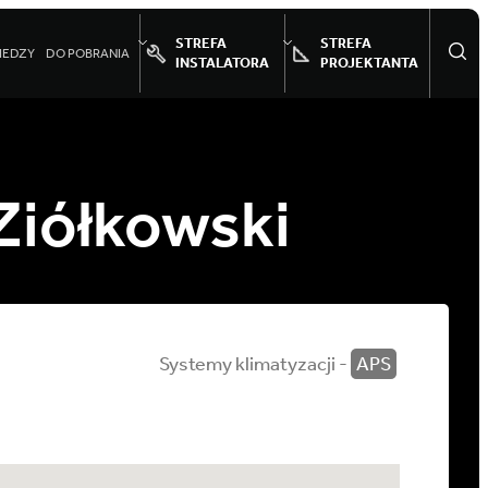
STREFA
STREFA
IEDZY
DO POBRANIA
INSTALATORA
PROJEKTANTA
Ziółkowski
Systemy klimatyzacji -
APS