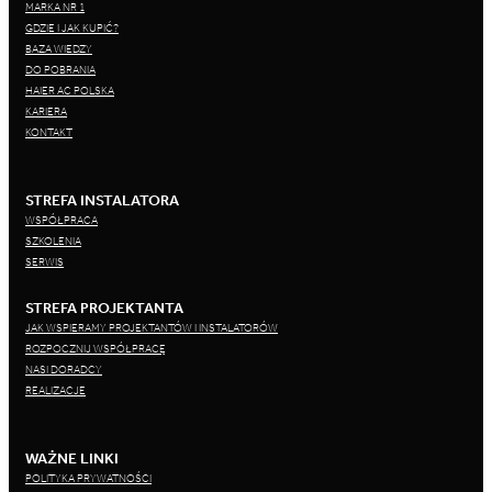
MARKA NR 1
GDZIE I JAK KUPIĆ?
BAZA WIEDZY
DO POBRANIA
HAIER AC POLSKA
KARIERA
KONTAKT
STREFA INSTALATORA
WSPÓŁPRACA
SZKOLENIA
SERWIS
STREFA PROJEKTANTA
JAK WSPIERAMY PROJEKTANTÓW I INSTALATORÓW
ROZPOCZNIJ WSPÓŁPRACĘ
NASI DORADCY
REALIZACJE
WAŻNE LINKI
POLITYKA PRYWATNOŚCI