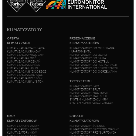
KLIMATYZATORY
OFERTA
PRZEZNACZENIE
KLIMATYZACJI
KLIMATYZATORÓW
KLIMATYZACJA WARSZAWA
KLIMATYZATORY DO MIESZKANIA
KLIMATYZACJA KRAKÓW
I APARTAMENTU
KLIMATYZACJA WROCŁAW
KLIMATYZATORY DO DOMU
KLIMATYZACJA ŁÓDŹ
KLIMATYZATORY DO BIURA
KLIMATYZACJA POZNAŃ
KLIMATYZATORY DO HOTELU
KLIMATYZACJA GDAŃSK
KLIMATYZATORY DO RESTAURACJI
KLIMATYZACJA LUBLIN
KLIMATYZATORY DO SERWEROWNI
KLIMATYZACJA BYDGOSZCZ
KLIMATYZATORY DO OGRZEWANIA
KLIMATYZACJA KATOWICE
KLIMATYZACJA RZESZÓW
TYP SYSTEMU
KLIMATYZACJA BIAŁYSTOK
KLIMATYZATORY B&W
KLIMATYZATORY SPLIT
KLIMATYZATORY MULTI SPLIT
KLIMATYZATORY MAXI SPLIT
SYSTEM KLIMATYZACJI MRV
SYSTEM KLIMATYZACJI CHILLER
MOC
RODZAJE
KLIMATYZATORÓW
KLIMATYZATORÓW
KLIMATYZATORY 2,5 KW
KLIMATYZATORY ŚCIENNE
KLIMATYZATORY 3,5 KW
KLIMATYZATORY PRZYPODŁOGOWE
KLIMATYZATORY 4 KW
KLIMATYZATORY PRZYSUFITOWO-
KLIMATYZATORY 5 KW
PRZYPODŁOGOWE