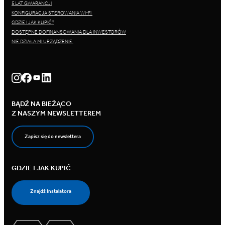
5 LAT GWARANCJI
KONFIGURACJA STEROWANIA WI-FI
GDZIE I JAK KUPIĆ?
DOSTĘPNE DOFINANSOWANIA DLA INWESTORÓW
NIE DZIAŁA MI URZĄDZENIE
BĄDŹ NA BIEŻĄCO
Z NASZYM NEWSLETTEREM
Zapisz się do newslettera
GDZIE I JAK KUPIĆ
Znajdź Instalatora