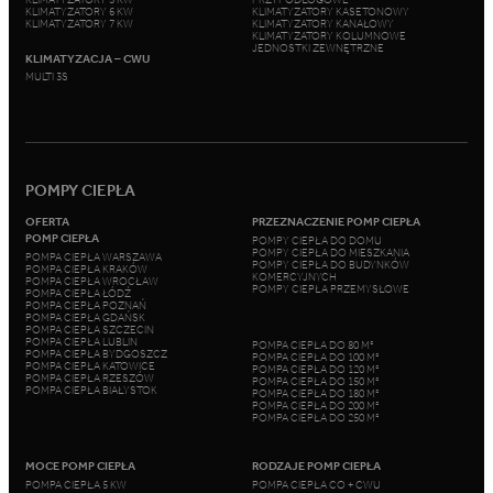
KLIMATYZATORY 6 KW
KLIMATYZATORY KASETONOWY
KLIMATYZATORY 7 KW
KLIMATYZATORY KANAŁOWY
KLIMATYZATORY KOLUMNOWE
JEDNOSTKI ZEWNĘTRZNE
KLIMATYZACJA – CWU
MULTI 3S
POMPY CIEPŁA
OFERTA
PRZEZNACZENIE POMP CIEPŁA
POMP CIEPŁA
POMPY CIEPŁA DO DOMU
POMPY CIEPŁA DO MIESZKANIA
POMPA CIEPŁA WARSZAWA
POMPY CIEPŁA DO BUDYNKÓW
POMPA CIEPŁA KRAKÓW
KOMERCYJNYCH
POMPA CIEPŁA WROCŁAW
POMPY CIEPŁA PRZEMYSŁOWE
POMPA CIEPŁA ŁÓDŹ
POMPA CIEPŁA POZNAŃ
POMPA CIEPŁA GDAŃSK
POMPA CIEPŁA SZCZECIN
POMPA CIEPŁA LUBLIN
POMPA CIEPŁA DO 80 M²
POMPA CIEPŁA BYDGOSZCZ
POMPA CIEPŁA DO 100 M²
POMPA CIEPŁA KATOWICE
POMPA CIEPŁA DO 120 M²
POMPA CIEPŁA RZESZÓW
POMPA CIEPŁA DO 150 M²
POMPA CIEPŁA BIAŁYSTOK
POMPA CIEPŁA DO 180 M²
POMPA CIEPŁA DO 200 M²
POMPA CIEPŁA DO 250 M²
MOCE POMP CIEPŁA
RODZAJE POMP CIEPŁA
POMPA CIEPŁA 5 KW
POMPA CIEPŁA CO + CWU