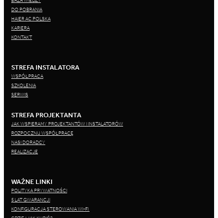
BAZA WIEDZY
DO POBRANIA
HAIER AC POLSKA
KARIERA
KONTAKT
STREFA INSTALATORA
WSPÓŁPRACA
SZKOLENIA
SERWIS
STREFA PROJEKTANTA
JAK WSPIERAMY PROJEKTANTÓW I INSTALATORÓW
ROZPOCZNIJ WSPÓŁPRACĘ
NASI DORADCY
REALIZACJE
WAŻNE LINKI
POLITYKA PRYWATNOŚCI
5 LAT GWARANCJI
KONFIGURACJA STEROWANIA WI-FI