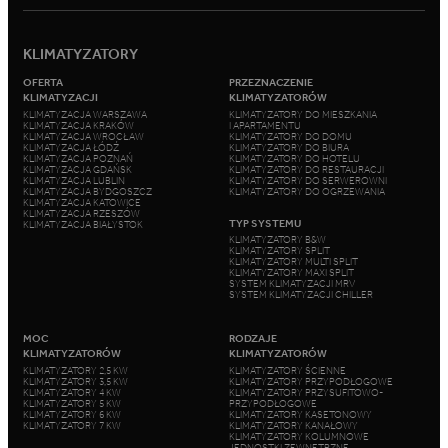
KLIMATYZATORY
OFERTA
PRZEZNACZENIE
KLIMATYZACJI
KLIMATYZATORÓW
KLIMATYZACJA WARSZAWA
KLIMATYZATORY DO MIESZKANIA
KLIMATYZACJA KRAKÓW
I APARTAMENTU
KLIMATYZACJA WROCŁAW
KLIMATYZATORY DO DOMU
KLIMATYZACJA ŁÓDŹ
KLIMATYZATORY DO BIURA
KLIMATYZACJA POZNAŃ
KLIMATYZATORY DO HOTELU
KLIMATYZACJA GDAŃSK
KLIMATYZATORY DO RESTAURACJI
KLIMATYZACJA LUBLIN
KLIMATYZATORY DO SERWEROWNI
KLIMATYZACJA BYDGOSZCZ
KLIMATYZATORY DO OGRZEWANIA
KLIMATYZACJA KATOWICE
KLIMATYZACJA RZESZÓW
TYP SYSTEMU
KLIMATYZACJA BIAŁYSTOK
KLIMATYZATORY B&W
KLIMATYZATORY SPLIT
KLIMATYZATORY MULTI SPLIT
KLIMATYZATORY MAXI SPLIT
SYSTEM KLIMATYZACJI MRV
SYSTEM KLIMATYZACJI CHILLER
MOC
RODZAJE
KLIMATYZATORÓW
KLIMATYZATORÓW
KLIMATYZATORY 2,5 KW
KLIMATYZATORY ŚCIENNE
KLIMATYZATORY 3,5 KW
KLIMATYZATORY PRZYPODŁOGOWE
KLIMATYZATORY 4 KW
KLIMATYZATORY PRZYSUFITOWO-
KLIMATYZATORY 5 KW
PRZYPODŁOGOWE
KLIMATYZATORY 6 KW
KLIMATYZATORY KASETONOWY
KLIMATYZATORY 7 KW
KLIMATYZATORY KANAŁOWY
KLIMATYZATORY KOLUMNOWE
JEDNOSTKI ZEWNĘTRZNE