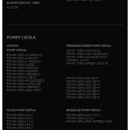
KLIMATYZACJA – CWU
MULTI 3S
POMPY CIEPŁA
OFERTA
PRZEZNACZENIE POMP CIEPŁA
POMP CIEPŁA
POMPY CIEPŁA DO DOMU
POMPY CIEPŁA DO MIESZKANIA
POMPA CIEPŁA WARSZAWA
POMPY CIEPŁA DO BUDYNKÓW
POMPA CIEPŁA KRAKÓW
KOMERCYJNYCH
POMPA CIEPŁA WROCŁAW
POMPY CIEPŁA PRZEMYSŁOWE
POMPA CIEPŁA ŁÓDŹ
POMPA CIEPŁA POZNAŃ
POMPA CIEPŁA GDAŃSK
POMPA CIEPŁA SZCZECIN
POMPA CIEPŁA LUBLIN
POMPA CIEPŁA DO 80 M²
POMPA CIEPŁA BYDGOSZCZ
POMPA CIEPŁA DO 100 M²
POMPA CIEPŁA KATOWICE
POMPA CIEPŁA DO 120 M²
POMPA CIEPŁA RZESZÓW
POMPA CIEPŁA DO 150 M²
POMPA CIEPŁA BIAŁYSTOK
POMPA CIEPŁA DO 180 M²
POMPA CIEPŁA DO 200 M²
POMPA CIEPŁA DO 250 M²
MOCE POMP CIEPŁA
RODZAJE POMP CIEPŁA
POMPA CIEPŁA 5 KW
POMPA CIEPŁA CO + CWU
POMPA CIEPŁA 6 KW
POMPA CIEPŁA CWU
POMPA CIEPŁA 7 KW
POMPA CIEPŁA POWIETRZE-WODA
POMPA CIEPŁA 8 KW
POMPA CIEPŁA 9 KW