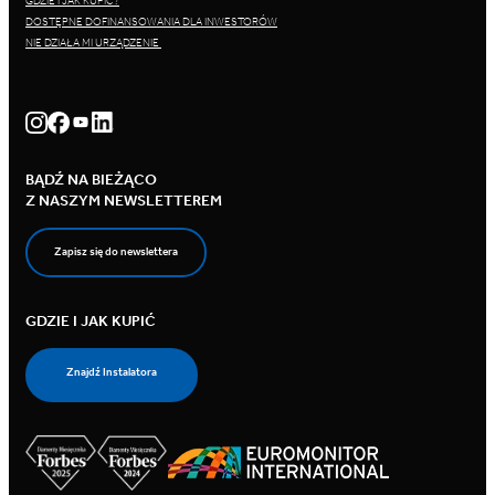
GDZIE I JAK KUPIĆ?
DOSTĘPNE DOFINANSOWANIA DLA INWESTORÓW
NIE DZIAŁA MI URZĄDZENIE
BĄDŹ NA BIEŻĄCO
Z NASZYM NEWSLETTEREM
Zapisz się do newslettera
GDZIE I JAK KUPIĆ
Znajdź Instalatora