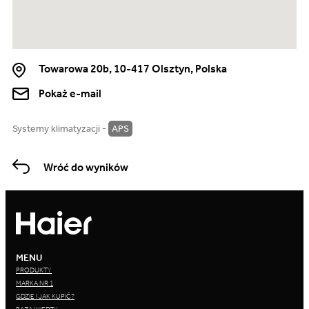
Towarowa 20b, 10-417 Olsztyn, Polska
Pokaż e-mail
Systemy klimatyzacji -
APS
Wróć do wyników
MENU
PRODUKTY
MARKA NR 1
GDZIE I JAK KUPIĆ?