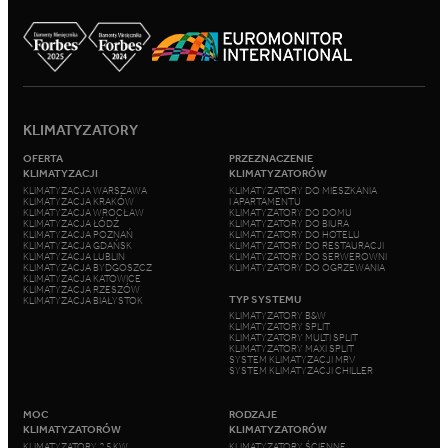
KLIMATYZATORY
OFERTA
PRZEZNACZENIE
KLIMATYZACJI
KLIMATYZATORÓW
KLIMATYZACJA WARSZAWA
KLIMATYZATORY DO MIESZKANIA
KLIMATYZACJA KRAKÓW
I APARTAMENTU
KLIMATYZACJA WROCŁAW
KLIMATYZATORY DO DOMU
KLIMATYZACJA ŁÓDŹ
KLIMATYZATORY DO BIURA
KLIMATYZACJA POZNAŃ
KLIMATYZATORY DO HOTELU
KLIMATYZACJA GDAŃSK
KLIMATYZATORY DO RESTAURACJI
KLIMATYZACJA LUBLIN
KLIMATYZATORY DO SERWEROWNI
KLIMATYZACJA BYDGOSZCZ
KLIMATYZATORY DO OGRZEWANIA
KLIMATYZACJA KATOWICE
KLIMATYZACJA RZESZÓW
TYP SYSTEMU
KLIMATYZACJA BIAŁYSTOK
KLIMATYZATORY B&W
KLIMATYZATORY SPLIT
KLIMATYZATORY MULTI SPLIT
KLIMATYZATORY MAXI SPLIT
SYSTEM KLIMATYZACJI MRV
SYSTEM KLIMATYZACJI CHILLER
MOC
RODZAJE
KLIMATYZATORÓW
KLIMATYZATORÓW
KLIMATYZATORY 2,5 KW
KLIMATYZATORY ŚCIENNE