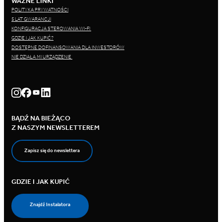
WAŻNE LINKI
POLITYKA PRYWATNOŚCI
5 LAT GWARANCJI
KONFIGURACJA STEROWANIA WI-FI
GDZIE I JAK KUPIĆ?
DOSTĘPNE DOFINANSOWANIA DLA INWESTORÓW
NIE DZIAŁA MI URZĄDZENIE
BĄDŹ NA BIEŻĄCO
Z NASZYM NEWSLETTEREM
Zapisz się do newslettera
GDZIE I JAK KUPIĆ
Znajdź Instalatora