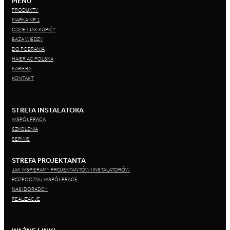
MENU
PRODUKTY
MARKA NR 1
GDZIE I JAK KUPIĆ?
BAZA WIEDZY
DO POBRANIA
HAIER AC POLSKA
KARIERA
KONTAKT
STREFA INSTALATORA
WSPÓŁPRACA
SZKOLENIA
SERWIS
STREFA PROJEKTANTA
JAK WSPIERAMY PROJEKTANTÓW I INSTALATORÓW
ROZPOCZNIJ WSPÓŁPRACĘ
NASI DORADCY
REALIZACJE