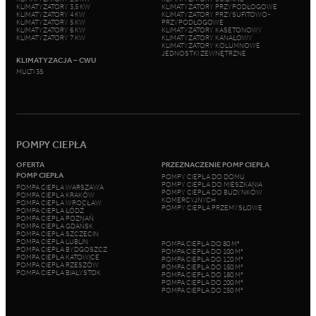
KLIMATYZATORY 3,5 KW
KLIMATYZATORY PRZYPODŁOGOWE
KLIMATYZATORY 4 KW
KLIMATYZATORY PRZYSUFITOWO-
KLIMATYZATORY 5 KW
PRZYPODŁOGOWE
KLIMATYZATORY 6 KW
KLIMATYZATORY KASETONOWY
KLIMATYZATORY 7 KW
KLIMATYZATORY KANAŁOWY
KLIMATYZATORY KOLUMNOWE
JEDNOSTKI ZEWNĘTRZNE
KLIMATYZACJA – CWU
MULTI 3S
POMPY CIEPŁA
OFERTA
PRZEZNACZENIE POMP CIEPŁA
POMP CIEPŁA
POMPY CIEPŁA DO DOMU
POMPY CIEPŁA DO MIESZKANIA
POMPA CIEPŁA WARSZAWA
POMPY CIEPŁA DO BUDYNKÓW
POMPA CIEPŁA KRAKÓW
KOMERCYJNYCH
POMPA CIEPŁA WROCŁAW
POMPY CIEPŁA PRZEMYSŁOWE
POMPA CIEPŁA ŁÓDŹ
POMPA CIEPŁA POZNAŃ
POMPA CIEPŁA GDAŃSK
POMPA CIEPŁA SZCZECIN
POMPA CIEPŁA LUBLIN
POMPA CIEPŁA DO 80 M²
POMPA CIEPŁA BYDGOSZCZ
POMPA CIEPŁA DO 100 M²
POMPA CIEPŁA KATOWICE
POMPA CIEPŁA DO 120 M²
POMPA CIEPŁA RZESZÓW
POMPA CIEPŁA DO 150 M²
POMPA CIEPŁA BIAŁYSTOK
POMPA CIEPŁA DO 180 M²
POMPA CIEPŁA DO 200 M²
POMPA CIEPŁA DO 250 M²