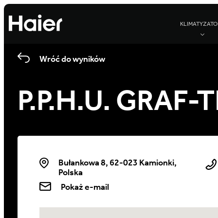
KLIMATYZATO
Wróć do wyników
P.P.H.U. GRAF-
Bułankowa 8, 62-023 Kamionki,
Polska
Pokaż e-mail