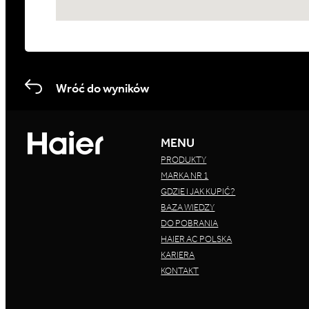
Wróć do wyników
MENU
PRODUKTY
MARKA NR 1
GDZIE I JAK KUPIĆ?
BAZA WIEDZY
DO POBRANIA
HAIER AC POLSKA
KARIERA
KONTAKT