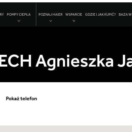
RY
POMPY CIEPŁA
POZNAJ HAIER
WSPARCIE
GDZIE I JAK KUPIĆ?
BAZA W
TECH Agnieszka J
Pokaż telefon