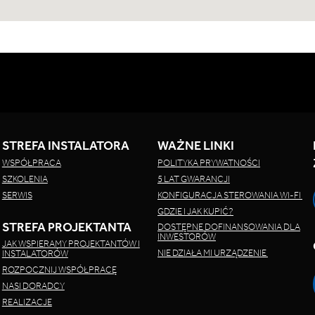
STREFA INSTALATORA
WAŻNE LINKI
WSPÓŁPRACA
POLITYKA PRYWATNOŚCI
SZKOLENIA
5 LAT GWARANCJI
SERWIS
KONFIGURACJA STEROWANIA WI-FI
GDZIE I JAK KUPIĆ?
STREFA PROJEKTANTA
DOSTĘPNE DOFINANSOWANIA DLA
INWESTORÓW
JAK WSPIERAMY PROJEKTANTÓW I
NIE DZIAŁA MI URZĄDZENIE
INSTALATORÓW
ROZPOCZNIJ WSPÓŁPRACĘ
NASI DORADCY
REALIZACJE