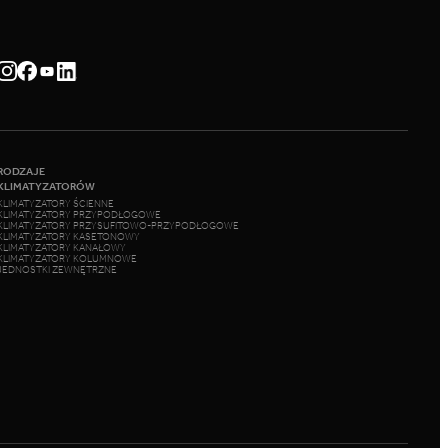
RODZAJE
KLIMATYZATORÓW
KLIMATYZATORY ŚCIENNE
KLIMATYZATORY PRZYPODŁOGOWE
KLIMATYZATORY PRZYSUFITOWO-PRZYPODŁOGOWE
KLIMATYZATORY KASETONOWY
KLIMATYZATORY KANAŁOWY
KLIMATYZATORY KOLUMNOWE
JEDNOSTKI ZEWNĘTRZNE