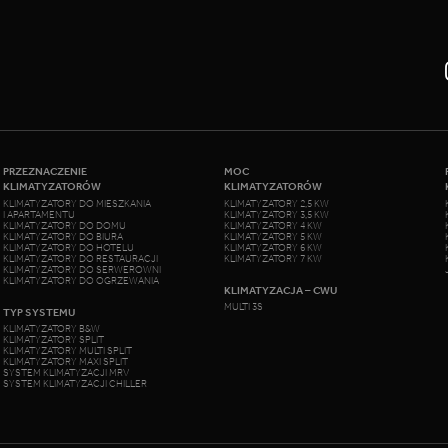
PRZEZNACZENIE
MOC
KLIMATYZATORÓW
KLIMATYZATORÓW
KLIMATYZATORY DO MIESZKANIA
KLIMATYZATORY 2,5 KW
I APARTAMENTU
KLIMATYZATORY 3,5 KW
KLIMATYZATORY DO DOMU
KLIMATYZATORY 4 KW
KLIMATYZATORY DO BIURA
KLIMATYZATORY 5 KW
KLIMATYZATORY DO HOTELU
KLIMATYZATORY 6 KW
KLIMATYZATORY DO RESTAURACJI
KLIMATYZATORY 7 KW
KLIMATYZATORY DO SERWEROWNI
KLIMATYZATORY DO OGRZEWANIA
KLIMATYZACJA – CWU
MULTI 3S
TYP SYSTEMU
KLIMATYZATORY B&W
KLIMATYZATORY SPLIT
KLIMATYZATORY MULTI SPLIT
KLIMATYZATORY MAXI SPLIT
SYSTEM KLIMATYZACJI MRV
SYSTEM KLIMATYZACJI CHILLER