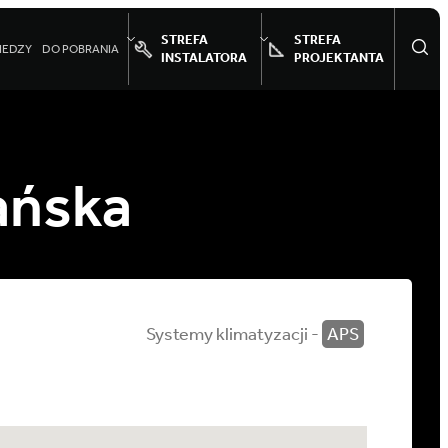
STREFA
STREFA
IEDZY
DO POBRANIA
INSTALATORA
PROJEKTANTA
ańska
Systemy klimatyzacji -
APS