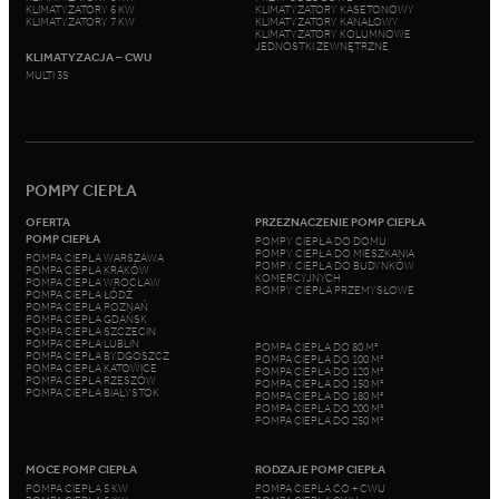
KLIMATYZATORY 6 KW
KLIMATYZATORY KASETONOWY
KLIMATYZATORY 7 KW
KLIMATYZATORY KANAŁOWY
KLIMATYZATORY KOLUMNOWE
JEDNOSTKI ZEWNĘTRZNE
KLIMATYZACJA – CWU
MULTI 3S
POMPY CIEPŁA
OFERTA
PRZEZNACZENIE POMP CIEPŁA
POMP CIEPŁA
POMPY CIEPŁA DO DOMU
POMPY CIEPŁA DO MIESZKANIA
POMPA CIEPŁA WARSZAWA
POMPY CIEPŁA DO BUDYNKÓW
POMPA CIEPŁA KRAKÓW
KOMERCYJNYCH
POMPA CIEPŁA WROCŁAW
POMPY CIEPŁA PRZEMYSŁOWE
POMPA CIEPŁA ŁÓDŹ
POMPA CIEPŁA POZNAŃ
POMPA CIEPŁA GDAŃSK
POMPA CIEPŁA SZCZECIN
POMPA CIEPŁA LUBLIN
POMPA CIEPŁA DO 80 M²
POMPA CIEPŁA BYDGOSZCZ
POMPA CIEPŁA DO 100 M²
POMPA CIEPŁA KATOWICE
POMPA CIEPŁA DO 120 M²
POMPA CIEPŁA RZESZÓW
POMPA CIEPŁA DO 150 M²
POMPA CIEPŁA BIAŁYSTOK
POMPA CIEPŁA DO 180 M²
POMPA CIEPŁA DO 200 M²
POMPA CIEPŁA DO 250 M²
MOCE POMP CIEPŁA
RODZAJE POMP CIEPŁA
POMPA CIEPŁA 5 KW
POMPA CIEPŁA CO + CWU