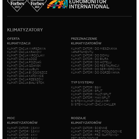
KLIMATYZATORY
OFERTA
PRZEZNACZENIE
KLIMATYZACJI
KLIMATYZATORÓW
KLIMATYZACJA WARSZAWA
KLIMATYZATORY DO MIESZKANIA
KLIMATYZACJA KRAKÓW
I APARTAMENTU
KLIMATYZACJA WROCŁAW
KLIMATYZATORY DO DOMU
KLIMATYZACJA ŁÓDŹ
KLIMATYZATORY DO BIURA
KLIMATYZACJA POZNAŃ
KLIMATYZATORY DO HOTELU
KLIMATYZACJA GDAŃSK
KLIMATYZATORY DO RESTAURACJI
KLIMATYZACJA LUBLIN
KLIMATYZATORY DO SERWEROWNI
KLIMATYZACJA BYDGOSZCZ
KLIMATYZATORY DO OGRZEWANIA
KLIMATYZACJA KATOWICE
KLIMATYZACJA RZESZÓW
TYP SYSTEMU
KLIMATYZACJA BIAŁYSTOK
KLIMATYZATORY B&W
KLIMATYZATORY SPLIT
KLIMATYZATORY MULTI SPLIT
KLIMATYZATORY MAXI SPLIT
SYSTEM KLIMATYZACJI MRV
SYSTEM KLIMATYZACJI CHILLER
MOC
RODZAJE
KLIMATYZATORÓW
KLIMATYZATORÓW
KLIMATYZATORY 2,5 KW
KLIMATYZATORY ŚCIENNE
KLIMATYZATORY 3,5 KW
KLIMATYZATORY PRZYPODŁOGOWE
KLIMATYZATORY 4 KW
KLIMATYZATORY PRZYSUFITOWO-
KLIMATYZATORY 5 KW
PRZYPODŁOGOWE