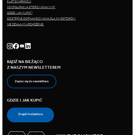
5 LAT GWARANCJI
KONFIGURACJA STEROWANIA WI-FI
GDZIE I JAK KUPIĆ?
DOSTĘPNE DOFINANSOWANIA DLA INWESTORÓW
NIE DZIAŁA MI URZĄDZENIE
BĄDŹ NA BIEŻĄCO
Z NASZYM NEWSLETTEREM
Zapisz się do newslettera
GDZIE I JAK KUPIĆ
Znajdź Instalatora