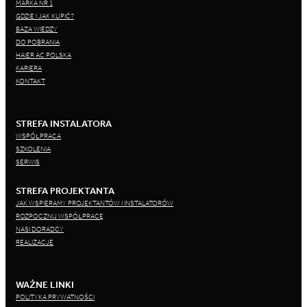
MARKA NR 1
GDZIE I JAK KUPIĆ?
BAZA WIEDZY
DO POBRANIA
HAIER AC POLSKA
KARIERA
KONTAKT
STREFA INSTALATORA
WSPÓŁPRACA
SZKOLENIA
SERWIS
STREFA PROJEKTANTA
JAK WSPIERAMY PROJEKTANTÓW I INSTALATORÓW
ROZPOCZNIJ WSPÓŁPRACĘ
NASI DORADCY
REALIZACJE
WAŻNE LINKI
POLITYKA PRYWATNOŚCI