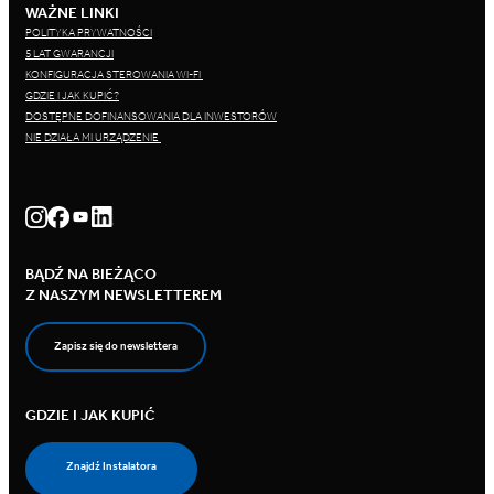
WAŻNE LINKI
POLITYKA PRYWATNOŚCI
5 LAT GWARANCJI
KONFIGURACJA STEROWANIA WI-FI
GDZIE I JAK KUPIĆ?
DOSTĘPNE DOFINANSOWANIA DLA INWESTORÓW
NIE DZIAŁA MI URZĄDZENIE
BĄDŹ NA BIEŻĄCO
Z NASZYM NEWSLETTEREM
Zapisz się do newslettera
GDZIE I JAK KUPIĆ
Znajdź Instalatora