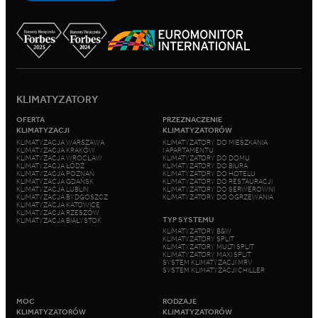
KLIMATYZATORY
OFERTA
PRZEZNACZENIE
KLIMATYZACJI
KLIMATYZATORÓW
KLIMATYZACJA WARSZAWA
KLIMATYZATORY DO MIESZKANIA
KLIMATYZACJA KRAKÓW
I APARTAMENTU
KLIMATYZACJA WROCŁAW
KLIMATYZATORY DO DOMU
KLIMATYZACJA ŁÓDŹ
KLIMATYZATORY DO BIURA
KLIMATYZACJA POZNAŃ
KLIMATYZATORY DO HOTELU
KLIMATYZACJA GDAŃSK
KLIMATYZATORY DO RESTAURACJI
KLIMATYZACJA LUBLIN
KLIMATYZATORY DO SERWEROWNI
KLIMATYZACJA BYDGOSZCZ
KLIMATYZATORY DO OGRZEWANIA
KLIMATYZACJA KATOWICE
KLIMATYZACJA RZESZÓW
TYP SYSTEMU
KLIMATYZACJA BIAŁYSTOK
KLIMATYZATORY B&W
KLIMATYZATORY SPLIT
KLIMATYZATORY MULTI SPLIT
KLIMATYZATORY MAXI SPLIT
SYSTEM KLIMATYZACJI MRV
SYSTEM KLIMATYZACJI CHILLER
MOC
RODZAJE
KLIMATYZATORÓW
KLIMATYZATORÓW