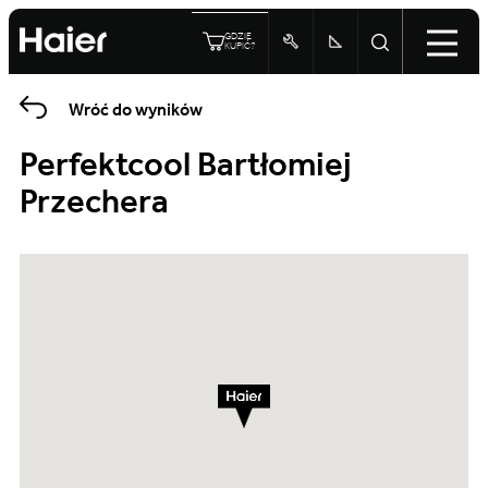
GDZIE
KUPIĆ?
Wróć do wyników
Perfektcool Bartłomiej
Przechera