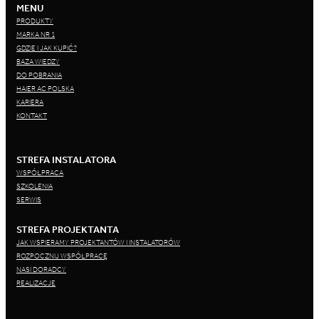
MENU
PRODUKTY
MARKA NR 1
GDZIE I JAK KUPIĆ?
BAZA WIEDZY
DO POBRANIA
HAIER AC POLSKA
KARIERA
KONTAKT
STREFA INSTALATORA
WSPÓŁPRACA
SZKOLENIA
SERWIS
STREFA PROJEKTANTA
JAK WSPIERAMY PROJEKTANTÓW I INSTALATORÓW
ROZPOCZNIJ WSPÓŁPRACĘ
NASI DORADCY
REALIZACJE