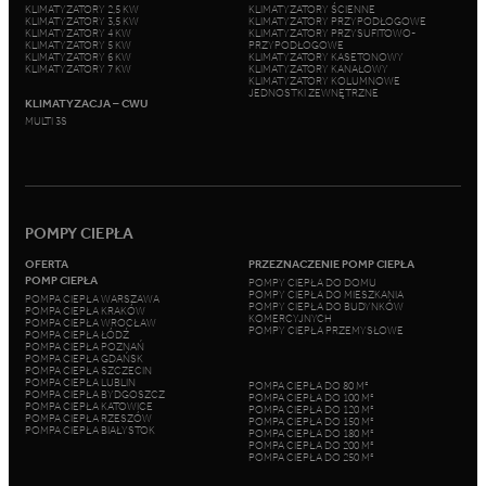
KLIMATYZATORY 2,5 KW
KLIMATYZATORY ŚCIENNE
KLIMATYZATORY 3,5 KW
KLIMATYZATORY PRZYPODŁOGOWE
KLIMATYZATORY 4 KW
KLIMATYZATORY PRZYSUFITOWO-
KLIMATYZATORY 5 KW
PRZYPODŁOGOWE
KLIMATYZATORY 6 KW
KLIMATYZATORY KASETONOWY
KLIMATYZATORY 7 KW
KLIMATYZATORY KANAŁOWY
KLIMATYZATORY KOLUMNOWE
JEDNOSTKI ZEWNĘTRZNE
KLIMATYZACJA – CWU
MULTI 3S
POMPY CIEPŁA
OFERTA
PRZEZNACZENIE POMP CIEPŁA
POMP CIEPŁA
POMPY CIEPŁA DO DOMU
POMPY CIEPŁA DO MIESZKANIA
POMPA CIEPŁA WARSZAWA
POMPY CIEPŁA DO BUDYNKÓW
POMPA CIEPŁA KRAKÓW
KOMERCYJNYCH
POMPA CIEPŁA WROCŁAW
POMPY CIEPŁA PRZEMYSŁOWE
POMPA CIEPŁA ŁÓDŹ
POMPA CIEPŁA POZNAŃ
POMPA CIEPŁA GDAŃSK
POMPA CIEPŁA SZCZECIN
POMPA CIEPŁA LUBLIN
POMPA CIEPŁA DO 80 M²
POMPA CIEPŁA BYDGOSZCZ
POMPA CIEPŁA DO 100 M²
POMPA CIEPŁA KATOWICE
POMPA CIEPŁA DO 120 M²
POMPA CIEPŁA RZESZÓW
POMPA CIEPŁA DO 150 M²
POMPA CIEPŁA BIAŁYSTOK
POMPA CIEPŁA DO 180 M²
POMPA CIEPŁA DO 200 M²
POMPA CIEPŁA DO 250 M²