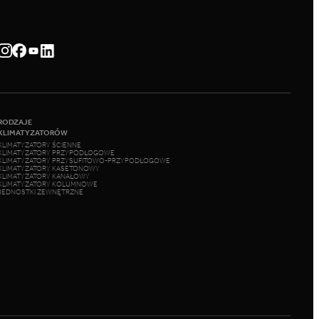
RODZAJE
KLIMATYZATORÓW
KLIMATYZATORY ŚCIENNE
KLIMATYZATORY PRZYPODŁOGOWE
KLIMATYZATORY PRZYSUFITOWO-PRZYPODŁOGOWE
KLIMATYZATORY KASETONOWY
KLIMATYZATORY KANAŁOWY
KLIMATYZATORY KOLUMNOWE
JEDNOSTKI ZEWNĘTRZNE