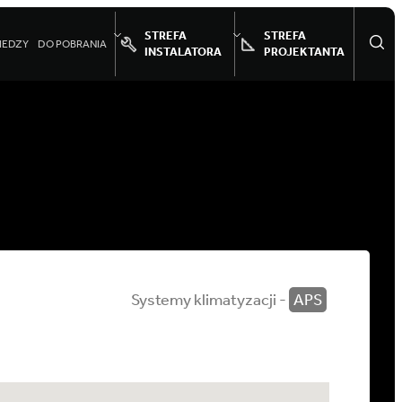
STREFA
STREFA
IEDZY
DO POBRANIA
INSTALATORA
PROJEKTANTA
Systemy klimatyzacji -
APS