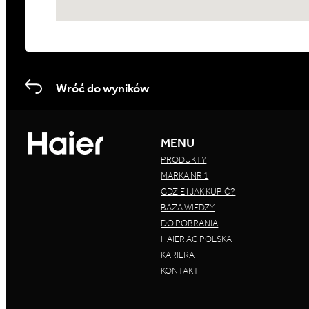
Wróć do wyników
MENU
PRODUKTY
MARKA NR 1
GDZIE I JAK KUPIĆ?
BAZA WIEDZY
DO POBRANIA
HAIER AC POLSKA
KARIERA
KONTAKT