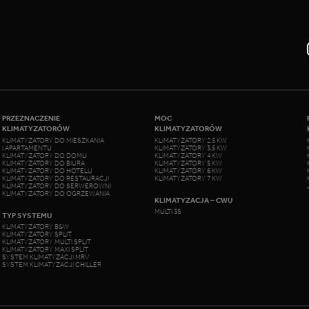
PRZEZNACZENIE
MOC
KLIMATYZATORÓW
KLIMATYZATORÓW
KLIMATYZATORY DO MIESZKANIA
KLIMATYZATORY 2,5 KW
I APARTAMENTU
KLIMATYZATORY 3,5 KW
KLIMATYZATORY DO DOMU
KLIMATYZATORY 4 KW
KLIMATYZATORY DO BIURA
KLIMATYZATORY 5 KW
KLIMATYZATORY DO HOTELU
KLIMATYZATORY 6 KW
KLIMATYZATORY DO RESTAURACJI
KLIMATYZATORY 7 KW
KLIMATYZATORY DO SERWEROWNI
KLIMATYZATORY DO OGRZEWANIA
KLIMATYZACJA – CWU
MULTI 3S
TYP SYSTEMU
KLIMATYZATORY B&W
KLIMATYZATORY SPLIT
KLIMATYZATORY MULTI SPLIT
KLIMATYZATORY MAXI SPLIT
SYSTEM KLIMATYZACJI MRV
SYSTEM KLIMATYZACJI CHILLER