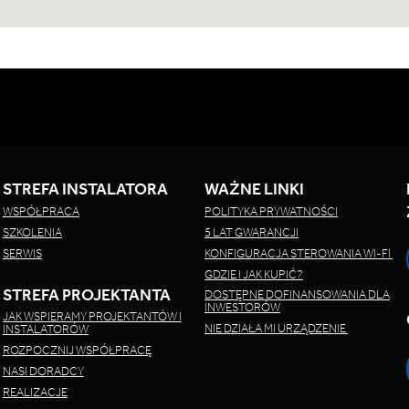
STREFA INSTALATORA
WAŻNE LINKI
WSPÓŁPRACA
POLITYKA PRYWATNOŚCI
SZKOLENIA
5 LAT GWARANCJI
SERWIS
KONFIGURACJA STEROWANIA WI-FI
GDZIE I JAK KUPIĆ?
STREFA PROJEKTANTA
DOSTĘPNE DOFINANSOWANIA DLA
INWESTORÓW
JAK WSPIERAMY PROJEKTANTÓW I
NIE DZIAŁA MI URZĄDZENIE
INSTALATORÓW
ROZPOCZNIJ WSPÓŁPRACĘ
NASI DORADCY
REALIZACJE