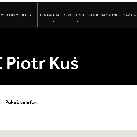
RY
POMPY CIEPŁA
POZNAJ HAIER
WSPARCIE
GDZIE I JAK KUPIĆ?
BAZA W
Piotr Kuś
Pokaż telefon