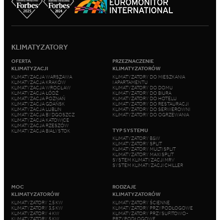
KLIMATYZATORY
OFERTA
PRZEZNACZENIE
KLIMATYZACJI
KLIMATYZATORÓW
KLIMATYZACJA WARSZAWA
KLIMATYZATORY DO MIESZKANIA
KLIMATYZACJA KRAKÓW
I APARTAMENTU
KLIMATYZACJA WROCŁAW
KLIMATYZATORY DO DOMU
KLIMATYZACJA ŁÓDŹ
KLIMATYZATORY DO BIURA
KLIMATYZACJA POZNAŃ
KLIMATYZATORY DO HOTELU
KLIMATYZACJA GDAŃSK
KLIMATYZATORY DO RESTAURACJI
KLIMATYZACJA LUBLIN
KLIMATYZATORY DO SERWEROWNI
KLIMATYZACJA BYDGOSZCZ
KLIMATYZATORY DO OGRZEWANIA
KLIMATYZACJA KATOWICE
KLIMATYZACJA RZESZÓW
TYP SYSTEMU
KLIMATYZACJA BIAŁYSTOK
KLIMATYZATORY B&W
KLIMATYZATORY SPLIT
KLIMATYZATORY MULTI SPLIT
KLIMATYZATORY MAXI SPLIT
SYSTEM KLIMATYZACJI MRV
SYSTEM KLIMATYZACJI CHILLER
MOC
RODZAJE
KLIMATYZATORÓW
KLIMATYZATORÓW
KLIMATYZATORY 2,5 KW
KLIMATYZATORY ŚCIENNE
KLIMATYZATORY 3,5 KW
KLIMATYZATORY PRZYPODŁOGOWE
KLIMATYZATORY 4 KW
KLIMATYZATORY PRZYSUFITOWO-
KLIMATYZATORY 5 KW
PRZYPODŁOGOWE