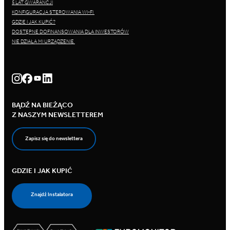
5 LAT GWARANCJI
KONFIGURACJA STEROWANIA WI-FI
GDZIE I JAK KUPIĆ?
DOSTĘPNE DOFINANSOWANIA DLA INWESTORÓW
NIE DZIAŁA MI URZĄDZENIE
BĄDŹ NA BIEŻĄCO
Z NASZYM NEWSLETTEREM
Zapisz się do newslettera
GDZIE I JAK KUPIĆ
Znajdź Instalatora