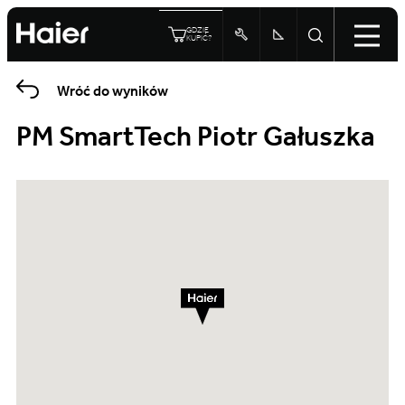
GDZIE
KUPIĆ?
Wróć do wyników
PM SmartTech Piotr Gałuszka