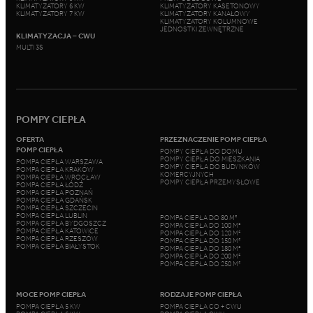
KLIMATYZATORY 6 KW
KLIMATYZATORY KASETONOWY
KLIMATYZATORY 7 KW
KLIMATYZATORY KANAŁOWY
KLIMATYZATORY KOLUMNOWE
JEDNOSTKI ZEWNĘTRZNE
KLIMATYZACJA – CWU
MULTI 3S
POMPY CIEPŁA
OFERTA
PRZEZNACZENIE POMP CIEPŁA
POMP CIEPŁA
POMPY CIEPŁA DO DOMU
POMPY CIEPŁA DO MIESZKANIA
POMPA CIEPŁA WARSZAWA
POMPY CIEPŁA DO BUDYNKÓW
POMPA CIEPŁA KRAKÓW
KOMERCYJNYCH
POMPA CIEPŁA WROCŁAW
POMPY CIEPŁA PRZEMYSŁOWE
POMPA CIEPŁA ŁÓDŹ
POMPA CIEPŁA POZNAŃ
POMPA CIEPŁA GDAŃSK
POMPA CIEPŁA SZCZECIN
POMPA CIEPŁA LUBLIN
POMPA CIEPŁA DO 80 M²
POMPA CIEPŁA BYDGOSZCZ
POMPA CIEPŁA DO 100 M²
POMPA CIEPŁA KATOWICE
POMPA CIEPŁA DO 120 M²
POMPA CIEPŁA RZESZÓW
POMPA CIEPŁA DO 150 M²
POMPA CIEPŁA BIAŁYSTOK
POMPA CIEPŁA DO 180 M²
POMPA CIEPŁA DO 200 M²
POMPA CIEPŁA DO 250 M²
MOCE POMP CIEPŁA
RODZAJE POMP CIEPŁA
POMPA CIEPŁA 5 KW
POMPA CIEPŁA CO + CWU