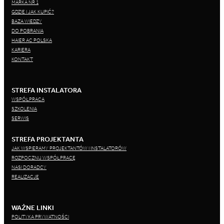
MARKA NR 1
GDZIE I JAK KUPIĆ?
BAZA WIEDZY
DO POBRANIA
HAIER AC POLSKA
KARIERA
KONTAKT
STREFA INSTALATORA
WSPÓŁPRACA
SZKOLENIA
SERWIS
STREFA PROJEKTANTA
JAK WSPIERAMY PROJEKTANTÓW I INSTALATORÓW
ROZPOCZNIJ WSPÓŁPRACĘ
NASI DORADCY
REALIZACJE
WAŻNE LINKI
POLITYKA PRYWATNOŚCI