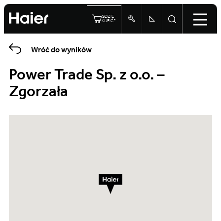
GDZIE
KUPIĆ?
Wróć do wyników
Power Trade Sp. z o.o. –
Zgorzała