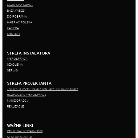
GDZIE I JAK KUPIĆ?
BAZA WIEDZY
DO POBRANIA
HAIER AC POLSKA
KARIERA
KONTAKT
STREFA INSTALATORA
WSPÓŁPRACA
SZKOLENIA
SERWIS
STREFA PROJEKTANTA
JAK WSPIERAMY PROJEKTANTÓW I INSTALATORÓW
ROZPOCZNIJ WSPÓŁPRACĘ
NASI DORADCY
REALIZACJE
WAŻNE LINKI
POLITYKA PRYWATNOŚCI
5 LAT GWARANCJI