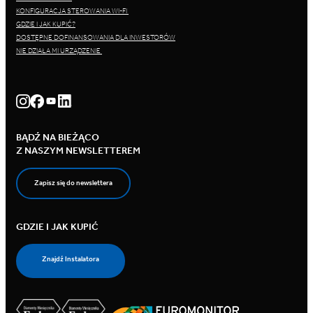
KONFIGURACJA STEROWANIA WI-FI
GDZIE I JAK KUPIĆ?
DOSTĘPNE DOFINANSOWANIA DLA INWESTORÓW
NIE DZIAŁA MI URZĄDZENIE
BĄDŹ NA BIEŻĄCO
Z NASZYM NEWSLETTEREM
Zapisz się do newslettera
GDZIE I JAK KUPIĆ
Znajdź Instalatora