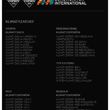
KLIMATYZATORY
OFERTA
PRZEZNACZENIE
KLIMATYZACJI
KLIMATYZATORÓW
KLIMATYZACJA WARSZAWA
KLIMATYZATORY DO MIESZKANIA
KLIMATYZACJA KRAKÓW
I APARTAMENTU
KLIMATYZACJA WROCŁAW
KLIMATYZATORY DO DOMU
KLIMATYZACJA ŁÓDŹ
KLIMATYZATORY DO BIURA
KLIMATYZACJA POZNAŃ
KLIMATYZATORY DO HOTELU
KLIMATYZACJA GDAŃSK
KLIMATYZATORY DO RESTAURACJI
KLIMATYZACJA LUBLIN
KLIMATYZATORY DO SERWEROWNI
KLIMATYZACJA BYDGOSZCZ
KLIMATYZATORY DO OGRZEWANIA
KLIMATYZACJA KATOWICE
KLIMATYZACJA RZESZÓW
TYP SYSTEMU
KLIMATYZACJA BIAŁYSTOK
KLIMATYZATORY B&W
KLIMATYZATORY SPLIT
KLIMATYZATORY MULTI SPLIT
KLIMATYZATORY MAXI SPLIT
SYSTEM KLIMATYZACJI MRV
SYSTEM KLIMATYZACJI CHILLER
MOC
RODZAJE
KLIMATYZATORÓW
KLIMATYZATORÓW
KLIMATYZATORY 2,5 KW
KLIMATYZATORY ŚCIENNE
KLIMATYZATORY 3,5 KW
KLIMATYZATORY PRZYPODŁOGOWE
KLIMATYZATORY 4 KW
KLIMATYZATORY PRZYSUFITOWO-
KLIMATYZATORY 5 KW
PRZYPODŁOGOWE