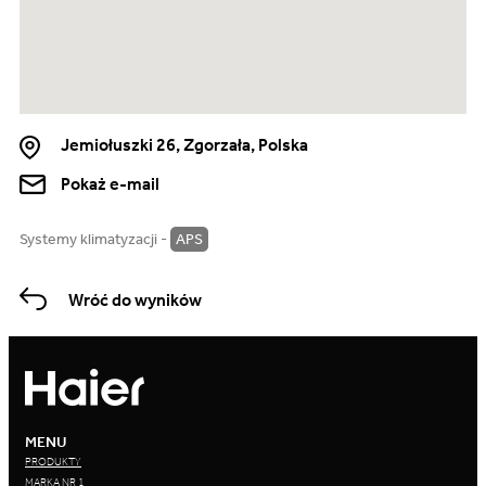
Jemiołuszki 26, Zgorzała, Polska
Pokaż e-mail
Systemy klimatyzacji -
APS
Wróć do wyników
MENU
PRODUKTY
MARKA NR 1