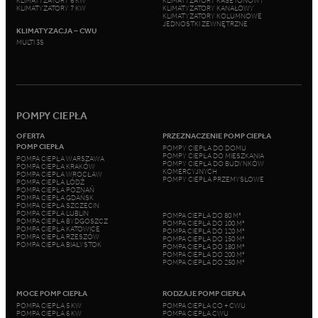
KLIMATYZATORY 6 KW
KLIMATYZATORY KASETONOWY
KLIMATYZATORY 7 KW
KLIMATYZATORY KANAŁOWY
KLIMATYZATORY KOLUMNOWE
JEDNOSTKI ZEWNĘTRZNE
KLIMATYZACJA – CWU
MULTI 3S
POMPY CIEPŁA
OFERTA
PRZEZNACZENIE POMP CIEPŁA
POMP CIEPŁA
POMPY CIEPŁA DO DOMU
POMPY CIEPŁA DO MIESZKANIA
POMPA CIEPŁA WARSZAWA
POMPY CIEPŁA DO BUDYNKÓW
POMPA CIEPŁA KRAKÓW
KOMERCYJNYCH
POMPA CIEPŁA WROCŁAW
POMPY CIEPŁA PRZEMYSŁOWE
POMPA CIEPŁA ŁÓDŹ
POMPA CIEPŁA POZNAŃ
POMPA CIEPŁA GDAŃSK
POMPA CIEPŁA SZCZECIN
POMPA CIEPŁA LUBLIN
POMPA CIEPŁA DO 80 M²
POMPA CIEPŁA BYDGOSZCZ
POMPA CIEPŁA DO 100 M²
POMPA CIEPŁA KATOWICE
POMPA CIEPŁA DO 120 M²
POMPA CIEPŁA RZESZÓW
POMPA CIEPŁA DO 150 M²
POMPA CIEPŁA BIAŁYSTOK
POMPA CIEPŁA DO 180 M²
POMPA CIEPŁA DO 200 M²
POMPA CIEPŁA DO 250 M²
MOCE POMP CIEPŁA
RODZAJE POMP CIEPŁA
POMPA CIEPŁA 5 KW
POMPA CIEPŁA CO + CWU
POMPA CIEPŁA 6 KW
POMPA CIEPŁA CWU