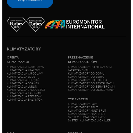
KLIMATYZATORY
OFERTA
PRZEZNACZENIE
KLIMATYZACJI
KLIMATYZATORÓW
KLIMATYZACJA WARSZAWA
KLIMATYZATORY DO MIESZKANIA
KLIMATYZACJA KRAKÓW
I APARTAMENTU
KLIMATYZACJA WROCŁAW
KLIMATYZATORY DO DOMU
KLIMATYZACJA ŁÓDŹ
KLIMATYZATORY DO BIURA
KLIMATYZACJA POZNAŃ
KLIMATYZATORY DO HOTELU
KLIMATYZACJA GDAŃSK
KLIMATYZATORY DO RESTAURACJI
KLIMATYZACJA LUBLIN
KLIMATYZATORY DO SERWEROWNI
KLIMATYZACJA BYDGOSZCZ
KLIMATYZATORY DO OGRZEWANIA
KLIMATYZACJA KATOWICE
KLIMATYZACJA RZESZÓW
TYP SYSTEMU
KLIMATYZACJA BIAŁYSTOK
KLIMATYZATORY B&W
KLIMATYZATORY SPLIT
KLIMATYZATORY MULTI SPLIT
KLIMATYZATORY MAXI SPLIT
SYSTEM KLIMATYZACJI MRV
SYSTEM KLIMATYZACJI CHILLER