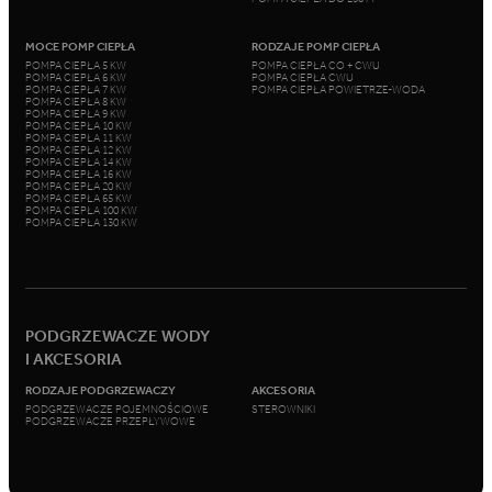
MOCE POMP CIEPŁA
RODZAJE POMP CIEPŁA
POMPA CIEPŁA 5 KW
POMPA CIEPŁA CO + CWU
POMPA CIEPŁA 6 KW
POMPA CIEPŁA CWU
POMPA CIEPŁA 7 KW
POMPA CIEPŁA POWIETRZE-WODA
POMPA CIEPŁA 8 KW
POMPA CIEPŁA 9 KW
POMPA CIEPŁA 10 KW
POMPA CIEPŁA 11 KW
POMPA CIEPŁA 12 KW
POMPA CIEPŁA 14 KW
POMPA CIEPŁA 16 KW
POMPA CIEPŁA 20 KW
POMPA CIEPŁA 65 KW
POMPA CIEPŁA 100 KW
POMPA CIEPŁA 130 KW
PODGRZEWACZE WODY
I AKCESORIA
RODZAJE PODGRZEWACZY
AKCESORIA
PODGRZEWACZE POJEMNOŚCIOWE
STEROWNIKI
PODGRZEWACZE PRZEPŁYWOWE