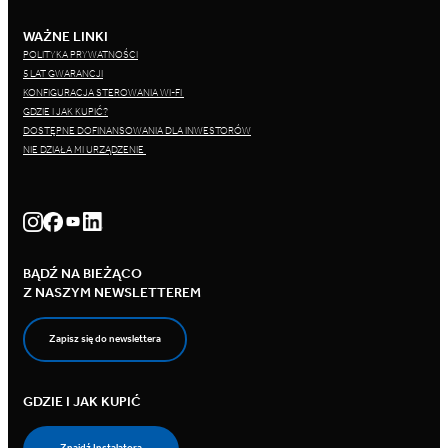
WAŻNE LINKI
POLITYKA PRYWATNOŚCI
5 LAT GWARANCJI
KONFIGURACJA STEROWANIA WI-FI
GDZIE I JAK KUPIĆ?
DOSTĘPNE DOFINANSOWANIA DLA INWESTORÓW
NIE DZIAŁA MI URZĄDZENIE
BĄDŹ NA BIEŻĄCO
Z NASZYM NEWSLETTEREM
Zapisz się do newslettera
GDZIE I JAK KUPIĆ
Znajdź Instalatora