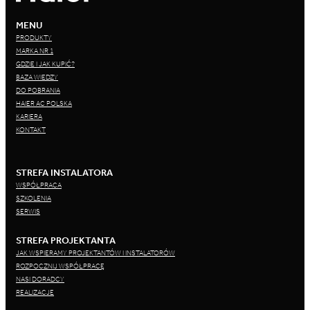
MENU
PRODUKTY
MARKA NR 1
GDZIE I JAK KUPIĆ?
BAZA WIEDZY
DO POBRANIA
HAIER AC POLSKA
KARIERA
KONTAKT
STREFA INSTALATORA
WSPÓŁPRACA
SZKOLENIA
SERWIS
STREFA PROJEKTANTA
JAK WSPIERAMY PROJEKTANTÓW I INSTALATORÓW
ROZPOCZNIJ WSPÓŁPRACĘ
NASI DORADCY
REALIZACJE