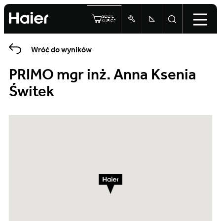
GDZIE
KUPIĆ?
Wróć do wyników
PRIMO mgr inż. Anna Ksenia
Świtek