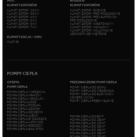
MOC
RODZAJE
KLIMATYZATORÓW
KLIMATYZATORÓW
KLIMATYZATORY 2,5 KW
KLIMATYZATORY ŚCIENNE
KLIMATYZATORY 3,5 KW
KLIMATYZATORY PRZYPODŁOGOWE
KLIMATYZATORY 4 KW
KLIMATYZATORY PRZYSUFITOWO-
KLIMATYZATORY 5 KW
PRZYPODŁOGOWE
KLIMATYZATORY 6 KW
KLIMATYZATORY KASETONOWY
KLIMATYZATORY 7 KW
KLIMATYZATORY KANAŁOWY
KLIMATYZATORY KOLUMNOWE
JEDNOSTKI ZEWNĘTRZNE
KLIMATYZACJA – CWU
MULTI 3S
POMPY CIEPŁA
OFERTA
PRZEZNACZENIE POMP CIEPŁA
POMP CIEPŁA
POMPY CIEPŁA DO DOMU
POMPY CIEPŁA DO MIESZKANIA
POMPA CIEPŁA WARSZAWA
POMPY CIEPŁA DO BUDYNKÓW
POMPA CIEPŁA KRAKÓW
KOMERCYJNYCH
POMPA CIEPŁA WROCŁAW
POMPY CIEPŁA PRZEMYSŁOWE
POMPA CIEPŁA ŁÓDŹ
POMPA CIEPŁA POZNAŃ
POMPA CIEPŁA GDAŃSK
POMPA CIEPŁA SZCZECIN
POMPA CIEPŁA LUBLIN
POMPA CIEPŁA DO 80 M²
POMPA CIEPŁA BYDGOSZCZ
POMPA CIEPŁA DO 100 M²
POMPA CIEPŁA KATOWICE
POMPA CIEPŁA DO 120 M²
POMPA CIEPŁA RZESZÓW
POMPA CIEPŁA DO 150 M²
POMPA CIEPŁA BIAŁYSTOK
POMPA CIEPŁA DO 180 M²
POMPA CIEPŁA DO 200 M²
POMPA CIEPŁA DO 250 M²