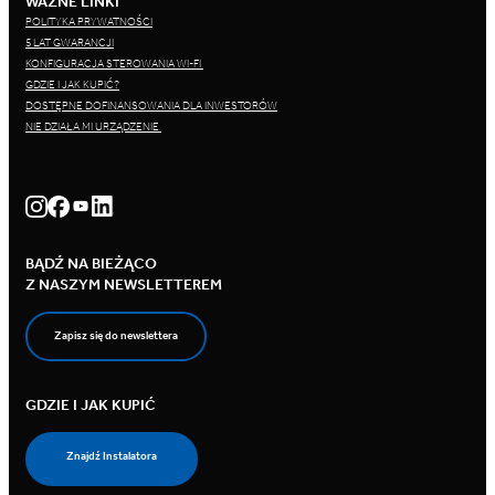
WAŻNE LINKI
POLITYKA PRYWATNOŚCI
5 LAT GWARANCJI
KONFIGURACJA STEROWANIA WI-FI
GDZIE I JAK KUPIĆ?
DOSTĘPNE DOFINANSOWANIA DLA INWESTORÓW
NIE DZIAŁA MI URZĄDZENIE
BĄDŹ NA BIEŻĄCO
Z NASZYM NEWSLETTEREM
Zapisz się do newslettera
GDZIE I JAK KUPIĆ
Znajdź Instalatora