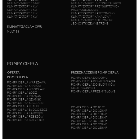
KLIMATYZATORY 3,5 KW
KLIMATYZATORY PRZYPODŁOGOWE
KLIMATYZATORY 4 KW
KLIMATYZATORY PRZYSUFITOWO-
KLIMATYZATORY 5 KW
PRZYPODŁOGOWE
KLIMATYZATORY 6 KW
KLIMATYZATORY KASETONOWY
KLIMATYZATORY 7 KW
KLIMATYZATORY KANAŁOWY
KLIMATYZATORY KOLUMNOWE
JEDNOSTKI ZEWNĘTRZNE
KLIMATYZACJA – CWU
MULTI 3S
POMPY CIEPŁA
OFERTA
PRZEZNACZENIE POMP CIEPŁA
POMP CIEPŁA
POMPY CIEPŁA DO DOMU
POMPY CIEPŁA DO MIESZKANIA
POMPA CIEPŁA WARSZAWA
POMPY CIEPŁA DO BUDYNKÓW
POMPA CIEPŁA KRAKÓW
KOMERCYJNYCH
POMPA CIEPŁA WROCŁAW
POMPY CIEPŁA PRZEMYSŁOWE
POMPA CIEPŁA ŁÓDŹ
POMPA CIEPŁA POZNAŃ
POMPA CIEPŁA GDAŃSK
POMPA CIEPŁA SZCZECIN
POMPA CIEPŁA LUBLIN
POMPA CIEPŁA DO 80 M²
POMPA CIEPŁA BYDGOSZCZ
POMPA CIEPŁA DO 100 M²
POMPA CIEPŁA KATOWICE
POMPA CIEPŁA DO 120 M²
POMPA CIEPŁA RZESZÓW
POMPA CIEPŁA DO 150 M²
POMPA CIEPŁA BIAŁYSTOK
POMPA CIEPŁA DO 180 M²
POMPA CIEPŁA DO 200 M²
POMPA CIEPŁA DO 250 M²