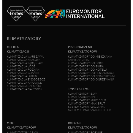
KLIMATYZATORY
OFERTA
PRZEZNACZENIE
KLIMATYZACJI
KLIMATYZATORÓW
KLIMATYZACJA WARSZAWA
KLIMATYZATORY DO MIESZKANIA
KLIMATYZACJA KRAKÓW
I APARTAMENTU
KLIMATYZACJA WROCŁAW
KLIMATYZATORY DO DOMU
KLIMATYZACJA ŁÓDŹ
KLIMATYZATORY DO BIURA
KLIMATYZACJA POZNAŃ
KLIMATYZATORY DO HOTELU
KLIMATYZACJA GDAŃSK
KLIMATYZATORY DO RESTAURACJI
KLIMATYZACJA LUBLIN
KLIMATYZATORY DO SERWEROWNI
KLIMATYZACJA BYDGOSZCZ
KLIMATYZATORY DO OGRZEWANIA
KLIMATYZACJA KATOWICE
KLIMATYZACJA RZESZÓW
TYP SYSTEMU
KLIMATYZACJA BIAŁYSTOK
KLIMATYZATORY B&W
KLIMATYZATORY SPLIT
KLIMATYZATORY MULTI SPLIT
KLIMATYZATORY MAXI SPLIT
SYSTEM KLIMATYZACJI MRV
SYSTEM KLIMATYZACJI CHILLER
MOC
RODZAJE
KLIMATYZATORÓW
KLIMATYZATORÓW
KLIMATYZATORY 2,5 KW
KLIMATYZATORY ŚCIENNE