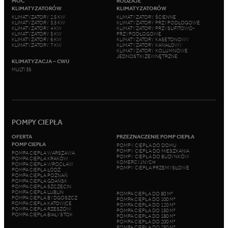
MOC
RODZAJE
KLIMATYZATORÓW
KLIMATYZATORÓW
KLIMATYZATORY 2,5 KW
KLIMATYZATORY ŚCIENNE
KLIMATYZATORY 3,5 KW
KLIMATYZATORY PRZYPODŁOGOWE
KLIMATYZATORY 4 KW
KLIMATYZATORY PRZYSUFITOWO-
KLIMATYZATORY 5 KW
PRZYPODŁOGOWE
KLIMATYZATORY 6 KW
KLIMATYZATORY KASETONOWY
KLIMATYZATORY 7 KW
KLIMATYZATORY KANAŁOWY
KLIMATYZATORY KOLUMNOWE
JEDNOSTKI ZEWNĘTRZNE
KLIMATYZACJA – CWU
MULTI 3S
POMPY CIEPŁA
OFERTA
PRZEZNACZENIE POMP CIEPŁA
POMP CIEPŁA
POMPY CIEPŁA DO DOMU
POMPY CIEPŁA DO MIESZKANIA
POMPA CIEPŁA WARSZAWA
POMPY CIEPŁA DO BUDYNKÓW
POMPA CIEPŁA KRAKÓW
KOMERCYJNYCH
POMPA CIEPŁA WROCŁAW
POMPY CIEPŁA PRZEMYSŁOWE
POMPA CIEPŁA ŁÓDŹ
POMPA CIEPŁA POZNAŃ
POMPA CIEPŁA GDAŃSK
POMPA CIEPŁA SZCZECIN
POMPA CIEPŁA LUBLIN
POMPA CIEPŁA DO 80 M²
POMPA CIEPŁA BYDGOSZCZ
POMPA CIEPŁA DO 100 M²
POMPA CIEPŁA KATOWICE
POMPA CIEPŁA DO 120 M²
POMPA CIEPŁA RZESZÓW
POMPA CIEPŁA DO 150 M²
POMPA CIEPŁA BIAŁYSTOK
POMPA CIEPŁA DO 180 M²
POMPA CIEPŁA DO 200 M²
POMPA CIEPŁA DO 250 M²