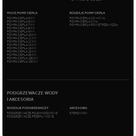
MOCE POMP CIEPŁA
RODZAJE POMP CIEPŁA
POMPA CIEPŁA 5 KW
POMPA CIEPŁA CO + CWU
POMPA CIEPŁA 6 KW
POMPA CIEPŁA CWU
POMPA CIEPŁA 7 KW
POMPA CIEPŁA POWIETRZE-WODA
POMPA CIEPŁA 8 KW
POMPA CIEPŁA 9 KW
POMPA CIEPŁA 10 KW
POMPA CIEPŁA 11 KW
POMPA CIEPŁA 12 KW
POMPA CIEPŁA 14 KW
POMPA CIEPŁA 16 KW
POMPA CIEPŁA 20 KW
POMPA CIEPŁA 65 KW
POMPA CIEPŁA 100 KW
POMPA CIEPŁA 130 KW
PODGRZEWACZE WODY
I AKCESORIA
RODZAJE PODGRZEWACZY
AKCESORIA
PODGRZEWACZE POJEMNOŚCIOWE
STEROWNIKI
PODGRZEWACZE PRZEPŁYWOWE