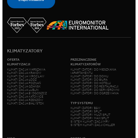
KLIMATYZATORY
OFERTA
PRZEZNACZENIE
KLIMATYZACJI
KLIMATYZATORÓW
KLIMATYZACJA WARSZAWA
KLIMATYZATORY DO MIESZKANIA
KLIMATYZACJA KRAKÓW
I APARTAMENTU
KLIMATYZACJA WROCŁAW
KLIMATYZATORY DO DOMU
KLIMATYZACJA ŁÓDŹ
KLIMATYZATORY DO BIURA
KLIMATYZACJA POZNAŃ
KLIMATYZATORY DO HOTELU
KLIMATYZACJA GDAŃSK
KLIMATYZATORY DO RESTAURACJI
KLIMATYZACJA LUBLIN
KLIMATYZATORY DO SERWEROWNI
KLIMATYZACJA BYDGOSZCZ
KLIMATYZATORY DO OGRZEWANIA
KLIMATYZACJA KATOWICE
KLIMATYZACJA RZESZÓW
TYP SYSTEMU
KLIMATYZACJA BIAŁYSTOK
KLIMATYZATORY B&W
KLIMATYZATORY SPLIT
KLIMATYZATORY MULTI SPLIT
KLIMATYZATORY MAXI SPLIT
SYSTEM KLIMATYZACJI MRV
SYSTEM KLIMATYZACJI CHILLER