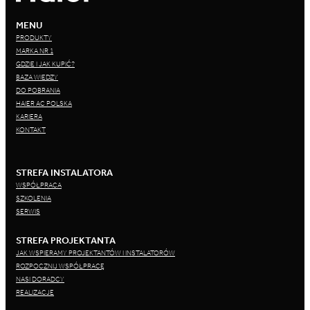
MENU
PRODUKTY
MARKA NR 1
GDZIE I JAK KUPIĆ?
BAZA WIEDZY
DO POBRANIA
HAIER AC POLSKA
KARIERA
KONTAKT
STREFA INSTALATORA
WSPÓŁPRACA
SZKOLENIA
SERWIS
STREFA PROJEKTANTA
JAK WSPIERAMY PROJEKTANTÓW I INSTALATORÓW
ROZPOCZNIJ WSPÓŁPRACĘ
NASI DORADCY
REALIZACJE