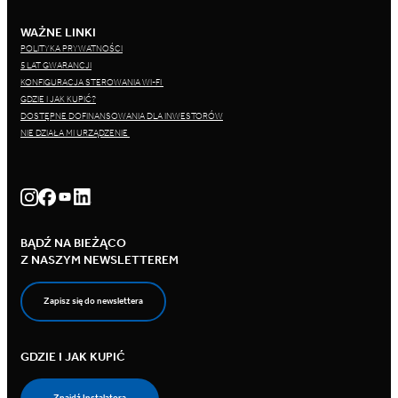
WAŻNE LINKI
POLITYKA PRYWATNOŚCI
5 LAT GWARANCJI
KONFIGURACJA STEROWANIA WI-FI
GDZIE I JAK KUPIĆ?
DOSTĘPNE DOFINANSOWANIA DLA INWESTORÓW
NIE DZIAŁA MI URZĄDZENIE
BĄDŹ NA BIEŻĄCO
Z NASZYM NEWSLETTEREM
Zapisz się do newslettera
GDZIE I JAK KUPIĆ
Znajdź Instalatora