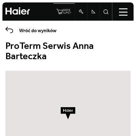
GDZIE
KUPIĆ?
Wróć do wyników
ProTerm Serwis Anna
Barteczka