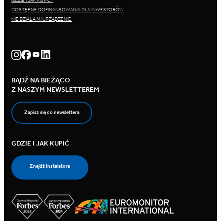
GDZIE I JAK KUPIĆ?
DOSTĘPNE DOFINANSOWANIA DLA INWESTORÓW
NIE DZIAŁA MI URZĄDZENIE
BĄDŹ NA BIEŻĄCO
Z NASZYM NEWSLETTEREM
Zapisz się do newslettera
GDZIE I JAK KUPIĆ
Znajdź Instalatora