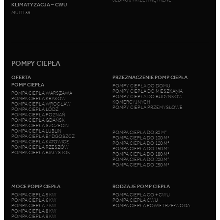
KLIMATYZACJA – CWU
MULTI 3S
POMPY CIEPŁA
OFERTA
PRZEZNACZENIE POMP CIEPŁA
POMP CIEPŁA
POMPY CIEPŁA DO DOMU
POMPY CIEPŁA DO MIESZKANIA
POMPA CIEPŁA WARSZAWA
POMPY CIEPŁA DO BUDYNKÓW
POMPA CIEPŁA KRAKÓW
KOMERCYJNYCH
POMPA CIEPŁA WROCŁAW
POMPY CIEPŁA PRZEMYSŁOWE
POMPA CIEPŁA ŁÓDŹ
POMPA CIEPŁA POZNAŃ
POMPA CIEPŁA GDAŃSK
POMPA CIEPŁA SZCZECIN
POMPA CIEPŁA LUBLIN
POMPA CIEPŁA DO 80 M²
POMPA CIEPŁA BYDGOSZCZ
POMPA CIEPŁA DO 100 M²
POMPA CIEPŁA KATOWICE
POMPA CIEPŁA DO 120 M²
POMPA CIEPŁA RZESZÓW
POMPA CIEPŁA DO 150 M²
POMPA CIEPŁA BIAŁYSTOK
POMPA CIEPŁA DO 180 M²
POMPA CIEPŁA DO 200 M²
POMPA CIEPŁA DO 250 M²
MOCE POMP CIEPŁA
RODZAJE POMP CIEPŁA
POMPA CIEPŁA 5 KW
POMPA CIEPŁA CO + CWU
POMPA CIEPŁA 6 KW
POMPA CIEPŁA CWU
POMPA CIEPŁA 7 KW
POMPA CIEPŁA POWIETRZE-WODA
POMPA CIEPŁA 8 KW
POMPA CIEPŁA 9 KW