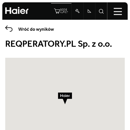
GDZIE
KUPIĆ?
Wróć do wyników
REQPERATORY.PL Sp. z o.o.