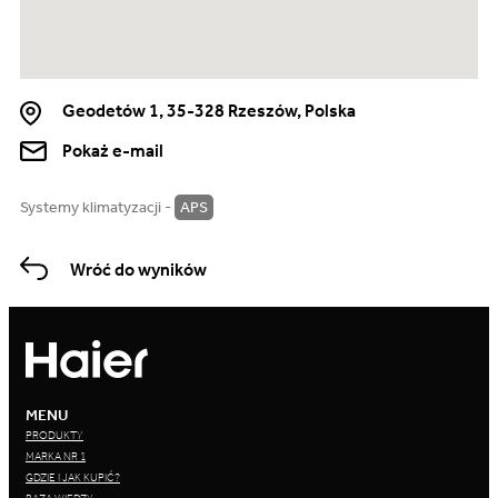
Geodetów 1, 35-328 Rzeszów, Polska
Pokaż e-mail
Systemy klimatyzacji -
APS
Wróć do wyników
MENU
PRODUKTY
MARKA NR 1
GDZIE I JAK KUPIĆ?