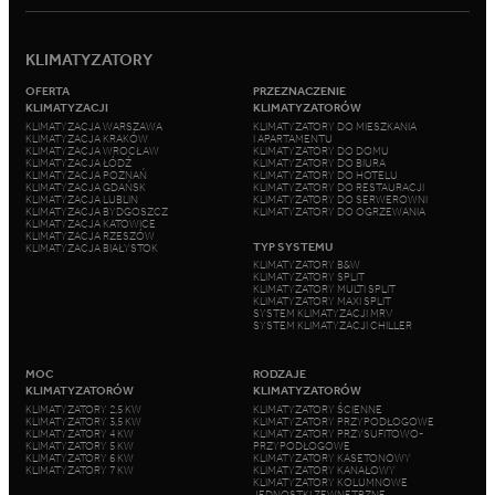
KLIMATYZATORY
OFERTA
PRZEZNACZENIE
KLIMATYZACJI
KLIMATYZATORÓW
KLIMATYZACJA WARSZAWA
KLIMATYZATORY DO MIESZKANIA
KLIMATYZACJA KRAKÓW
I APARTAMENTU
KLIMATYZACJA WROCŁAW
KLIMATYZATORY DO DOMU
KLIMATYZACJA ŁÓDŹ
KLIMATYZATORY DO BIURA
KLIMATYZACJA POZNAŃ
KLIMATYZATORY DO HOTELU
KLIMATYZACJA GDAŃSK
KLIMATYZATORY DO RESTAURACJI
KLIMATYZACJA LUBLIN
KLIMATYZATORY DO SERWEROWNI
KLIMATYZACJA BYDGOSZCZ
KLIMATYZATORY DO OGRZEWANIA
KLIMATYZACJA KATOWICE
KLIMATYZACJA RZESZÓW
TYP SYSTEMU
KLIMATYZACJA BIAŁYSTOK
KLIMATYZATORY B&W
KLIMATYZATORY SPLIT
KLIMATYZATORY MULTI SPLIT
KLIMATYZATORY MAXI SPLIT
SYSTEM KLIMATYZACJI MRV
SYSTEM KLIMATYZACJI CHILLER
MOC
RODZAJE
KLIMATYZATORÓW
KLIMATYZATORÓW
KLIMATYZATORY 2,5 KW
KLIMATYZATORY ŚCIENNE
KLIMATYZATORY 3,5 KW
KLIMATYZATORY PRZYPODŁOGOWE
KLIMATYZATORY 4 KW
KLIMATYZATORY PRZYSUFITOWO-
KLIMATYZATORY 5 KW
PRZYPODŁOGOWE
KLIMATYZATORY 6 KW
KLIMATYZATORY KASETONOWY
KLIMATYZATORY 7 KW
KLIMATYZATORY KANAŁOWY
KLIMATYZATORY KOLUMNOWE
JEDNOSTKI ZEWNĘTRZNE