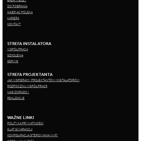
BAZA WIEDZY
DO POBRANIA
HAIER AC POLSKA
KARIERA
KONTAKT
STREFA INSTALATORA
WSPÓŁPRACA
SZKOLENIA
SERWIS
STREFA PROJEKTANTA
JAK WSPIERAMY PROJEKTANTÓW I INSTALATORÓW
ROZPOCZNIJ WSPÓŁPRACĘ
NASI DORADCY
REALIZACJE
WAŻNE LINKI
POLITYKA PRYWATNOŚCI
5 LAT GWARANCJI
KONFIGURACJA STEROWANIA WI-FI