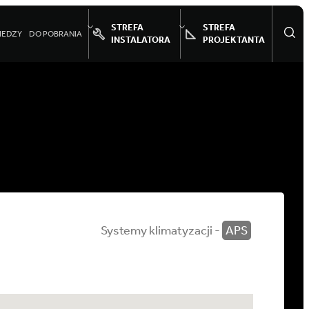
STREFA
STREFA
IEDZY
DO POBRANIA
INSTALATORA
PROJEKTANTA
Systemy klimatyzacji -
APS