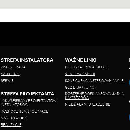
STREFA INSTALATORA
WAŻNE LINKI
WSPÓŁPRACA
POLITYKA PRYWATNOŚCI
SZKOLENIA
5 LAT GWARANCJI
SERWIS
KONFIGURACJA STEROWANIA WI-FI
GDZIE I JAK KUPIĆ?
STREFA PROJEKTANTA
DOSTĘPNE DOFINANSOWANIA DLA
INWESTORÓW
JAK WSPIERAMY PROJEKTANTÓW I
NIE DZIAŁA MI URZĄDZENIE
INSTALATORÓW
ROZPOCZNIJ WSPÓŁPRACĘ
NASI DORADCY
REALIZACJE