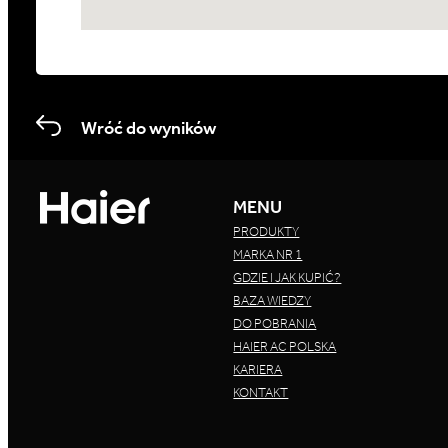
Wróć do wyników
MENU
PRODUKTY
MARKA NR 1
GDZIE I JAK KUPIĆ?
BAZA WIEDZY
DO POBRANIA
HAIER AC POLSKA
KARIERA
KONTAKT