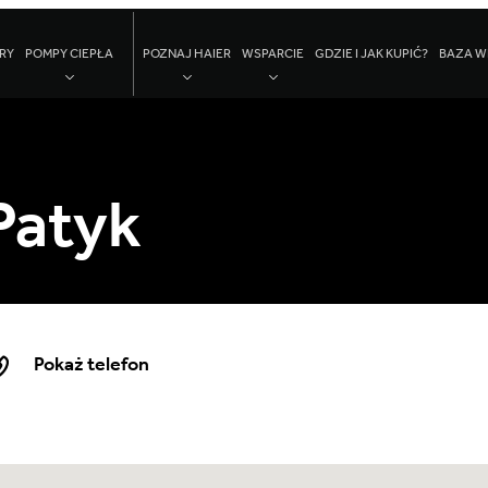
RY
POMPY CIEPŁA
POZNAJ HAIER
WSPARCIE
GDZIE I JAK KUPIĆ?
BAZA W
Patyk
Pokaż telefon