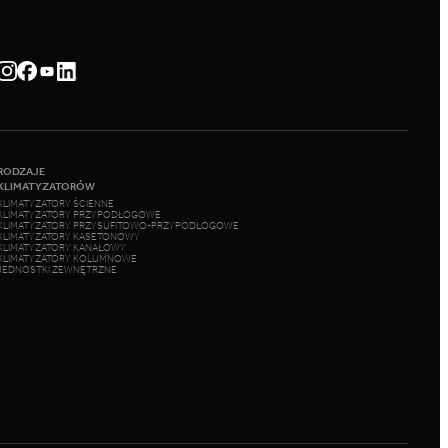
RODZAJE
KLIMATYZATORÓW
KLIMATYZATORY ŚCIENNE
KLIMATYZATORY PRZYPODŁOGOWE
KLIMATYZATORY PRZYSUFITOWO-PRZYPODŁOGOWE
KLIMATYZATORY KASETONOWY
KLIMATYZATORY KANAŁOWY
KLIMATYZATORY KOLUMNOWE
JEDNOSTKI ZEWNĘTRZNE