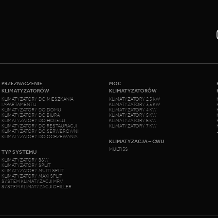
PRZEZNACZENIE
MOC
KLIMATYZATORÓW
KLIMATYZATORÓW
KLIMATYZATORY DO MIESZKANIA
KLIMATYZATORY 2,5 KW
I APARTAMENTU
KLIMATYZATORY 3,5 KW
KLIMATYZATORY DO DOMU
KLIMATYZATORY 4 KW
KLIMATYZATORY DO BIURA
KLIMATYZATORY 5 KW
KLIMATYZATORY DO HOTELU
KLIMATYZATORY 6 KW
KLIMATYZATORY DO RESTAURACJI
KLIMATYZATORY 7 KW
KLIMATYZATORY DO SERWEROWNI
KLIMATYZATORY DO OGRZEWANIA
KLIMATYZACJA – CWU
MULTI 3S
TYP SYSTEMU
KLIMATYZATORY B&W
KLIMATYZATORY SPLIT
KLIMATYZATORY MULTI SPLIT
KLIMATYZATORY MAXI SPLIT
SYSTEM KLIMATYZACJI MRV
SYSTEM KLIMATYZACJI CHILLER