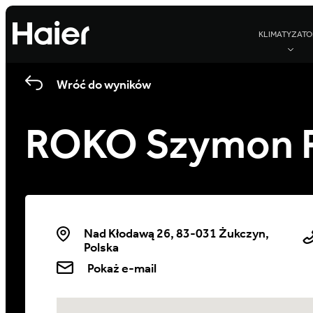
KLIMATYZATO
Wróć do wyników
ROKO Szymon 
Nad Kłodawą 26, 83-031 Żukczyn,
Polska
Pokaż e-mail