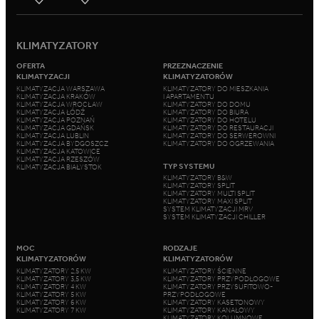
KLIMATYZATORY
OFERTA
PRZEZNACZENIE
KLIMATYZACJI
KLIMATYZATORÓW
KLIMATYZACJA WARSZAWA
KLIMATYZATORY DO MIESZKANIA
KLIMATYZACJA KRAKÓW
I APARTAMENTU
KLIMATYZACJA WROCŁAW
KLIMATYZATORY DO DOMU
KLIMATYZACJA ŁÓDŹ
KLIMATYZATORY DO BIURA
KLIMATYZACJA POZNAŃ
KLIMATYZATORY DO HOTELU
KLIMATYZACJA GDAŃSK
KLIMATYZATORY DO RESTAURACJI
KLIMATYZACJA LUBLIN
KLIMATYZATORY DO SERWEROWNI
KLIMATYZACJA BYDGOSZCZ
KLIMATYZATORY DO OGRZEWANIA
KLIMATYZACJA KATOWICE
KLIMATYZACJA RZESZÓW
TYP SYSTEMU
KLIMATYZACJA BIAŁYSTOK
KLIMATYZATORY B&W
KLIMATYZATORY SPLIT
KLIMATYZATORY MULTI SPLIT
KLIMATYZATORY MAXI SPLIT
SYSTEM KLIMATYZACJI MRV
SYSTEM KLIMATYZACJI CHILLER
MOC
RODZAJE
KLIMATYZATORÓW
KLIMATYZATORÓW
KLIMATYZATORY 2,5 KW
KLIMATYZATORY ŚCIENNE
KLIMATYZATORY 3,5 KW
KLIMATYZATORY PRZYPODŁOGOWE
KLIMATYZATORY 4 KW
KLIMATYZATORY PRZYSUFITOWO-
KLIMATYZATORY 5 KW
PRZYPODŁOGOWE
KLIMATYZATORY 6 KW
KLIMATYZATORY KASETONOWY
KLIMATYZATORY 7 KW
KLIMATYZATORY KANAŁOWY
KLIMATYZATORY KOLUMNOWE