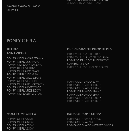
JEDNOSTKI ZEWNĘTRZNE
KLIMATYZACJA – CWU
MULTI 3S
POMPY CIEPŁA
OFERTA
PRZEZNACZENIE POMP CIEPŁA
POMP CIEPŁA
POMPY CIEPŁA DO DOMU
POMPY CIEPŁA DO MIESZKANIA
POMPA CIEPŁA WARSZAWA
POMPY CIEPŁA DO BUDYNKÓW
POMPA CIEPŁA KRAKÓW
KOMERCYJNYCH
POMPA CIEPŁA WROCŁAW
POMPY CIEPŁA PRZEMYSŁOWE
POMPA CIEPŁA ŁÓDŹ
POMPA CIEPŁA POZNAŃ
POMPA CIEPŁA GDAŃSK
POMPA CIEPŁA SZCZECIN
POMPA CIEPŁA LUBLIN
POMPA CIEPŁA DO 80 M²
POMPA CIEPŁA BYDGOSZCZ
POMPA CIEPŁA DO 100 M²
POMPA CIEPŁA KATOWICE
POMPA CIEPŁA DO 120 M²
POMPA CIEPŁA RZESZÓW
POMPA CIEPŁA DO 150 M²
POMPA CIEPŁA BIAŁYSTOK
POMPA CIEPŁA DO 180 M²
POMPA CIEPŁA DO 200 M²
POMPA CIEPŁA DO 250 M²
MOCE POMP CIEPŁA
RODZAJE POMP CIEPŁA
POMPA CIEPŁA 5 KW
POMPA CIEPŁA CO + CWU
POMPA CIEPŁA 6 KW
POMPA CIEPŁA CWU
POMPA CIEPŁA 7 KW
POMPA CIEPŁA POWIETRZE-WODA
POMPA CIEPŁA 8 KW