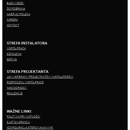
BAZA WIEDZY
DO POBRANIA
HAIER AC POLSKA
KARIERA
KONTAKT
STREFA INSTALATORA
WSPÓŁPRACA
SZKOLENIA
SERWIS
STREFA PROJEKTANTA
JAK WSPIERAMY PROJEKTANTÓW I INSTALATORÓW
ROZPOCZNIJ WSPÓŁPRACĘ
NASI DORADCY
REALIZACJE
WAŻNE LINKI
POLITYKA PRYWATNOŚCI
5 LAT GWARANCJI
KONFIGURACJA STEROWANIA WI-FI