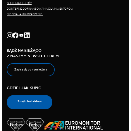
GDZIE I JAK KUPIĆ?
DOSTĘPNE DOFINANSOWANIA DLA INWESTORÓW
NIE DZIAŁA MI URZĄDZENIE
BĄDŹ NA BIEŻĄCO
Z NASZYM NEWSLETTEREM
Zapisz się do newslettera
GDZIE I JAK KUPIĆ
Znajdź Instalatora