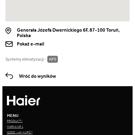
Generała Józefa Dwernickiego 6F, 87-100 Toruń,
Polska
Pokaż e-mail
Systemy klimatyzacji -
APS
Wróć do wyników
MENU
PRODUKTY
MARKA NR 1
GDZIE I JAK KUPIĆ?