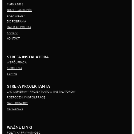
MARKA NR 1
GDZIE I JAK KUPIĆ?
BAZA WIEDZY
DO POBRANIA
HAIER AC POLSKA
KARIERA
KONTAKT
STREFA INSTALATORA
WSPÓŁPRACA
SZKOLENIA
SERWIS
STREFA PROJEKTANTA
JAK WSPIERAMY PROJEKTANTÓW I INSTALATORÓW
ROZPOCZNIJ WSPÓŁPRACĘ
NASI DORADCY
REALIZACJE
WAŻNE LINKI
POLITYKA PRYWATNOŚCI