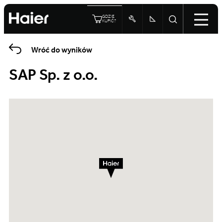
GDZIE
KUPIĆ?
Wróć do wyników
SAP Sp. z o.o.