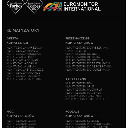
KLIMATYZATORY
OFERTA
PRZEZNACZENIE
KLIMATYZACJI
KLIMATYZATORÓW
KLIMATYZACJA WARSZAWA
KLIMATYZATORY DO MIESZKANIA
KLIMATYZACJA KRAKÓW
I APARTAMENTU
KLIMATYZACJA WROCŁAW
KLIMATYZATORY DO DOMU
KLIMATYZACJA ŁÓDŹ
KLIMATYZATORY DO BIURA
KLIMATYZACJA POZNAŃ
KLIMATYZATORY DO HOTELU
KLIMATYZACJA GDAŃSK
KLIMATYZATORY DO RESTAURACJI
KLIMATYZACJA LUBLIN
KLIMATYZATORY DO SERWEROWNI
KLIMATYZACJA BYDGOSZCZ
KLIMATYZATORY DO OGRZEWANIA
KLIMATYZACJA KATOWICE
KLIMATYZACJA RZESZÓW
TYP SYSTEMU
KLIMATYZACJA BIAŁYSTOK
KLIMATYZATORY B&W
KLIMATYZATORY SPLIT
KLIMATYZATORY MULTI SPLIT
KLIMATYZATORY MAXI SPLIT
SYSTEM KLIMATYZACJI MRV
SYSTEM KLIMATYZACJI CHILLER
MOC
RODZAJE
KLIMATYZATORÓW
KLIMATYZATORÓW
KLIMATYZATORY 2,5 KW
KLIMATYZATORY ŚCIENNE
KLIMATYZATORY 3,5 KW
KLIMATYZATORY PRZYPODŁOGOWE
KLIMATYZATORY 4 KW
KLIMATYZATORY PRZYSUFITOWO-