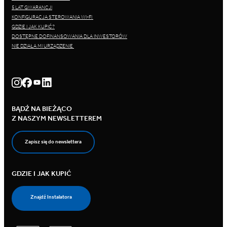
5 LAT GWARANCJI
KONFIGURACJA STEROWANIA WI-FI
GDZIE I JAK KUPIĆ?
DOSTĘPNE DOFINANSOWANIA DLA INWESTORÓW
NIE DZIAŁA MI URZĄDZENIE
BĄDŹ NA BIEŻĄCO
Z NASZYM NEWSLETTEREM
Zapisz się do newslettera
GDZIE I JAK KUPIĆ
Znajdź Instalatora