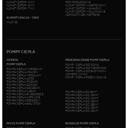
KLIMATYZATORY 5 KW
PRZYPODŁOGOWE
KLIMATYZATORY 6 KW
KLIMATYZATORY KASETONOWY
KLIMATYZATORY 7 KW
KLIMATYZATORY KANAŁOWY
KLIMATYZATORY KOLUMNOWE
JEDNOSTKI ZEWNĘTRZNE
KLIMATYZACJA – CWU
MULTI 3S
POMPY CIEPŁA
OFERTA
PRZEZNACZENIE POMP CIEPŁA
POMP CIEPŁA
POMPY CIEPŁA DO DOMU
POMPY CIEPŁA DO MIESZKANIA
POMPA CIEPŁA WARSZAWA
POMPY CIEPŁA DO BUDYNKÓW
POMPA CIEPŁA KRAKÓW
KOMERCYJNYCH
POMPA CIEPŁA WROCŁAW
POMPY CIEPŁA PRZEMYSŁOWE
POMPA CIEPŁA ŁÓDŹ
POMPA CIEPŁA POZNAŃ
POMPA CIEPŁA GDAŃSK
POMPA CIEPŁA SZCZECIN
POMPA CIEPŁA LUBLIN
POMPA CIEPŁA DO 80 M²
POMPA CIEPŁA BYDGOSZCZ
POMPA CIEPŁA DO 100 M²
POMPA CIEPŁA KATOWICE
POMPA CIEPŁA DO 120 M²
POMPA CIEPŁA RZESZÓW
POMPA CIEPŁA DO 150 M²
POMPA CIEPŁA BIAŁYSTOK
POMPA CIEPŁA DO 180 M²
POMPA CIEPŁA DO 200 M²
POMPA CIEPŁA DO 250 M²
MOCE POMP CIEPŁA
RODZAJE POMP CIEPŁA