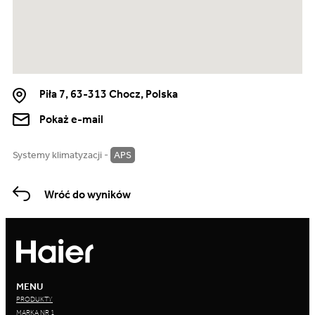
Piła 7, 63-313 Chocz, Polska
Pokaż e-mail
Systemy klimatyzacji -
APS
Wróć do wyników
MENU
PRODUKTY
MARKA NR 1