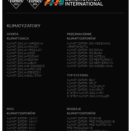
KLIMATYZATORY
OFERTA
PRZEZNACZENIE
KLIMATYZACJI
KLIMATYZATORÓW
KLIMATYZACJA WARSZAWA
KLIMATYZATORY DO MIESZKANIA
KLIMATYZACJA KRAKÓW
I APARTAMENTU
KLIMATYZACJA WROCŁAW
KLIMATYZATORY DO DOMU
KLIMATYZACJA ŁÓDŹ
KLIMATYZATORY DO BIURA
KLIMATYZACJA POZNAŃ
KLIMATYZATORY DO HOTELU
KLIMATYZACJA GDAŃSK
KLIMATYZATORY DO RESTAURACJI
KLIMATYZACJA LUBLIN
KLIMATYZATORY DO SERWEROWNI
KLIMATYZACJA BYDGOSZCZ
KLIMATYZATORY DO OGRZEWANIA
KLIMATYZACJA KATOWICE
KLIMATYZACJA RZESZÓW
TYP SYSTEMU
KLIMATYZACJA BIAŁYSTOK
KLIMATYZATORY B&W
KLIMATYZATORY SPLIT
KLIMATYZATORY MULTI SPLIT
KLIMATYZATORY MAXI SPLIT
SYSTEM KLIMATYZACJI MRV
SYSTEM KLIMATYZACJI CHILLER
MOC
RODZAJE
KLIMATYZATORÓW
KLIMATYZATORÓW
KLIMATYZATORY 2,5 KW
KLIMATYZATORY ŚCIENNE
KLIMATYZATORY 3,5 KW
KLIMATYZATORY PRZYPODŁOGOWE
KLIMATYZATORY 4 KW
KLIMATYZATORY PRZYSUFITOWO-
KLIMATYZATORY 5 KW
PRZYPODŁOGOWE