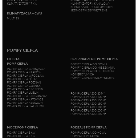
KLIMATYZATORY 6 KW
KLIMATYZATORY KASETONOWY
KLIMATYZATORY 7 KW
KLIMATYZATORY KANAŁOWY
KLIMATYZATORY KOLUMNOWE
JEDNOSTKI ZEWNĘTRZNE
KLIMATYZACJA – CWU
MULTI 3S
POMPY CIEPŁA
OFERTA
PRZEZNACZENIE POMP CIEPŁA
POMP CIEPŁA
POMPY CIEPŁA DO DOMU
POMPY CIEPŁA DO MIESZKANIA
POMPA CIEPŁA WARSZAWA
POMPY CIEPŁA DO BUDYNKÓW
POMPA CIEPŁA KRAKÓW
KOMERCYJNYCH
POMPA CIEPŁA WROCŁAW
POMPY CIEPŁA PRZEMYSŁOWE
POMPA CIEPŁA ŁÓDŹ
POMPA CIEPŁA POZNAŃ
POMPA CIEPŁA GDAŃSK
POMPA CIEPŁA SZCZECIN
POMPA CIEPŁA LUBLIN
POMPA CIEPŁA DO 80 M²
POMPA CIEPŁA BYDGOSZCZ
POMPA CIEPŁA DO 100 M²
POMPA CIEPŁA KATOWICE
POMPA CIEPŁA DO 120 M²
POMPA CIEPŁA RZESZÓW
POMPA CIEPŁA DO 150 M²
POMPA CIEPŁA BIAŁYSTOK
POMPA CIEPŁA DO 180 M²
POMPA CIEPŁA DO 200 M²
POMPA CIEPŁA DO 250 M²
MOCE POMP CIEPŁA
RODZAJE POMP CIEPŁA
POMPA CIEPŁA 5 KW
POMPA CIEPŁA CO + CWU
POMPA CIEPŁA 6 KW
POMPA CIEPŁA CWU