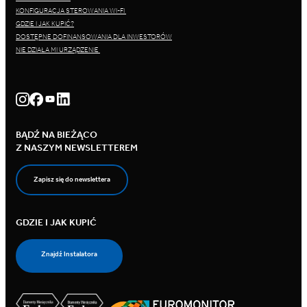
KONFIGURACJA STEROWANIA WI-FI
GDZIE I JAK KUPIĆ?
DOSTĘPNE DOFINANSOWANIA DLA INWESTORÓW
NIE DZIAŁA MI URZĄDZENIE
BĄDŹ NA BIEŻĄCO
Z NASZYM NEWSLETTEREM
Zapisz się do newslettera
GDZIE I JAK KUPIĆ
Znajdź Instalatora