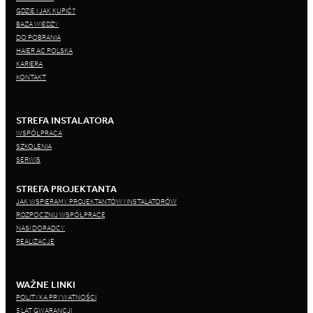
GDZIE I JAK KUPIĆ?
BAZA WIEDZY
DO POBRANIA
HAIER AC POLSKA
KARIERA
KONTAKT
STREFA INSTALATORA
WSPÓŁPRACA
SZKOLENIA
SERWIS
STREFA PROJEKTANTA
JAK WSPIERAMY PROJEKTANTÓW I INSTALATORÓW
ROZPOCZNIJ WSPÓŁPRACĘ
NASI DORADCY
REALIZACJE
WAŻNE LINKI
POLITYKA PRYWATNOŚCI
5 LAT GWARANCJI