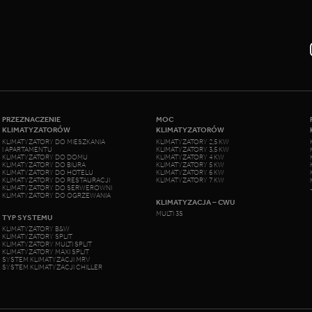
PRZEZNACZENIE
MOC
KLIMATYZATORÓW
KLIMATYZATORÓW
KLIMATYZATORY DO MIESZKANIA
KLIMATYZATORY 2,5 KW
I APARTAMENTU
KLIMATYZATORY 3,5 KW
KLIMATYZATORY DO DOMU
KLIMATYZATORY 4 KW
KLIMATYZATORY DO BIURA
KLIMATYZATORY 5 KW
KLIMATYZATORY DO HOTELU
KLIMATYZATORY 6 KW
KLIMATYZATORY DO RESTAURACJI
KLIMATYZATORY 7 KW
KLIMATYZATORY DO SERWEROWNI
KLIMATYZATORY DO OGRZEWANIA
KLIMATYZACJA – CWU
MULTI 3S
TYP SYSTEMU
KLIMATYZATORY B&W
KLIMATYZATORY SPLIT
KLIMATYZATORY MULTI SPLIT
KLIMATYZATORY MAXI SPLIT
SYSTEM KLIMATYZACJI MRV
SYSTEM KLIMATYZACJI CHILLER