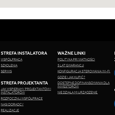
STREFA INSTALATORA
WAŻNE LINKI
WSPÓŁPRACA
POLITYKA PRYWATNOŚCI
SZKOLENIA
5 LAT GWARANCJI
SERWIS
KONFIGURACJA STEROWANIA WI-FI
GDZIE I JAK KUPIĆ?
STREFA PROJEKTANTA
DOSTĘPNE DOFINANSOWANIA DLA
INWESTORÓW
JAK WSPIERAMY PROJEKTANTÓW I
NIE DZIAŁA MI URZĄDZENIE
INSTALATORÓW
ROZPOCZNIJ WSPÓŁPRACĘ
NASI DORADCY
REALIZACJE