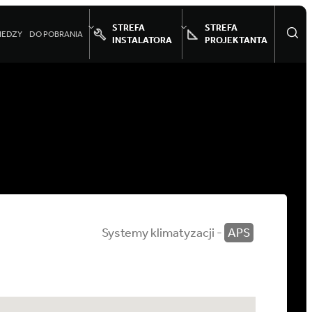
STREFA
STREFA
IEDZY
DO POBRANIA
INSTALATORA
PROJEKTANTA
Systemy klimatyzacji -
APS