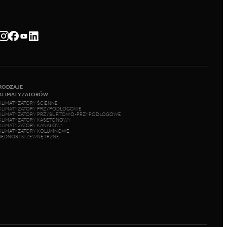
RODZAJE
KLIMATYZATORÓW
KLIMATYZATORY ŚCIENNE
KLIMATYZATORY PRZYPODŁOGOWE
KLIMATYZATORY PRZYSUFITOWO-PRZYPODŁOGOWE
KLIMATYZATORY KASETONOWY
KLIMATYZATORY KANAŁOWY
KLIMATYZATORY KOLUMNOWE
JEDNOSTKI ZEWNĘTRZNE