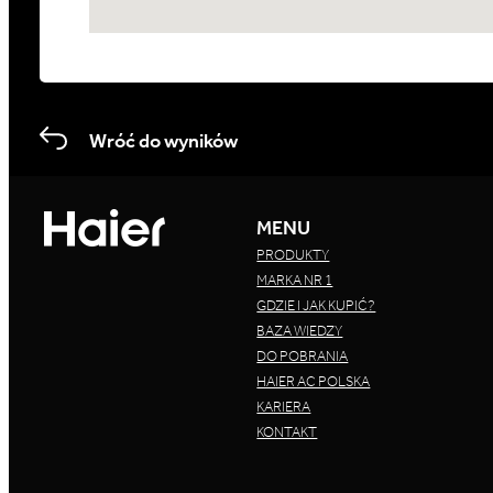
Wróć do wyników
MENU
PRODUKTY
MARKA NR 1
GDZIE I JAK KUPIĆ?
BAZA WIEDZY
DO POBRANIA
HAIER AC POLSKA
KARIERA
KONTAKT