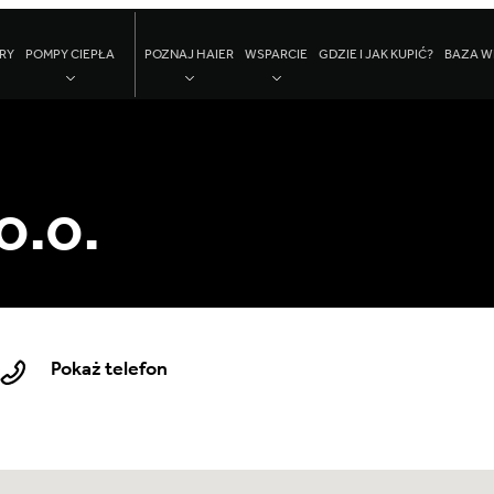
RY
POMPY CIEPŁA
POZNAJ HAIER
WSPARCIE
GDZIE I JAK KUPIĆ?
BAZA W
o.o.
Pokaż telefon