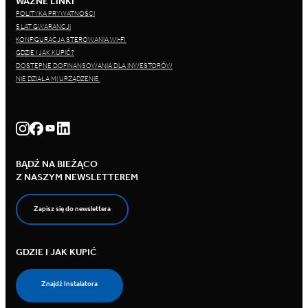
WAŻNE LINKI
POLITYKA PRYWATNOŚCI
5 LAT GWARANCJI
KONFIGURACJA STEROWANIA WI-FI
GDZIE I JAK KUPIĆ?
DOSTĘPNE DOFINANSOWANIA DLA INWESTORÓW
NIE DZIAŁA MI URZĄDZENIE
BĄDŹ NA BIEŻĄCO
Z NASZYM NEWSLETTEREM
Zapisz się do newslettera
GDZIE I JAK KUPIĆ
Znajdź Instalatora