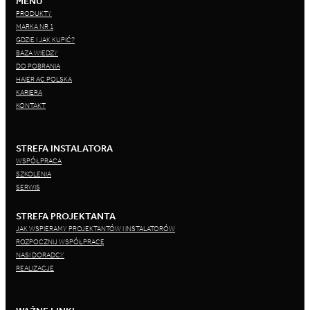
MENU
PRODUKTY
MARKA NR 1
GDZIE I JAK KUPIĆ?
BAZA WIEDZY
DO POBRANIA
HAIER AC POLSKA
KARIERA
KONTAKT
STREFA INSTALATORA
WSPÓŁPRACA
SZKOLENIA
SERWIS
STREFA PROJEKTANTA
JAK WSPIERAMY PROJEKTANTÓW I INSTALATORÓW
ROZPOCZNIJ WSPÓŁPRACĘ
NASI DORADCY
REALIZACJE