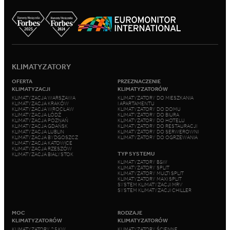
KLIMATYZATORY
OFERTA
PRZEZNACZENIE
KLIMATYZACJI
KLIMATYZATORÓW
KLIMATYZACJA WARSZAWA
KLIMATYZATORY DO MIESZKANIA
KLIMATYZACJA KRAKÓW
I APARTAMENTU
KLIMATYZACJA WROCŁAW
KLIMATYZATORY DO DOMU
KLIMATYZACJA ŁÓDŹ
KLIMATYZATORY DO BIURA
KLIMATYZACJA POZNAŃ
KLIMATYZATORY DO HOTELU
KLIMATYZACJA GDAŃSK
KLIMATYZATORY DO RESTAURACJI
KLIMATYZACJA LUBLIN
KLIMATYZATORY DO SERWEROWNI
KLIMATYZACJA BYDGOSZCZ
KLIMATYZATORY DO OGRZEWANIA
KLIMATYZACJA KATOWICE
KLIMATYZACJA RZESZÓW
TYP SYSTEMU
KLIMATYZACJA BIAŁYSTOK
KLIMATYZATORY B&W
KLIMATYZATORY SPLIT
KLIMATYZATORY MULTI SPLIT
KLIMATYZATORY MAXI SPLIT
SYSTEM KLIMATYZACJI MRV
SYSTEM KLIMATYZACJI CHILLER
MOC
RODZAJE
KLIMATYZATORÓW
KLIMATYZATORÓW
KLIMATYZATORY 2,5 KW
KLIMATYZATORY ŚCIENNE