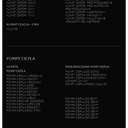
KLIMATYZATORY 3,5 KW
KLIMATYZATORY PRZYPODŁOGOWE
KLIMATYZATORY 4 KW
KLIMATYZATORY PRZYSUFITOWO-
KLIMATYZATORY 5 KW
PRZYPODŁOGOWE
KLIMATYZATORY 6 KW
KLIMATYZATORY KASETONOWY
KLIMATYZATORY 7 KW
KLIMATYZATORY KANAŁOWY
KLIMATYZATORY KOLUMNOWE
JEDNOSTKI ZEWNĘTRZNE
KLIMATYZACJA – CWU
MULTI 3S
POMPY CIEPŁA
OFERTA
PRZEZNACZENIE POMP CIEPŁA
POMP CIEPŁA
POMPY CIEPŁA DO DOMU
POMPY CIEPŁA DO MIESZKANIA
POMPA CIEPŁA WARSZAWA
POMPY CIEPŁA DO BUDYNKÓW
POMPA CIEPŁA KRAKÓW
KOMERCYJNYCH
POMPA CIEPŁA WROCŁAW
POMPY CIEPŁA PRZEMYSŁOWE
POMPA CIEPŁA ŁÓDŹ
POMPA CIEPŁA POZNAŃ
POMPA CIEPŁA GDAŃSK
POMPA CIEPŁA SZCZECIN
POMPA CIEPŁA LUBLIN
POMPA CIEPŁA DO 80 M²
POMPA CIEPŁA BYDGOSZCZ
POMPA CIEPŁA DO 100 M²
POMPA CIEPŁA KATOWICE
POMPA CIEPŁA DO 120 M²
POMPA CIEPŁA RZESZÓW
POMPA CIEPŁA DO 150 M²
POMPA CIEPŁA BIAŁYSTOK
POMPA CIEPŁA DO 180 M²
POMPA CIEPŁA DO 200 M²
POMPA CIEPŁA DO 250 M²