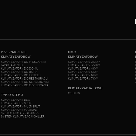
PRZEZNACZENIE
MOC
KLIMATYZATORÓW
KLIMATYZATORÓW
KLIMATYZATORY DO MIESZKANIA
KLIMATYZATORY 2,5 KW
I APARTAMENTU
KLIMATYZATORY 3,5 KW
KLIMATYZATORY DO DOMU
KLIMATYZATORY 4 KW
KLIMATYZATORY DO BIURA
KLIMATYZATORY 5 KW
KLIMATYZATORY DO HOTELU
KLIMATYZATORY 6 KW
KLIMATYZATORY DO RESTAURACJI
KLIMATYZATORY 7 KW
KLIMATYZATORY DO SERWEROWNI
KLIMATYZATORY DO OGRZEWANIA
KLIMATYZACJA – CWU
MULTI 3S
TYP SYSTEMU
KLIMATYZATORY B&W
KLIMATYZATORY SPLIT
KLIMATYZATORY MULTI SPLIT
KLIMATYZATORY MAXI SPLIT
SYSTEM KLIMATYZACJI MRV
SYSTEM KLIMATYZACJI CHILLER