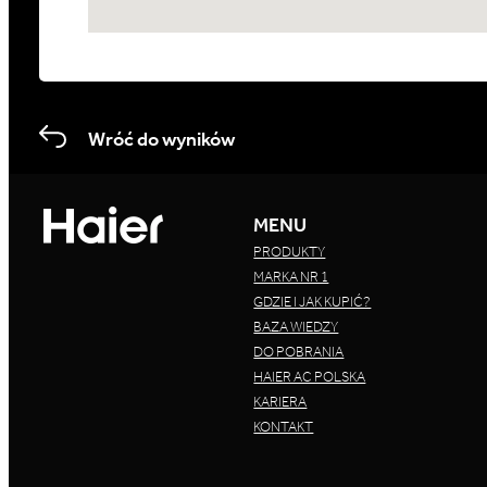
Wróć do wyników
MENU
PRODUKTY
MARKA NR 1
GDZIE I JAK KUPIĆ?
BAZA WIEDZY
DO POBRANIA
HAIER AC POLSKA
KARIERA
KONTAKT