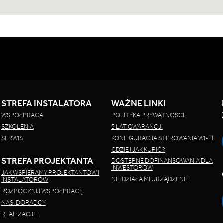
STREFA INSTALATORA
WAŻNE LINKI
WSPÓŁPRACA
POLITYKA PRYWATNOŚCI
SZKOLENIA
5 LAT GWARANCJI
SERWIS
KONFIGURACJA STEROWANIA WI-FI
GDZIE I JAK KUPIĆ?
STREFA PROJEKTANTA
DOSTĘPNE DOFINANSOWANIA DLA
INWESTORÓW
JAK WSPIERAMY PROJEKTANTÓW I
NIE DZIAŁA MI URZĄDZENIE
INSTALATORÓW
ROZPOCZNIJ WSPÓŁPRACĘ
NASI DORADCY
REALIZACJE