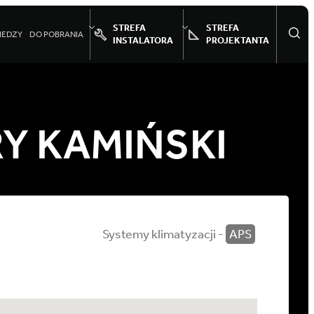
STREFA
STREFA
IEDZY
DO POBRANIA
INSTALATORA
PROJEKTANTA
Y KAMIŃSKI
Systemy klimatyzacji -
APS