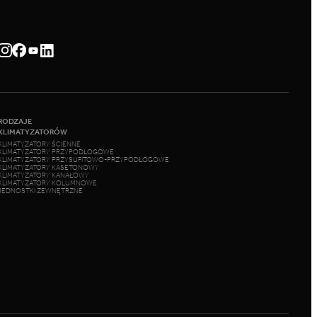
RODZAJE
KLIMATYZATORÓW
KLIMATYZATORY ŚCIENNE
KLIMATYZATORY PRZYPODŁOGOWE
KLIMATYZATORY PRZYSUFITOWO-PRZYPODŁOGOWE
KLIMATYZATORY KASETONOWY
KLIMATYZATORY KANAŁOWY
KLIMATYZATORY KOLUMNOWE
JEDNOSTKI ZEWNĘTRZNE