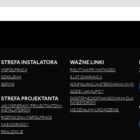
STREFA INSTALATORA
WAŻNE LINKI
WSPÓŁPRACA
POLITYKA PRYWATNOŚCI
SZKOLENIA
5 LAT GWARANCJI
SERWIS
KONFIGURACJA STEROWANIA WI-FI
GDZIE I JAK KUPIĆ?
STREFA PROJEKTANTA
DOSTĘPNE DOFINANSOWANIA DLA
INWESTORÓW
JAK WSPIERAMY PROJEKTANTÓW I
NIE DZIAŁA MI URZĄDZENIE
INSTALATORÓW
ROZPOCZNIJ WSPÓŁPRACĘ
NASI DORADCY
REALIZACJE