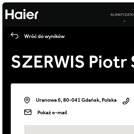
KLIMATYZATO
Wróć do wyników
SZERWIS Piotr
Uranowa 6, 80-041 Gdańsk, Polska
Pokaż e-mail