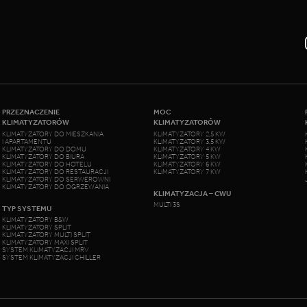
PRZEZNACZENIE
MOC
KLIMATYZATORÓW
KLIMATYZATORÓW
KLIMATYZATORY DO MIESZKANIA
KLIMATYZATORY 2,5 KW
I APARTAMENTU
KLIMATYZATORY 3,5 KW
KLIMATYZATORY DO DOMU
KLIMATYZATORY 4 KW
KLIMATYZATORY DO BIURA
KLIMATYZATORY 5 KW
KLIMATYZATORY DO HOTELU
KLIMATYZATORY 6 KW
KLIMATYZATORY DO RESTAURACJI
KLIMATYZATORY 7 KW
KLIMATYZATORY DO SERWEROWNI
KLIMATYZATORY DO OGRZEWANIA
KLIMATYZACJA – CWU
MULTI 3S
TYP SYSTEMU
KLIMATYZATORY B&W
KLIMATYZATORY SPLIT
KLIMATYZATORY MULTI SPLIT
KLIMATYZATORY MAXI SPLIT
SYSTEM KLIMATYZACJI MRV
SYSTEM KLIMATYZACJI CHILLER