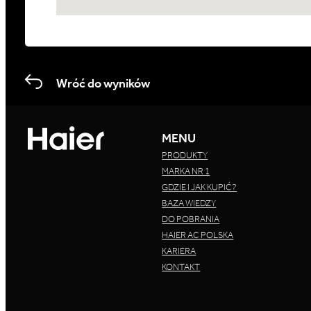
Wróć do wyników
MENU
PRODUKTY
MARKA NR 1
GDZIE I JAK KUPIĆ?
BAZA WIEDZY
DO POBRANIA
HAIER AC POLSKA
KARIERA
KONTAKT