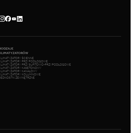
RODZAJE
KLIMATYZATORÓW
KLIMATYZATORY ŚCIENNE
KLIMATYZATORY PRZYPODŁOGOWE
KLIMATYZATORY PRZYSUFITOWO-PRZYPODŁOGOWE
KLIMATYZATORY KASETONOWY
KLIMATYZATORY KANAŁOWY
KLIMATYZATORY KOLUMNOWE
JEDNOSTKI ZEWNĘTRZNE