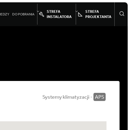
STREFA
STREFA
IEDZY
DO POBRANIA
INSTALATORA
PROJEKTANTA
Systemy klimatyzacji -
APS