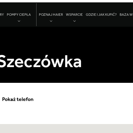
RY
POMPY CIEPŁA
POZNAJ HAIER
WSPARCIE
GDZIE I JAK KUPIĆ?
BAZA W
 Szeczówka
Pokaż telefon