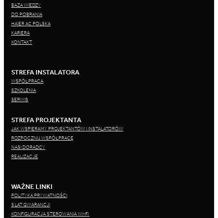
BAZA WIEDZY
DO POBRANIA
HAIER AC POLSKA
KARIERA
KONTAKT
STREFA INSTALATORA
WSPÓŁPRACA
SZKOLENIA
SERWIS
STREFA PROJEKTANTA
JAK WSPIERAMY PROJEKTANTÓW I INSTALATORÓW
ROZPOCZNIJ WSPÓŁPRACĘ
NASI DORADCY
REALIZACJE
WAŻNE LINKI
POLITYKA PRYWATNOŚCI
5 LAT GWARANCJI
KONFIGURACJA STEROWANIA WI-FI