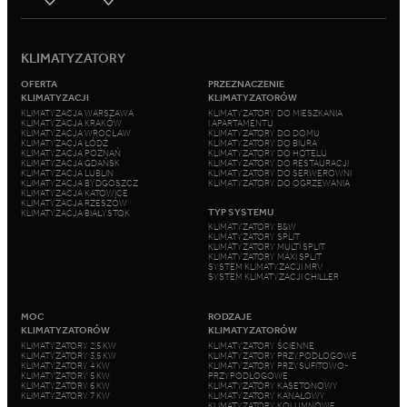
KLIMATYZATORY
OFERTA
PRZEZNACZENIE
KLIMATYZACJI
KLIMATYZATORÓW
KLIMATYZACJA WARSZAWA
KLIMATYZATORY DO MIESZKANIA
KLIMATYZACJA KRAKÓW
I APARTAMENTU
KLIMATYZACJA WROCŁAW
KLIMATYZATORY DO DOMU
KLIMATYZACJA ŁÓDŹ
KLIMATYZATORY DO BIURA
KLIMATYZACJA POZNAŃ
KLIMATYZATORY DO HOTELU
KLIMATYZACJA GDAŃSK
KLIMATYZATORY DO RESTAURACJI
KLIMATYZACJA LUBLIN
KLIMATYZATORY DO SERWEROWNI
KLIMATYZACJA BYDGOSZCZ
KLIMATYZATORY DO OGRZEWANIA
KLIMATYZACJA KATOWICE
KLIMATYZACJA RZESZÓW
TYP SYSTEMU
KLIMATYZACJA BIAŁYSTOK
KLIMATYZATORY B&W
KLIMATYZATORY SPLIT
KLIMATYZATORY MULTI SPLIT
KLIMATYZATORY MAXI SPLIT
SYSTEM KLIMATYZACJI MRV
SYSTEM KLIMATYZACJI CHILLER
MOC
RODZAJE
KLIMATYZATORÓW
KLIMATYZATORÓW
KLIMATYZATORY 2,5 KW
KLIMATYZATORY ŚCIENNE
KLIMATYZATORY 3,5 KW
KLIMATYZATORY PRZYPODŁOGOWE
KLIMATYZATORY 4 KW
KLIMATYZATORY PRZYSUFITOWO-
KLIMATYZATORY 5 KW
PRZYPODŁOGOWE
KLIMATYZATORY 6 KW
KLIMATYZATORY KASETONOWY
KLIMATYZATORY 7 KW
KLIMATYZATORY KANAŁOWY
KLIMATYZATORY KOLUMNOWE