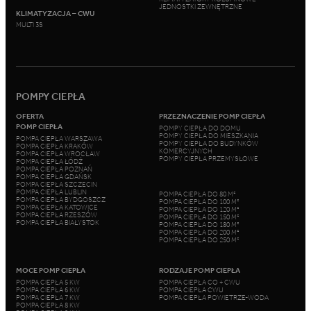
JEDNOSTKI ZEWNĘTRZNE
KLIMATYZACJA – CWU
MULTI 3S
POMPY CIEPŁA
OFERTA
PRZEZNACZENIE POMP CIEPŁA
POMP CIEPŁA
POMPY CIEPŁA DO DOMU
POMPY CIEPŁA DO MIESZKANIA
POMPA CIEPŁA WARSZAWA
POMPY CIEPŁA DO BUDYNKÓW
POMPA CIEPŁA KRAKÓW
KOMERCYJNYCH
POMPA CIEPŁA WROCŁAW
POMPY CIEPŁA PRZEMYSŁOWE
POMPA CIEPŁA ŁÓDŹ
POMPA CIEPŁA POZNAŃ
POMPA CIEPŁA GDAŃSK
POMPA CIEPŁA SZCZECIN
POMPA CIEPŁA LUBLIN
POMPA CIEPŁA DO 80 M²
POMPA CIEPŁA BYDGOSZCZ
POMPA CIEPŁA DO 100 M²
POMPA CIEPŁA KATOWICE
POMPA CIEPŁA DO 120 M²
POMPA CIEPŁA RZESZÓW
POMPA CIEPŁA DO 150 M²
POMPA CIEPŁA BIAŁYSTOK
POMPA CIEPŁA DO 180 M²
POMPA CIEPŁA DO 200 M²
POMPA CIEPŁA DO 250 M²
MOCE POMP CIEPŁA
RODZAJE POMP CIEPŁA
POMPA CIEPŁA 5 KW
POMPA CIEPŁA CO + CWU
POMPA CIEPŁA 6 KW
POMPA CIEPŁA CWU
POMPA CIEPŁA 7 KW
POMPA CIEPŁA POWIETRZE-WODA
POMPA CIEPŁA 8 KW