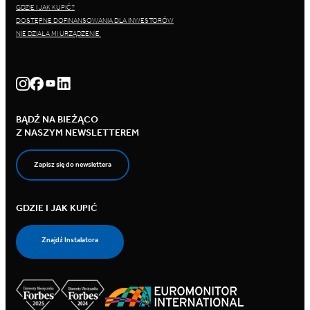
GDZIE I JAK KUPIĆ?
DOSTĘPNE DOFINANSOWANIA DLA INWESTORÓW
NIE DZIAŁA MI URZĄDZENIE
BĄDŹ NA BIEŻĄCO
Z NASZYM NEWSLETTEREM
Zapisz się do newslettera
GDZIE I JAK KUPIĆ
Znajdź Instalatora