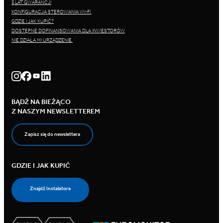
5 LAT GWARANCJI
KONFIGURACJA STEROWANIA WI-FI
GDZIE I JAK KUPIĆ?
DOSTĘPNE DOFINANSOWANIA DLA INWESTORÓW
NIE DZIAŁA MI URZĄDZENIE
BĄDŹ NA BIEŻĄCO
Z NASZYM NEWSLETTEREM
Zapisz się do newslettera
GDZIE I JAK KUPIĆ
Znajdź Instalatora