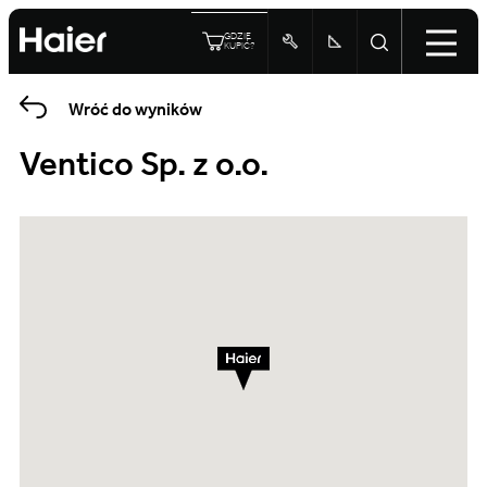
GDZIE
KUPIĆ?
Wróć do wyników
Ventico Sp. z o.o.