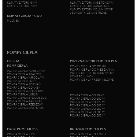
KLIMATYZATORY 6 KW
KLIMATYZATORY KASETONOWY
KLIMATYZATORY 7 KW
KLIMATYZATORY KANAŁOWY
KLIMATYZATORY KOLUMNOWE
JEDNOSTKI ZEWNĘTRZNE
KLIMATYZACJA – CWU
MULTI 3S
POMPY CIEPŁA
OFERTA
PRZEZNACZENIE POMP CIEPŁA
POMP CIEPŁA
POMPY CIEPŁA DO DOMU
POMPY CIEPŁA DO MIESZKANIA
POMPA CIEPŁA WARSZAWA
POMPY CIEPŁA DO BUDYNKÓW
POMPA CIEPŁA KRAKÓW
KOMERCYJNYCH
POMPA CIEPŁA WROCŁAW
POMPY CIEPŁA PRZEMYSŁOWE
POMPA CIEPŁA ŁÓDŹ
POMPA CIEPŁA POZNAŃ
POMPA CIEPŁA GDAŃSK
POMPA CIEPŁA SZCZECIN
POMPA CIEPŁA LUBLIN
POMPA CIEPŁA DO 80 M²
POMPA CIEPŁA BYDGOSZCZ
POMPA CIEPŁA DO 100 M²
POMPA CIEPŁA KATOWICE
POMPA CIEPŁA DO 120 M²
POMPA CIEPŁA RZESZÓW
POMPA CIEPŁA DO 150 M²
POMPA CIEPŁA BIAŁYSTOK
POMPA CIEPŁA DO 180 M²
POMPA CIEPŁA DO 200 M²
POMPA CIEPŁA DO 250 M²
MOCE POMP CIEPŁA
RODZAJE POMP CIEPŁA
POMPA CIEPŁA 5 KW
POMPA CIEPŁA CO + CWU