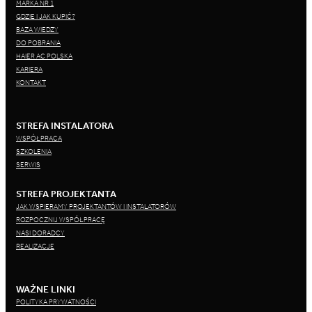
MARKA NR 1
GDZIE I JAK KUPIĆ?
BAZA WIEDZY
DO POBRANIA
HAIER AC POLSKA
KARIERA
KONTAKT
STREFA INSTALATORA
WSPÓŁPRACA
SZKOLENIA
SERWIS
STREFA PROJEKTANTA
JAK WSPIERAMY PROJEKTANTÓW I INSTALATORÓW
ROZPOCZNIJ WSPÓŁPRACĘ
NASI DORADCY
REALIZACJE
WAŻNE LINKI
POLITYKA PRYWATNOŚCI