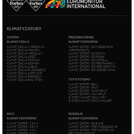
KLIMATYZATORY
OFERTA
PRZEZNACZENIE
KLIMATYZACJI
KLIMATYZATORÓW
KLIMATYZACJA WARSZAWA
KLIMATYZATORY DO MIESZKANIA
KLIMATYZACJA KRAKÓW
I APARTAMENTU
KLIMATYZACJA WROCŁAW
KLIMATYZATORY DO DOMU
KLIMATYZACJA ŁÓDŹ
KLIMATYZATORY DO BIURA
KLIMATYZACJA POZNAŃ
KLIMATYZATORY DO HOTELU
KLIMATYZACJA GDAŃSK
KLIMATYZATORY DO RESTAURACJI
KLIMATYZACJA LUBLIN
KLIMATYZATORY DO SERWEROWNI
KLIMATYZACJA BYDGOSZCZ
KLIMATYZATORY DO OGRZEWANIA
KLIMATYZACJA KATOWICE
KLIMATYZACJA RZESZÓW
TYP SYSTEMU
KLIMATYZACJA BIAŁYSTOK
KLIMATYZATORY B&W
KLIMATYZATORY SPLIT
KLIMATYZATORY MULTI SPLIT
KLIMATYZATORY MAXI SPLIT
SYSTEM KLIMATYZACJI MRV
SYSTEM KLIMATYZACJI CHILLER
MOC
RODZAJE
KLIMATYZATORÓW
KLIMATYZATORÓW
KLIMATYZATORY 2,5 KW
KLIMATYZATORY ŚCIENNE
KLIMATYZATORY 3,5 KW
KLIMATYZATORY PRZYPODŁOGOWE
KLIMATYZATORY 4 KW
KLIMATYZATORY PRZYSUFITOWO-
KLIMATYZATORY 5 KW
PRZYPODŁOGOWE