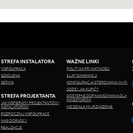
STREFA INSTALATORA
WAŻNE LINKI
WSPÓŁPRACA
POLITYKA PRYWATNOŚCI
SZKOLENIA
5 LAT GWARANCJI
SERWIS
KONFIGURACJA STEROWANIA WI-FI
GDZIE I JAK KUPIĆ?
STREFA PROJEKTANTA
DOSTĘPNE DOFINANSOWANIA DLA
INWESTORÓW
JAK WSPIERAMY PROJEKTANTÓW I
NIE DZIAŁA MI URZĄDZENIE
INSTALATORÓW
ROZPOCZNIJ WSPÓŁPRACĘ
NASI DORADCY
REALIZACJE