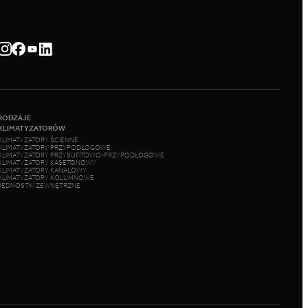
RODZAJE
KLIMATYZATORÓW
KLIMATYZATORY ŚCIENNE
KLIMATYZATORY PRZYPODŁOGOWE
KLIMATYZATORY PRZYSUFITOWO-PRZYPODŁOGOWE
KLIMATYZATORY KASETONOWY
KLIMATYZATORY KANAŁOWY
KLIMATYZATORY KOLUMNOWE
JEDNOSTKI ZEWNĘTRZNE