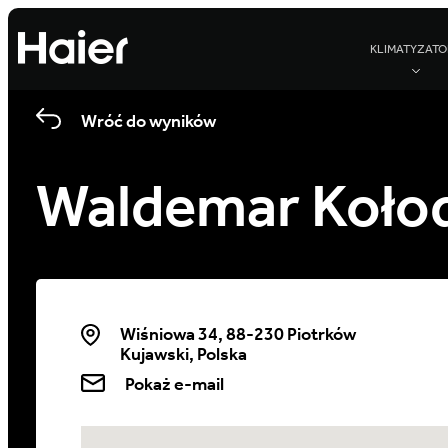
KLIMATYZATO
Wróć do wyników
Waldemar Kołod
Wiśniowa 34, 88-230 Piotrków
Kujawski, Polska
Pokaż e-mail