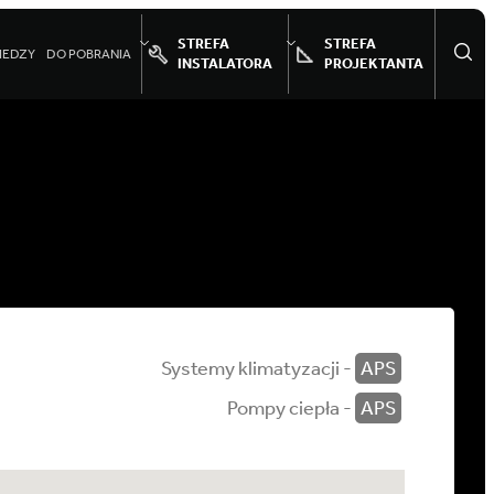
STREFA
STREFA
IEDZY
DO POBRANIA
INSTALATORA
PROJEKTANTA
Systemy klimatyzacji -
APS
Pompy ciepła -
APS