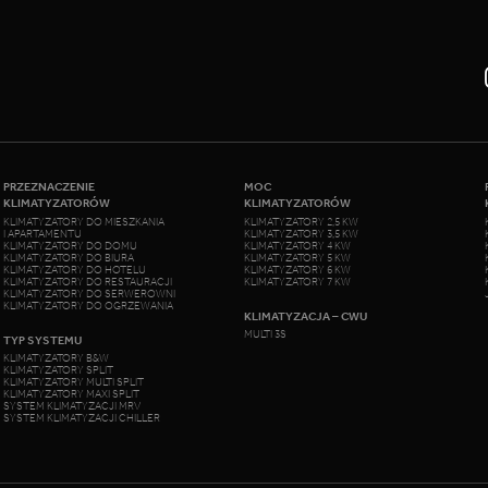
PRZEZNACZENIE
MOC
KLIMATYZATORÓW
KLIMATYZATORÓW
KLIMATYZATORY DO MIESZKANIA
KLIMATYZATORY 2,5 KW
I APARTAMENTU
KLIMATYZATORY 3,5 KW
KLIMATYZATORY DO DOMU
KLIMATYZATORY 4 KW
KLIMATYZATORY DO BIURA
KLIMATYZATORY 5 KW
KLIMATYZATORY DO HOTELU
KLIMATYZATORY 6 KW
KLIMATYZATORY DO RESTAURACJI
KLIMATYZATORY 7 KW
KLIMATYZATORY DO SERWEROWNI
KLIMATYZATORY DO OGRZEWANIA
KLIMATYZACJA – CWU
MULTI 3S
TYP SYSTEMU
KLIMATYZATORY B&W
KLIMATYZATORY SPLIT
KLIMATYZATORY MULTI SPLIT
KLIMATYZATORY MAXI SPLIT
SYSTEM KLIMATYZACJI MRV
SYSTEM KLIMATYZACJI CHILLER