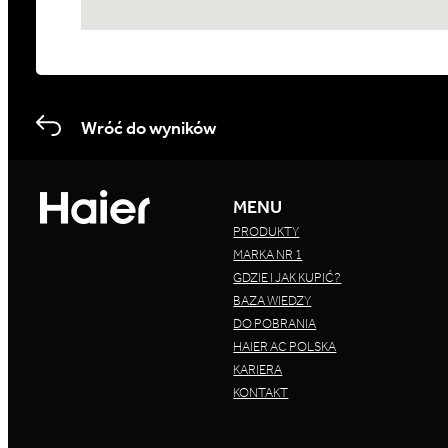
Wróć do wyników
MENU
PRODUKTY
MARKA NR 1
GDZIE I JAK KUPIĆ?
BAZA WIEDZY
DO POBRANIA
HAIER AC POLSKA
KARIERA
KONTAKT