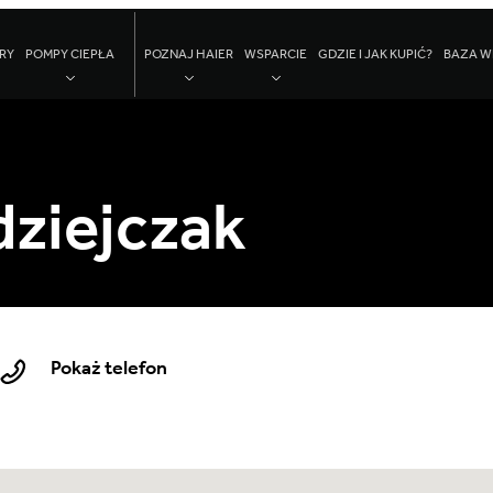
RY
POMPY CIEPŁA
POZNAJ HAIER
WSPARCIE
GDZIE I JAK KUPIĆ?
BAZA W
ziejczak
Pokaż telefon