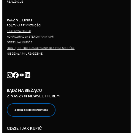
REALIZACJE
WAŻNE LINKI
POLITYKA PRYWATNOŚCI
5 LAT GWARANCJI
KONFIGURACJA STEROWANIA WI-FI
GDZIE I JAK KUPIĆ?
DOSTĘPNE DOFINANSOWANIA DLA INWESTORÓW
NIE DZIAŁA MI URZĄDZENIE
BĄDŹ NA BIEŻĄCO
Z NASZYM NEWSLETTEREM
Zapisz się do newslettera
GDZIE I JAK KUPIĆ