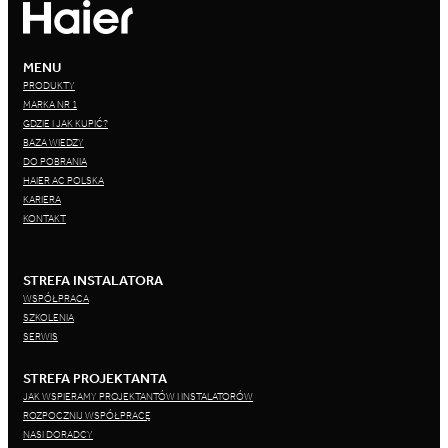
MENU
PRODUKTY
MARKA NR 1
GDZIE I JAK KUPIĆ?
BAZA WIEDZY
DO POBRANIA
HAIER AC POLSKA
KARIERA
KONTAKT
STREFA INSTALATORA
WSPÓŁPRACA
SZKOLENIA
SERWIS
STREFA PROJEKTANTA
JAK WSPIERAMY PROJEKTANTÓW I INSTALATORÓW
ROZPOCZNIJ WSPÓŁPRACĘ
NASI DORADCY