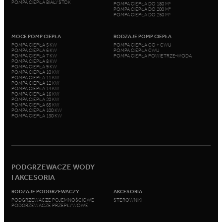
POMPA CIEPŁA BIAŁYSTOK
POMPA CIEPŁA DO 180 M²
POMPA CIEPŁA DO 200 M²
POMPA CIEPŁA DO 250 M²
MOCE POMP CIEPŁA
RODZAJE POMP CIEPŁA
POMPA CIEPŁA 5 KW
POMPA CIEPŁA CO + CWU
POMPA CIEPŁA 6 KW
POMPA CIEPŁA CWU
POMPA CIEPŁA 7 KW
POMPA CIEPŁA POWIETRZE-WODA
POMPA CIEPŁA 8 KW
POMPA CIEPŁA 9 KW
POMPA CIEPŁA 10 KW
POMPA CIEPŁA 11 KW
POMPA CIEPŁA 12 KW
POMPA CIEPŁA 14 KW
POMPA CIEPŁA 16 KW
POMPA CIEPŁA 20 KW
POMPA CIEPŁA 65 KW
POMPA CIEPŁA 100 KW
POMPA CIEPŁA 130 KW
PODGRZEWACZE WODY
I AKCESORIA
RODZAJE PODGRZEWACZY
AKCESORIA
PODGRZEWACZE POJEMNOŚCIOWE
STEROWNIKI
PODGRZEWACZE PRZEPŁYWOWE