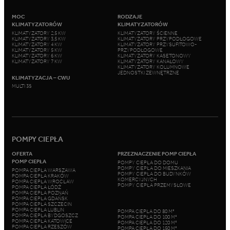
MOC
RODZAJE
KLIMATYZATORÓW
KLIMATYZATORÓW
KLIMATYZATORY 2,5 KW
KLIMATYZATORY ŚCIENNE
KLIMATYZATORY 3,5 KW
KLIMATYZATORY PRZYPODŁOGOWE
KLIMATYZATORY 4 KW
KLIMATYZATORY PRZYSUFITOWO-
KLIMATYZATORY 5 KW
PRZYPODŁOGOWE
KLIMATYZATORY 6 KW
KLIMATYZATORY KASETONOWY
KLIMATYZATORY 7 KW
KLIMATYZATORY KANAŁOWY
KLIMATYZATORY KOLUMNOWE
JEDNOSTKI ZEWNĘTRZNE
KLIMATYZACJA – CWU
MULTI 3S
POMPY CIEPŁA
OFERTA
PRZEZNACZENIE POMP CIEPŁA
POMP CIEPŁA
POMPY CIEPŁA DO DOMU
POMPY CIEPŁA DO MIESZKANIA
POMPA CIEPŁA WARSZAWA
POMPY CIEPŁA DO BUDYNKÓW
POMPA CIEPŁA KRAKÓW
KOMERCYJNYCH
POMPA CIEPŁA WROCŁAW
POMPY CIEPŁA PRZEMYSŁOWE
POMPA CIEPŁA ŁÓDŹ
POMPA CIEPŁA POZNAŃ
POMPA CIEPŁA GDAŃSK
POMPA CIEPŁA SZCZECIN
POMPA CIEPŁA LUBLIN
POMPA CIEPŁA DO 80 M²
POMPA CIEPŁA BYDGOSZCZ
POMPA CIEPŁA DO 100 M²
POMPA CIEPŁA KATOWICE
POMPA CIEPŁA DO 120 M²
POMPA CIEPŁA RZESZÓW
POMPA CIEPŁA DO 150 M²