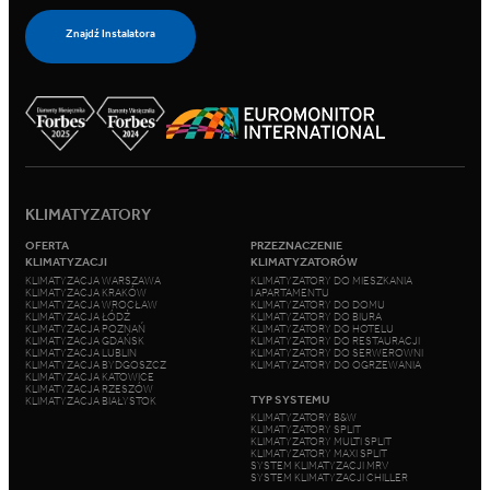
Znajdź Instalatora
KLIMATYZATORY
OFERTA
PRZEZNACZENIE
KLIMATYZACJI
KLIMATYZATORÓW
KLIMATYZACJA WARSZAWA
KLIMATYZATORY DO MIESZKANIA
KLIMATYZACJA KRAKÓW
I APARTAMENTU
KLIMATYZACJA WROCŁAW
KLIMATYZATORY DO DOMU
KLIMATYZACJA ŁÓDŹ
KLIMATYZATORY DO BIURA
KLIMATYZACJA POZNAŃ
KLIMATYZATORY DO HOTELU
KLIMATYZACJA GDAŃSK
KLIMATYZATORY DO RESTAURACJI
KLIMATYZACJA LUBLIN
KLIMATYZATORY DO SERWEROWNI
KLIMATYZACJA BYDGOSZCZ
KLIMATYZATORY DO OGRZEWANIA
KLIMATYZACJA KATOWICE
KLIMATYZACJA RZESZÓW
TYP SYSTEMU
KLIMATYZACJA BIAŁYSTOK
KLIMATYZATORY B&W
KLIMATYZATORY SPLIT
KLIMATYZATORY MULTI SPLIT
KLIMATYZATORY MAXI SPLIT
SYSTEM KLIMATYZACJI MRV
SYSTEM KLIMATYZACJI CHILLER