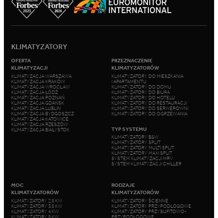
KLIMATYZATORY
OFERTA
PRZEZNACZENIE
KLIMATYZACJI
KLIMATYZATORÓW
KLIMATYZACJA WARSZAWA
KLIMATYZATORY DO MIESZKANIA
KLIMATYZACJA KRAKÓW
I APARTAMENTU
KLIMATYZACJA WROCŁAW
KLIMATYZATORY DO DOMU
KLIMATYZACJA ŁÓDŹ
KLIMATYZATORY DO BIURA
KLIMATYZACJA POZNAŃ
KLIMATYZATORY DO HOTELU
KLIMATYZACJA GDAŃSK
KLIMATYZATORY DO RESTAURACJI
KLIMATYZACJA LUBLIN
KLIMATYZATORY DO SERWEROWNI
KLIMATYZACJA BYDGOSZCZ
KLIMATYZATORY DO OGRZEWANIA
KLIMATYZACJA KATOWICE
KLIMATYZACJA RZESZÓW
TYP SYSTEMU
KLIMATYZACJA BIAŁYSTOK
KLIMATYZATORY B&W
KLIMATYZATORY SPLIT
KLIMATYZATORY MULTI SPLIT
KLIMATYZATORY MAXI SPLIT
SYSTEM KLIMATYZACJI MRV
SYSTEM KLIMATYZACJI CHILLER
MOC
RODZAJE
KLIMATYZATORÓW
KLIMATYZATORÓW
KLIMATYZATORY 2,5 KW
KLIMATYZATORY ŚCIENNE
KLIMATYZATORY 3,5 KW
KLIMATYZATORY PRZYPODŁOGOWE
KLIMATYZATORY 4 KW
KLIMATYZATORY PRZYSUFITOWO-
KLIMATYZATORY 5 KW
PRZYPODŁOGOWE