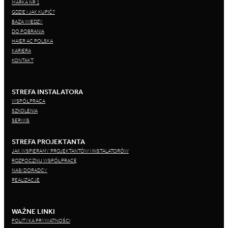
MARKA NR 1
GDZIE I JAK KUPIĆ?
BAZA WIEDZY
DO POBRANIA
HAIER AC POLSKA
KARIERA
KONTAKT
STREFA INSTALATORA
WSPÓŁPRACA
SZKOLENIA
SERWIS
STREFA PROJEKTANTA
JAK WSPIERAMY PROJEKTANTÓW I INSTALATORÓW
ROZPOCZNIJ WSPÓŁPRACĘ
NASI DORADCY
REALIZACJE
WAŻNE LINKI
POLITYKA PRYWATNOŚCI