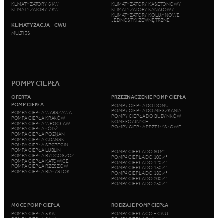
KLIMATYZATORY 6 KW
KLIMATYZATORY KASETONOWY
KLIMATYZATORY 7 KW
KLIMATYZATORY KANAŁOWY
KLIMATYZATORY KOLUMNOWE
JEDNOSTKI ZEWNĘTRZNE
KLIMATYZACJA – CWU
MULTI 3S
POMPY CIEPŁA
OFERTA
PRZEZNACZENIE POMP CIEPŁA
POMP CIEPŁA
POMPY CIEPŁA DO DOMU
POMPY CIEPŁA DO MIESZKANIA
POMPA CIEPŁA WARSZAWA
POMPY CIEPŁA DO BUDYNKÓW
POMPA CIEPŁA KRAKÓW
KOMERCYJNYCH
POMPA CIEPŁA WROCŁAW
POMPY CIEPŁA PRZEMYSŁOWE
POMPA CIEPŁA ŁÓDŹ
POMPA CIEPŁA POZNAŃ
POMPA CIEPŁA GDAŃSK
POMPA CIEPŁA SZCZECIN
POMPA CIEPŁA LUBLIN
POMPA CIEPŁA DO 80 M²
POMPA CIEPŁA BYDGOSZCZ
POMPA CIEPŁA DO 100 M²
POMPA CIEPŁA KATOWICE
POMPA CIEPŁA DO 120 M²
POMPA CIEPŁA RZESZÓW
POMPA CIEPŁA DO 150 M²
POMPA CIEPŁA BIAŁYSTOK
POMPA CIEPŁA DO 180 M²
POMPA CIEPŁA DO 200 M²
POMPA CIEPŁA DO 250 M²
MOCE POMP CIEPŁA
RODZAJE POMP CIEPŁA
POMPA CIEPŁA 5 KW
POMPA CIEPŁA CO + CWU