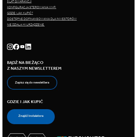
5 LAT GWARANCJI
KONFIGURACJA STEROWANIA WI-FI
GDZIE I JAK KUPIĆ?
DOSTĘPNE DOFINANSOWANIA DLA INWESTORÓW
NIE DZIAŁA MI URZĄDZENIE
BĄDŹ NA BIEŻĄCO
Z NASZYM NEWSLETTEREM
Zapisz się do newslettera
GDZIE I JAK KUPIĆ
Znajdź Instalatora