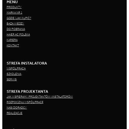
MENU
PRODUKTY
MARKA NR 1
GDZIE I JAK KUPIĆ?
BAZA WIEDZY
DO POBRANIA
HAIER AC POLSKA
KARIERA
KONTAKT
STREFA INSTALATORA
WSPÓŁPRACA
SZKOLENIA
SERWIS
STREFA PROJEKTANTA
JAK WSPIERAMY PROJEKTANTÓW I INSTALATORÓW
ROZPOCZNIJ WSPÓŁPRACĘ
NASI DORADCY
REALIZACJE