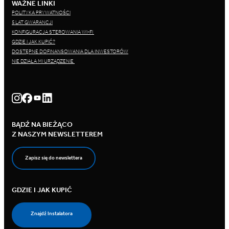
WAŻNE LINKI
POLITYKA PRYWATNOŚCI
5 LAT GWARANCJI
KONFIGURACJA STEROWANIA WI-FI
GDZIE I JAK KUPIĆ?
DOSTĘPNE DOFINANSOWANIA DLA INWESTORÓW
NIE DZIAŁA MI URZĄDZENIE
BĄDŹ NA BIEŻĄCO
Z NASZYM NEWSLETTEREM
Zapisz się do newslettera
GDZIE I JAK KUPIĆ
Znajdź Instalatora