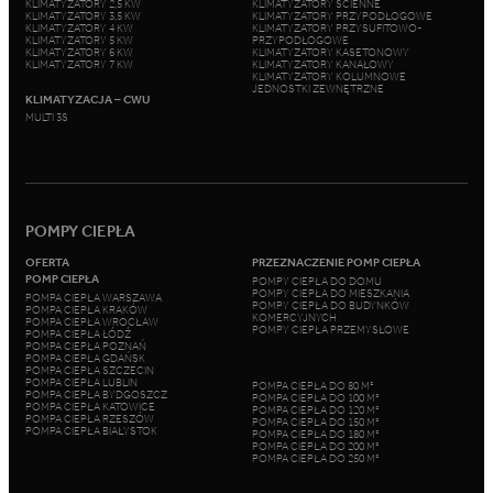
KLIMATYZATORY 2,5 KW
KLIMATYZATORY ŚCIENNE
KLIMATYZATORY 3,5 KW
KLIMATYZATORY PRZYPODŁOGOWE
KLIMATYZATORY 4 KW
KLIMATYZATORY PRZYSUFITOWO-
KLIMATYZATORY 5 KW
PRZYPODŁOGOWE
KLIMATYZATORY 6 KW
KLIMATYZATORY KASETONOWY
KLIMATYZATORY 7 KW
KLIMATYZATORY KANAŁOWY
KLIMATYZATORY KOLUMNOWE
JEDNOSTKI ZEWNĘTRZNE
KLIMATYZACJA – CWU
MULTI 3S
POMPY CIEPŁA
OFERTA
PRZEZNACZENIE POMP CIEPŁA
POMP CIEPŁA
POMPY CIEPŁA DO DOMU
POMPY CIEPŁA DO MIESZKANIA
POMPA CIEPŁA WARSZAWA
POMPY CIEPŁA DO BUDYNKÓW
POMPA CIEPŁA KRAKÓW
KOMERCYJNYCH
POMPA CIEPŁA WROCŁAW
POMPY CIEPŁA PRZEMYSŁOWE
POMPA CIEPŁA ŁÓDŹ
POMPA CIEPŁA POZNAŃ
POMPA CIEPŁA GDAŃSK
POMPA CIEPŁA SZCZECIN
POMPA CIEPŁA LUBLIN
POMPA CIEPŁA DO 80 M²
POMPA CIEPŁA BYDGOSZCZ
POMPA CIEPŁA DO 100 M²
POMPA CIEPŁA KATOWICE
POMPA CIEPŁA DO 120 M²
POMPA CIEPŁA RZESZÓW
POMPA CIEPŁA DO 150 M²
POMPA CIEPŁA BIAŁYSTOK
POMPA CIEPŁA DO 180 M²
POMPA CIEPŁA DO 200 M²
POMPA CIEPŁA DO 250 M²