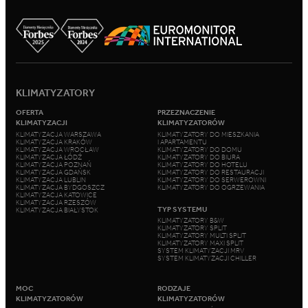
KLIMATYZATORY
OFERTA
PRZEZNACZENIE
KLIMATYZACJI
KLIMATYZATORÓW
KLIMATYZACJA WARSZAWA
KLIMATYZATORY DO MIESZKANIA
KLIMATYZACJA KRAKÓW
I APARTAMENTU
KLIMATYZACJA WROCŁAW
KLIMATYZATORY DO DOMU
KLIMATYZACJA ŁÓDŹ
KLIMATYZATORY DO BIURA
KLIMATYZACJA POZNAŃ
KLIMATYZATORY DO HOTELU
KLIMATYZACJA GDAŃSK
KLIMATYZATORY DO RESTAURACJI
KLIMATYZACJA LUBLIN
KLIMATYZATORY DO SERWEROWNI
KLIMATYZACJA BYDGOSZCZ
KLIMATYZATORY DO OGRZEWANIA
KLIMATYZACJA KATOWICE
KLIMATYZACJA RZESZÓW
TYP SYSTEMU
KLIMATYZACJA BIAŁYSTOK
KLIMATYZATORY B&W
KLIMATYZATORY SPLIT
KLIMATYZATORY MULTI SPLIT
KLIMATYZATORY MAXI SPLIT
SYSTEM KLIMATYZACJI MRV
SYSTEM KLIMATYZACJI CHILLER
MOC
RODZAJE
KLIMATYZATORÓW
KLIMATYZATORÓW