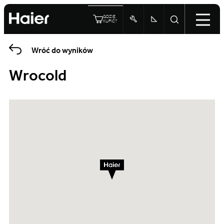
GDZIE
KUPIĆ?
Wróć do wyników
Wrocold