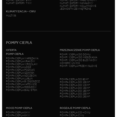
KLIMATYZATORY 6 KW
KLIMATYZATORY KASETONOWY
KLIMATYZATORY 7 KW
KLIMATYZATORY KANAŁOWY
KLIMATYZATORY KOLUMNOWE
JEDNOSTKI ZEWNĘTRZNE
KLIMATYZACJA – CWU
MULTI 3S
POMPY CIEPŁA
OFERTA
PRZEZNACZENIE POMP CIEPŁA
POMP CIEPŁA
POMPY CIEPŁA DO DOMU
POMPY CIEPŁA DO MIESZKANIA
POMPA CIEPŁA WARSZAWA
POMPY CIEPŁA DO BUDYNKÓW
POMPA CIEPŁA KRAKÓW
KOMERCYJNYCH
POMPA CIEPŁA WROCŁAW
POMPY CIEPŁA PRZEMYSŁOWE
POMPA CIEPŁA ŁÓDŹ
POMPA CIEPŁA POZNAŃ
POMPA CIEPŁA GDAŃSK
POMPA CIEPŁA SZCZECIN
POMPA CIEPŁA LUBLIN
POMPA CIEPŁA DO 80 M²
POMPA CIEPŁA BYDGOSZCZ
POMPA CIEPŁA DO 100 M²
POMPA CIEPŁA KATOWICE
POMPA CIEPŁA DO 120 M²
POMPA CIEPŁA RZESZÓW
POMPA CIEPŁA DO 150 M²
POMPA CIEPŁA BIAŁYSTOK
POMPA CIEPŁA DO 180 M²
POMPA CIEPŁA DO 200 M²
POMPA CIEPŁA DO 250 M²
MOCE POMP CIEPŁA
RODZAJE POMP CIEPŁA
POMPA CIEPŁA 5 KW
POMPA CIEPŁA CO + CWU
POMPA CIEPŁA 6 KW
POMPA CIEPŁA CWU