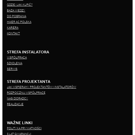
GDZIE I JAK KUPIĆ?
BAZA WIEDZY
DO POBRANIA
HAIER AC POLSKA
KARIERA
KONTAKT
STREFA INSTALATORA
WSPÓŁPRACA
SZKOLENIA
SERWIS
STREFA PROJEKTANTA
JAK WSPIERAMY PROJEKTANTÓW I INSTALATORÓW
ROZPOCZNIJ WSPÓŁPRACĘ
NASI DORADCY
REALIZACJE
WAŻNE LINKI
POLITYKA PRYWATNOŚCI
5 LAT GWARANCJI