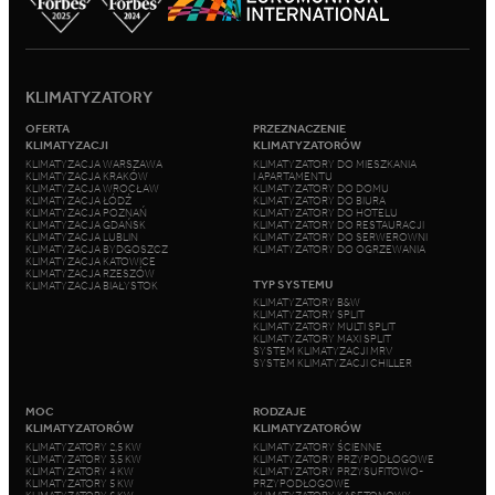
KLIMATYZATORY
OFERTA
PRZEZNACZENIE
KLIMATYZACJI
KLIMATYZATORÓW
KLIMATYZACJA WARSZAWA
KLIMATYZATORY DO MIESZKANIA
KLIMATYZACJA KRAKÓW
I APARTAMENTU
KLIMATYZACJA WROCŁAW
KLIMATYZATORY DO DOMU
KLIMATYZACJA ŁÓDŹ
KLIMATYZATORY DO BIURA
KLIMATYZACJA POZNAŃ
KLIMATYZATORY DO HOTELU
KLIMATYZACJA GDAŃSK
KLIMATYZATORY DO RESTAURACJI
KLIMATYZACJA LUBLIN
KLIMATYZATORY DO SERWEROWNI
KLIMATYZACJA BYDGOSZCZ
KLIMATYZATORY DO OGRZEWANIA
KLIMATYZACJA KATOWICE
KLIMATYZACJA RZESZÓW
TYP SYSTEMU
KLIMATYZACJA BIAŁYSTOK
KLIMATYZATORY B&W
KLIMATYZATORY SPLIT
KLIMATYZATORY MULTI SPLIT
KLIMATYZATORY MAXI SPLIT
SYSTEM KLIMATYZACJI MRV
SYSTEM KLIMATYZACJI CHILLER
MOC
RODZAJE
KLIMATYZATORÓW
KLIMATYZATORÓW
KLIMATYZATORY 2,5 KW
KLIMATYZATORY ŚCIENNE
KLIMATYZATORY 3,5 KW
KLIMATYZATORY PRZYPODŁOGOWE
KLIMATYZATORY 4 KW
KLIMATYZATORY PRZYSUFITOWO-
KLIMATYZATORY 5 KW
PRZYPODŁOGOWE