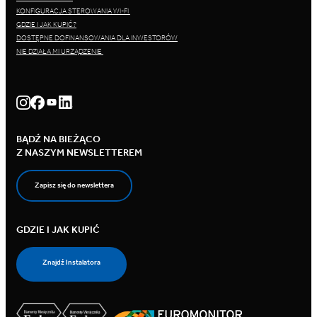
KONFIGURACJA STEROWANIA WI-FI
GDZIE I JAK KUPIĆ?
DOSTĘPNE DOFINANSOWANIA DLA INWESTORÓW
NIE DZIAŁA MI URZĄDZENIE
BĄDŹ NA BIEŻĄCO
Z NASZYM NEWSLETTEREM
Zapisz się do newslettera
GDZIE I JAK KUPIĆ
Znajdź Instalatora