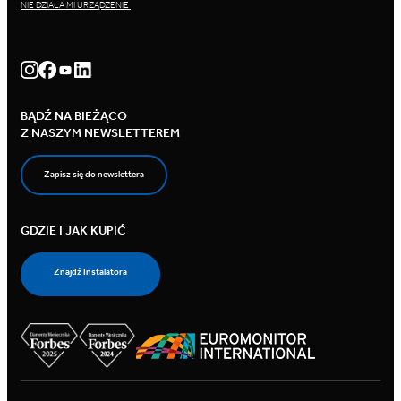
NIE DZIAŁA MI URZĄDZENIE
BĄDŹ NA BIEŻĄCO
Z NASZYM NEWSLETTEREM
Zapisz się do newslettera
GDZIE I JAK KUPIĆ
Znajdź Instalatora