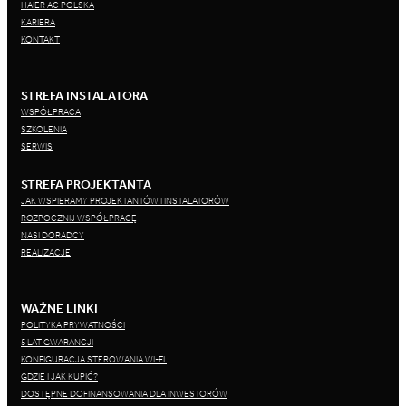
HAIER AC POLSKA
KARIERA
KONTAKT
STREFA INSTALATORA
WSPÓŁPRACA
SZKOLENIA
SERWIS
STREFA PROJEKTANTA
JAK WSPIERAMY PROJEKTANTÓW I INSTALATORÓW
ROZPOCZNIJ WSPÓŁPRACĘ
NASI DORADCY
REALIZACJE
WAŻNE LINKI
POLITYKA PRYWATNOŚCI
5 LAT GWARANCJI
KONFIGURACJA STEROWANIA WI-FI
GDZIE I JAK KUPIĆ?
DOSTĘPNE DOFINANSOWANIA DLA INWESTORÓW