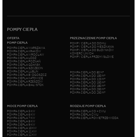
POMPY CIEPŁA
OFERTA
PRZEZNACZENIE POMP CIEPŁA
POMP CIEPŁA
POMPY CIEPŁA DO DOMU
POMPY CIEPŁA DO MIESZKANIA
POMPA CIEPŁA WARSZAWA
POMPY CIEPŁA DO BUDYNKÓW
POMPA CIEPŁA KRAKÓW
KOMERCYJNYCH
POMPA CIEPŁA WROCŁAW
POMPY CIEPŁA PRZEMYSŁOWE
POMPA CIEPŁA ŁÓDŹ
POMPA CIEPŁA POZNAŃ
POMPA CIEPŁA GDAŃSK
POMPA CIEPŁA SZCZECIN
POMPA CIEPŁA LUBLIN
POMPA CIEPŁA DO 80 M²
POMPA CIEPŁA BYDGOSZCZ
POMPA CIEPŁA DO 100 M²
POMPA CIEPŁA KATOWICE
POMPA CIEPŁA DO 120 M²
POMPA CIEPŁA RZESZÓW
POMPA CIEPŁA DO 150 M²
POMPA CIEPŁA BIAŁYSTOK
POMPA CIEPŁA DO 180 M²
POMPA CIEPŁA DO 200 M²
POMPA CIEPŁA DO 250 M²
MOCE POMP CIEPŁA
RODZAJE POMP CIEPŁA
POMPA CIEPŁA 5 KW
POMPA CIEPŁA CO + CWU
POMPA CIEPŁA 6 KW
POMPA CIEPŁA CWU
POMPA CIEPŁA 7 KW
POMPA CIEPŁA POWIETRZE-WODA
POMPA CIEPŁA 8 KW
POMPA CIEPŁA 9 KW
POMPA CIEPŁA 10 KW
POMPA CIEPŁA 11 KW
POMPA CIEPŁA 12 KW