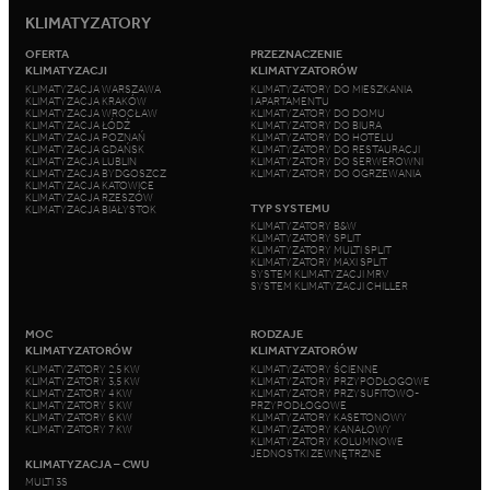
KLIMATYZATORY
OFERTA
PRZEZNACZENIE
KLIMATYZACJI
KLIMATYZATORÓW
KLIMATYZACJA WARSZAWA
KLIMATYZATORY DO MIESZKANIA
KLIMATYZACJA KRAKÓW
I APARTAMENTU
KLIMATYZACJA WROCŁAW
KLIMATYZATORY DO DOMU
KLIMATYZACJA ŁÓDŹ
KLIMATYZATORY DO BIURA
KLIMATYZACJA POZNAŃ
KLIMATYZATORY DO HOTELU
KLIMATYZACJA GDAŃSK
KLIMATYZATORY DO RESTAURACJI
KLIMATYZACJA LUBLIN
KLIMATYZATORY DO SERWEROWNI
KLIMATYZACJA BYDGOSZCZ
KLIMATYZATORY DO OGRZEWANIA
KLIMATYZACJA KATOWICE
KLIMATYZACJA RZESZÓW
TYP SYSTEMU
KLIMATYZACJA BIAŁYSTOK
KLIMATYZATORY B&W
KLIMATYZATORY SPLIT
KLIMATYZATORY MULTI SPLIT
KLIMATYZATORY MAXI SPLIT
SYSTEM KLIMATYZACJI MRV
SYSTEM KLIMATYZACJI CHILLER
MOC
RODZAJE
KLIMATYZATORÓW
KLIMATYZATORÓW
KLIMATYZATORY 2,5 KW
KLIMATYZATORY ŚCIENNE
KLIMATYZATORY 3,5 KW
KLIMATYZATORY PRZYPODŁOGOWE
KLIMATYZATORY 4 KW
KLIMATYZATORY PRZYSUFITOWO-
KLIMATYZATORY 5 KW
PRZYPODŁOGOWE
KLIMATYZATORY 6 KW
KLIMATYZATORY KASETONOWY
KLIMATYZATORY 7 KW
KLIMATYZATORY KANAŁOWY
KLIMATYZATORY KOLUMNOWE
JEDNOSTKI ZEWNĘTRZNE
KLIMATYZACJA – CWU
MULTI 3S