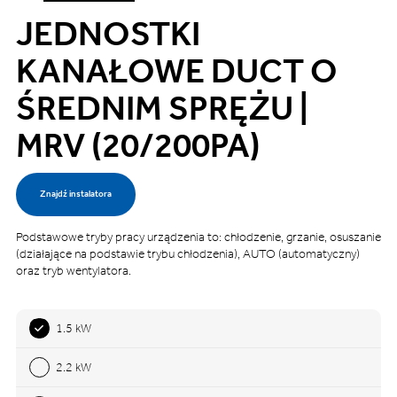
JEDNOSTKI
KANAŁOWE DUCT O
ŚREDNIM SPRĘŻU |
MRV (20/200PA)
Znajdź instalatora
Podstawowe tryby pracy urządzenia to: chłodzenie, grzanie, osuszanie
(działające na podstawie trybu chłodzenia), AUTO (automatyczny)
oraz tryb wentylatora.
1.5 kW
2.2 kW