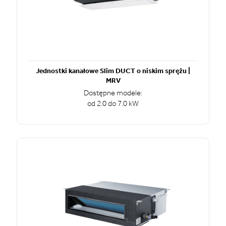
Jednostki kanałowe Slim DUCT o niskim sprężu |
MRV
Dostępne modele:
od 2.0 do 7.0 kW