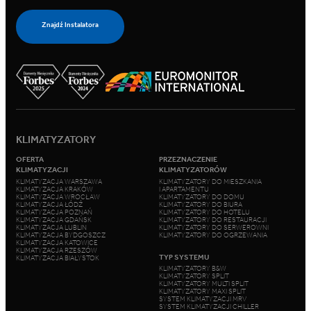
Znajdź Instalatora
KLIMATYZATORY
OFERTA
PRZEZNACZENIE
KLIMATYZACJI
KLIMATYZATORÓW
KLIMATYZACJA WARSZAWA
KLIMATYZATORY DO MIESZKANIA
KLIMATYZACJA KRAKÓW
I APARTAMENTU
KLIMATYZACJA WROCŁAW
KLIMATYZATORY DO DOMU
KLIMATYZACJA ŁÓDŹ
KLIMATYZATORY DO BIURA
KLIMATYZACJA POZNAŃ
KLIMATYZATORY DO HOTELU
KLIMATYZACJA GDAŃSK
KLIMATYZATORY DO RESTAURACJI
KLIMATYZACJA LUBLIN
KLIMATYZATORY DO SERWEROWNI
KLIMATYZACJA BYDGOSZCZ
KLIMATYZATORY DO OGRZEWANIA
KLIMATYZACJA KATOWICE
KLIMATYZACJA RZESZÓW
TYP SYSTEMU
KLIMATYZACJA BIAŁYSTOK
KLIMATYZATORY B&W
KLIMATYZATORY SPLIT
KLIMATYZATORY MULTI SPLIT
KLIMATYZATORY MAXI SPLIT
SYSTEM KLIMATYZACJI MRV
SYSTEM KLIMATYZACJI CHILLER