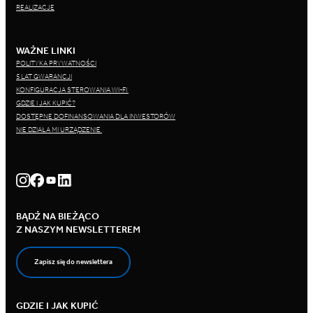
REALIZACJE
WAŻNE LINKI
POLITYKA PRYWATNOŚCI
5 LAT GWARANCJI
KONFIGURACJA STEROWANIA WI-FI
GDZIE I JAK KUPIĆ?
DOSTĘPNE DOFINANSOWANIA DLA INWESTORÓW
NIE DZIAŁA MI URZĄDZENIE
BĄDŹ NA BIEŻĄCO
Z NASZYM NEWSLETTEREM
Zapisz się do newslettera
GDZIE I JAK KUPIĆ