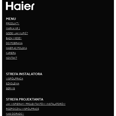
MENU
PRODUKTY
MARKA NR 1
GDZIE I JAK KUPIĆ?
BAZA WIEDZY
DO POBRANIA
HAIER AC POLSKA
KARIERA
KONTAKT
STREFA INSTALATORA
WSPÓŁPRACA
SZKOLENIA
SERWIS
STREFA PROJEKTANTA
JAK WSPIERAMY PROJEKTANTÓW I INSTALATORÓW
ROZPOCZNIJ WSPÓŁPRACĘ
NASI DORADCY