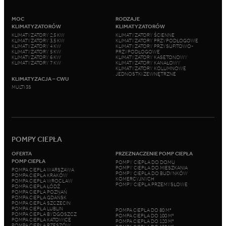
MOC
RODZAJE
KLIMATYZATORÓW
KLIMATYZATORÓW
KLIMATYZATORY 2,5 KW
KLIMATYZATORY ŚCIENNE
KLIMATYZATORY 3,5 KW
KLIMATYZATORY PRZYPODŁOGOWE
KLIMATYZATORY 4 KW
KLIMATYZATORY PRZYSUFITOWO-
KLIMATYZATORY 5 KW
PRZYPODŁOGOWE
KLIMATYZATORY 6 KW
KLIMATYZATORY KASETONOWY
KLIMATYZATORY 7 KW
KLIMATYZATORY KANAŁOWY
KLIMATYZATORY KOLUMNOWE
JEDNOSTKI ZEWNĘTRZNE
KLIMATYZACJA – CWU
MULTI 3S
POMPY CIEPŁA
OFERTA
PRZEZNACZENIE POMP CIEPŁA
POMP CIEPŁA
POMPY CIEPŁA DO DOMU
POMPY CIEPŁA DO MIESZKANIA
POMPA CIEPŁA WARSZAWA
POMPY CIEPŁA DO BUDYNKÓW
POMPA CIEPŁA KRAKÓW
KOMERCYJNYCH
POMPA CIEPŁA WROCŁAW
POMPY CIEPŁA PRZEMYSŁOWE
POMPA CIEPŁA ŁÓDŹ
POMPA CIEPŁA POZNAŃ
POMPA CIEPŁA GDAŃSK
POMPA CIEPŁA SZCZECIN
POMPA CIEPŁA LUBLIN
POMPA CIEPŁA DO 80 M²
POMPA CIEPŁA BYDGOSZCZ
POMPA CIEPŁA DO 100 M²
POMPA CIEPŁA KATOWICE
POMPA CIEPŁA DO 120 M²
POMPA CIEPŁA RZESZÓW