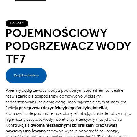
NOWOŚĆ
POJEMNOŚCIOWY
PODGRZEWACZ WODY
TF7
Znajdź instalatora
Pojemny podgrzewacz wody z podwójnym zbiornikiem to idealne
rozwiązanie dla gospodarstw domowych o większym
zapotrzebowaniu na ciepłą wodę. Jego najważniejszym atutem jest
funkcja
przegrzewu dezynfekcyjnego (antylegionella)
,
która cyklicznie podnosi temperaturę, eliminując bakterie i utrzymując
higieniczną czystość wody, nawet przy intensywnym użytkowaniu.
Konstrukcja z
dwoma niezależnymi zbiornikami
oraz
trwałą
powłoką emaliowaną
zapewnia wysoką odporność na korozję,
czystość wewnętrzną i długotrwałą niezawodność. Taki układ sprzyja