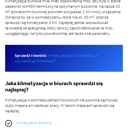
Klimatyzacja biurowa musi mieć odpowiednią moc, aby była w stanie
zapewnić komfort termiczny na optymalnym poziomie. Na każde 10
m² powierzchni biurowej powinien przypadać 1 kW mocy urządzenia.
Oznacza to, że w pomieszczeniu, które ma ok. 50 m², dobrze
sprawdzi się klimatyzator 5 kW. Najlepiej jednak skonsultować
tę kwestię ze specjalistą, który obliczy zapotrzebowanie na moc,
uwzględniając nie tylko powierzchnię, ale także inne parametry.
Sprawdź również:
Klimatyzacja w przedpokoju –
czy warto ją montować?
Jaka klimatyzacja w biurach sprawdzi się
najlepiej?
Klimatyzacja w pomieszczeniach biurowych nie powinna zajmować
dużo miejsca ani zakłócać pracy. W takich miejscach sprawdzi się
najlepiej:
klimatyzator ścienny
,