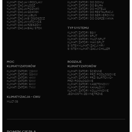
KLIMATYZACJA WROCŁAW
KLIMATYZATORY DO DOMU
KLIMATYZACJA ŁÓDŹ
KLIMATYZATORY DO BIURA
KLIMATYZACJA POZNAŃ
KLIMATYZATORY DO HOTELU
KLIMATYZACJA GDAŃSK
KLIMATYZATORY DO RESTAURACJI
KLIMATYZACJA LUBLIN
KLIMATYZATORY DO SERWEROWNI
KLIMATYZACJA BYDGOSZCZ
KLIMATYZATORY DO OGRZEWANIA
KLIMATYZACJA KATOWICE
KLIMATYZACJA RZESZÓW
TYP SYSTEMU
KLIMATYZACJA BIAŁYSTOK
KLIMATYZATORY B&W
KLIMATYZATORY SPLIT
KLIMATYZATORY MULTI SPLIT
KLIMATYZATORY MAXI SPLIT
SYSTEM KLIMATYZACJI MRV
SYSTEM KLIMATYZACJI CHILLER
MOC
RODZAJE
KLIMATYZATORÓW
KLIMATYZATORÓW
KLIMATYZATORY 2,5 KW
KLIMATYZATORY ŚCIENNE
KLIMATYZATORY 3,5 KW
KLIMATYZATORY PRZYPODŁOGOWE
KLIMATYZATORY 4 KW
KLIMATYZATORY PRZYSUFITOWO-
KLIMATYZATORY 5 KW
PRZYPODŁOGOWE
KLIMATYZATORY 6 KW
KLIMATYZATORY KASETONOWY
KLIMATYZATORY 7 KW
KLIMATYZATORY KANAŁOWY
KLIMATYZATORY KOLUMNOWE
JEDNOSTKI ZEWNĘTRZNE
KLIMATYZACJA – CWU
MULTI 3S