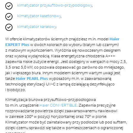
klimatyzator przysufitowo-przypodłogowy
,
klimatyzator kasetonowy
,
klimatyzator kanałowy
.
W ofercie klimatyzatorów ściennych znajdziesz m.in. model
Haier
EXPERT Plus
w dwóch kolorach do wyboru (białym lub czarnym)
z matowym wykończeniem. Wyróżnia się nowoczesnym designem
oraz wysoką wydajnością. Klasa energetyczna chłodzenia A+++
zapewnia niskie zużycie energii. Jest dostępny w wersjach o mocy 2,5,
3,5 oraz 5,0 kW, co pozwala dopasować go zarówno do mniejszego,
jak i większego biura. Innym modelem ściennym wartym uwagi jest
także
Haier PEARL Plus
wyposażony m.in. w zaawansowaną
technologię sterylizacji UV-C z lampą działającą dezynfekująco
i biobójczo.
Klimatyzacja biurowa przysufitowo-przypodłogowa
to m.in. urządzenie
Haier CONVERTIBLE
. Zapewnia precyzyjne
rozprowadzanie powietrza dzięki zaawansowanemu nawiewowi
w zakresie 100° w pozycji horyzontalnej oraz 70° w pionie.
Klimatyzator może być zainstalowany przy podłodze lub pod sufitem,
dzięki czemu sprawdzi się także w pomieszczeniach o ograniczonej