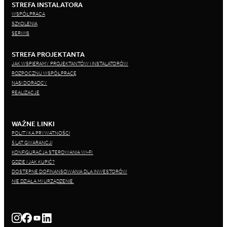
STREFA INSTALATORA
WSPÓŁPRACA
SZKOLENIA
SERWIS
STREFA PROJEKTANTA
JAK WSPIERAMY PROJEKTANTÓW I INSTALATORÓW
ROZPOCZNIJ WSPÓŁPRACĘ
NASI DORADCY
REALIZACJE
WAŻNE LINKI
POLITYKA PRYWATNOŚCI
5 LAT GWARANCJI
KONFIGURACJA STEROWANIA WI-FI
GDZIE I JAK KUPIĆ?
DOSTĘPNE DOFINANSOWANIA DLA INWESTORÓW
NIE DZIAŁA MI URZĄDZENIE