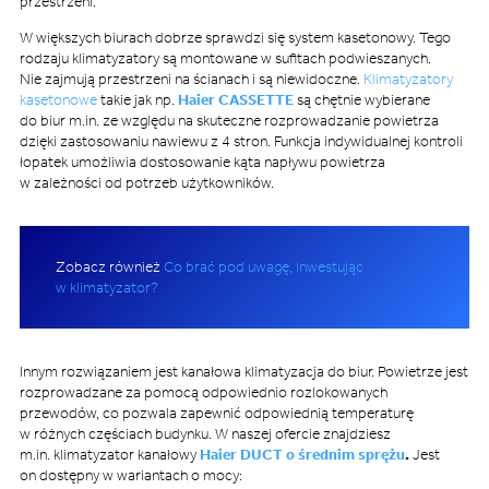
przestrzeni.
W większych biurach dobrze sprawdzi się system kasetonowy. Tego
rodzaju klimatyzatory są montowane w sufitach podwieszanych.
Nie zajmują przestrzeni na ścianach i są niewidoczne.
Klimatyzatory
kasetonowe
takie jak np.
Haier CASSETTE
są chętnie wybierane
do biur m.in. ze względu na skuteczne rozprowadzanie powietrza
dzięki zastosowaniu nawiewu z 4 stron. Funkcja indywidualnej kontroli
łopatek umożliwia dostosowanie kąta napływu powietrza
w zależności od potrzeb użytkowników.
Zobacz również
Co brać pod uwagę, inwestując
w klimatyzator?
Innym rozwiązaniem jest kanałowa klimatyzacja do biur. Powietrze jest
rozprowadzane za pomocą odpowiednio rozlokowanych
przewodów, co pozwala zapewnić odpowiednią temperaturę
w różnych częściach budynku. W naszej ofercie znajdziesz
m.in. klimatyzator kanałowy
Haier DUCT o średnim sprężu
.
Jest
on dostępny w wariantach o mocy: