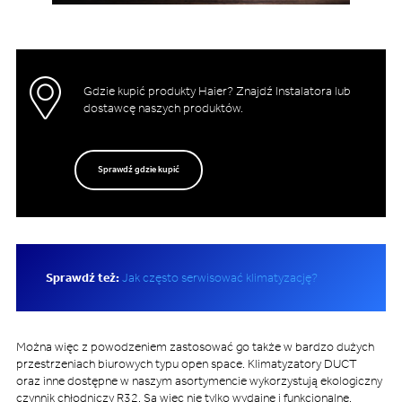
Gdzie kupić produkty Haier? Znajdź Instalatora lub
dostawcę naszych produktów.
Sprawdź gdzie kupić
Sprawdź też:
Jak często serwisować klimatyzację?
Można więc z powodzeniem zastosować go także w bardzo dużych
przestrzeniach biurowych typu open space. Klimatyzatory DUCT
oraz inne dostępne w naszym asortymencie wykorzystują ekologiczny
czynnik chłodniczy R32. Są więc nie tylko wydajne i funkcjonalne,