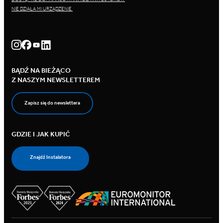
NIE DZIAŁA MI URZĄDZENIE
BĄDŹ NA BIEŻĄCO
Z NASZYM NEWSLETTEREM
Zapisz się do newslettera
GDZIE I JAK KUPIĆ
Znajdź Instalatora