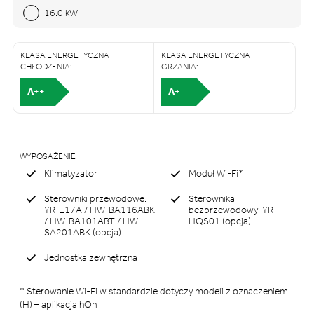
16.0 kW
KLASA ENERGETYCZNA
KLASA ENERGETYCZNA
CHŁODZENIA:
GRZANIA:
A++
A+
WYPOSAŻENIE
Klimatyzator
Moduł Wi-Fi*
Sterowniki przewodowe:
Sterownika
YR-E17A / HW-BA116ABK
bezprzewodowy: YR-
/ HW-BA101ABT / HW-
HQS01 (opcja)
SA201ABK (opcja)
Jednostka zewnętrzna
* Sterowanie Wi-Fi w standardzie dotyczy modeli z oznaczeniem
(H) – aplikacja hOn