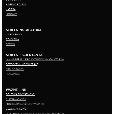
HAIER AC POLSKA
KARIERA
KONTAKT
STREFA INSTALATORA
WSPÓŁPRACA
SZKOLENIA
SERWIS
STREFA PROJEKTANTA
JAK WSPIERAMY PROJEKTANTÓW I INSTALATORÓW
ROZPOCZNIJ WSPÓŁPRACĘ
NASI DORADCY
REALIZACJE
WAŻNE LINKI
POLITYKA PRYWATNOŚCI
5 LAT GWARANCJI
KONFIGURACJA STEROWANIA WI-FI
GDZIE I JAK KUPIĆ?
DOSTĘPNE DOFINANSOWANIA DLA INWESTORÓW