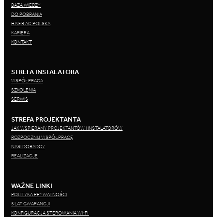
BAZA WIEDZY
DO POBRANIA
HAIER AC POLSKA
KARIERA
KONTAKT
STREFA INSTALATORA
WSPÓŁPRACA
SZKOLENIA
SERWIS
STREFA PROJEKTANTA
JAK WSPIERAMY PROJEKTANTÓW I INSTALATORÓW
ROZPOCZNIJ WSPÓŁPRACĘ
NASI DORADCY
REALIZACJE
WAŻNE LINKI
POLITYKA PRYWATNOŚCI
5 LAT GWARANCJI
KONFIGURACJA STEROWANIA WI-FI