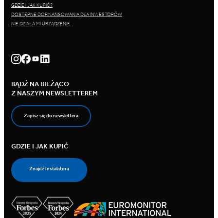
GDZIE I JAK KUPIĆ?
DOSTĘPNE DOFINANSOWANIA DLA INWESTORÓW
NIE DZIAŁA MI URZĄDZENIE
BĄDŹ NA BIEŻĄCO
Z NASZYM NEWSLETTEREM
Zapisz się do newslettera
GDZIE I JAK KUPIĆ
Znajdź Instalatora