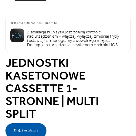
KOMPATYBILNA Z APLIKACJĄ
Z aplikacją hOn zyskujesz zdalną kontrolę
nad urządzeniem – włączaj, wyłączaj, zmieniaj tryby
i ustawiaj harmonogramy z dowolnego miejsca.
Dostępna na urządzenia z systemem Android i iOS.
JEDNOSTKI
KASETONOWE
CASSETTE 1-
STRONNE | MULTI
SPLIT
Znajdź instalatora