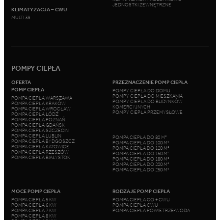
JEDNOSTKI ZEWNĘTRZNE
KLIMATYZACJA – CWU
MULTI 3S
POMPY CIEPŁA
OFERTA
PRZEZNACZENIE POMP CIEPŁA
POMP CIEPŁA
POMPY CIEPŁA DO DOMU
POMPY CIEPŁA DO MIESZKANIA
POMPA CIEPŁA WARSZAWA
POMPY CIEPŁA DO BUDYNKÓW
POMPA CIEPŁA KRAKÓW
KOMERCYJNYCH
POMPA CIEPŁA WROCŁAW
POMPY CIEPŁA PRZEMYSŁOWE
POMPA CIEPŁA ŁÓDŹ
POMPA CIEPŁA POZNAŃ
POMPA CIEPŁA GDAŃSK
POMPA CIEPŁA SZCZECIN
POMPA CIEPŁA LUBLIN
POMPA CIEPŁA DO 80 M²
POMPA CIEPŁA BYDGOSZCZ
POMPA CIEPŁA DO 100 M²
POMPA CIEPŁA KATOWICE
POMPA CIEPŁA DO 120 M²
POMPA CIEPŁA RZESZÓW
POMPA CIEPŁA DO 150 M²
POMPA CIEPŁA BIAŁYSTOK
POMPA CIEPŁA DO 180 M²
POMPA CIEPŁA DO 200 M²
POMPA CIEPŁA DO 250 M²
MOCE POMP CIEPŁA
RODZAJE POMP CIEPŁA
POMPA CIEPŁA 5 KW
POMPA CIEPŁA CO + CWU
POMPA CIEPŁA 6 KW
POMPA CIEPŁA CWU
POMPA CIEPŁA 7 KW
POMPA CIEPŁA POWIETRZE-WODA
POMPA CIEPŁA 8 KW