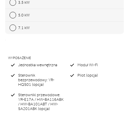
3.5 kW
5.0 kW
7.1 kW
WYPOSAŻENIE
Jednostka wewnętrzna
Moduł Wi-Fi
Sterownik
Pilot (opcja)
bezprzewodowy: YR-
HQS01 (opcja)
Sterowniki przewodowe:
YR-E17A / HW-BA116ABK
/ HW-BA101ABT / HW-
SA201ABK (opcja)