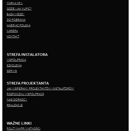
MARKA NR 1
GDZIE I JAK KUPIĆ?
BAZA WIEDZY
DO POBRANIA
HAIER AC POLSKA
KARIERA
KONTAKT
STREFA INSTALATORA
WSPÓŁPRACA
SZKOLENIA
SERWIS
STREFA PROJEKTANTA
JAK WSPIERAMY PROJEKTANTÓW I INSTALATORÓW
ROZPOCZNIJ WSPÓŁPRACĘ
NASI DORADCY
REALIZACJE
WAŻNE LINKI
POLITYKA PRYWATNOŚCI