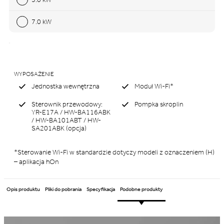
7.0 kW
WYPOSAŻENIE
Jednostka wewnętrzna
Moduł Wi-Fi*
Sterownik przewodowy:
Pompka skroplin
YR-E17A / HW-BA116ABK
/ HW-BA101ABT / HW-
SA201ABK (opcja)
*Sterowanie Wi-Fi w standardzie dotyczy modeli z oznaczeniem (H)
– aplikacja hOn
Opis produktu
Pliki do pobrania
Specyfikacja
Podobne produkty