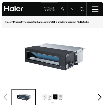
GDZIE
KUPIĆ?
Haier
>
Produkty
>
Jednostki kanałowe DUCT o średnim sprężu | Multi Split