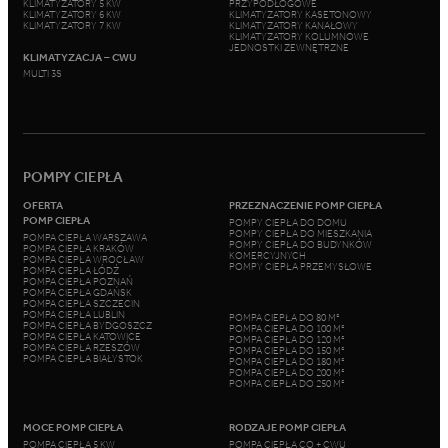
KLIMATYZATORY 5 KW
PRZYPODŁOGOWE
KLIMATYZATORY 6 KW
KLIMATYZATORY KASETONOWY
KLIMATYZATORY 7 KW
KLIMATYZATORY KANAŁOWY
KLIMATYZATORY KOLUMNOWE
JEDNOSTKI ZEWNĘTRZNE
KLIMATYZACJA – CWU
MULTI 3S
POMPY CIEPŁA
OFERTA
PRZEZNACZENIE POMP CIEPŁA
POMP CIEPŁA
POMPY CIEPŁA DO DOMU
POMPY CIEPŁA DO MIESZKANIA
POMPA CIEPŁA WARSZAWA
POMPY CIEPŁA DO BUDYNKÓW
POMPA CIEPŁA KRAKÓW
KOMERCYJNYCH
POMPA CIEPŁA WROCŁAW
POMPY CIEPŁA PRZEMYSŁOWE
POMPA CIEPŁA ŁÓDŹ
POMPA CIEPŁA POZNAŃ
POMPA CIEPŁA GDAŃSK
POMPA CIEPŁA SZCZECIN
POMPA CIEPŁA LUBLIN
POMPA CIEPŁA DO 80 M²
POMPA CIEPŁA BYDGOSZCZ
POMPA CIEPŁA DO 100 M²
POMPA CIEPŁA KATOWICE
POMPA CIEPŁA DO 120 M²
POMPA CIEPŁA RZESZÓW
POMPA CIEPŁA DO 150 M²
POMPA CIEPŁA BIAŁYSTOK
POMPA CIEPŁA DO 180 M²
POMPA CIEPŁA DO 200 M²
POMPA CIEPŁA DO 250 M²
MOCE POMP CIEPŁA
RODZAJE POMP CIEPŁA
POMPA CIEPŁA 5 KW
POMPA CIEPŁA CO + CWU