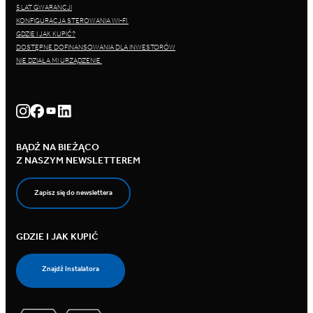
5 LAT GWARANCJI
KONFIGURACJA STEROWANIA WI-FI
GDZIE I JAK KUPIĆ?
DOSTĘPNE DOFINANSOWANIA DLA INWESTORÓW
NIE DZIAŁA MI URZĄDZENIE
BĄDŹ NA BIEŻĄCO
Z NASZYM NEWSLETTEREM
Zapisz się do newslettera
GDZIE I JAK KUPIĆ
Znajdź Instalatora