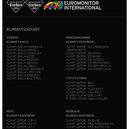
KLIMATYZATORY
OFERTA
PRZEZNACZENIE
KLIMATYZACJI
KLIMATYZATORÓW
KLIMATYZACJA WARSZAWA
KLIMATYZATORY DO MIESZKANIA
KLIMATYZACJA KRAKÓW
I APARTAMENTU
KLIMATYZACJA WROCŁAW
KLIMATYZATORY DO DOMU
KLIMATYZACJA ŁÓDŹ
KLIMATYZATORY DO BIURA
KLIMATYZACJA POZNAŃ
KLIMATYZATORY DO HOTELU
KLIMATYZACJA GDAŃSK
KLIMATYZATORY DO RESTAURACJI
KLIMATYZACJA LUBLIN
KLIMATYZATORY DO SERWEROWNI
KLIMATYZACJA BYDGOSZCZ
KLIMATYZATORY DO OGRZEWANIA
KLIMATYZACJA KATOWICE
KLIMATYZACJA RZESZÓW
TYP SYSTEMU
KLIMATYZACJA BIAŁYSTOK
KLIMATYZATORY B&W
KLIMATYZATORY SPLIT
KLIMATYZATORY MULTI SPLIT
KLIMATYZATORY MAXI SPLIT
SYSTEM KLIMATYZACJI MRV
SYSTEM KLIMATYZACJI CHILLER
MOC
RODZAJE
KLIMATYZATORÓW
KLIMATYZATORÓW
KLIMATYZATORY 2,5 KW
KLIMATYZATORY ŚCIENNE
KLIMATYZATORY 3,5 KW
KLIMATYZATORY PRZYPODŁOGOWE
KLIMATYZATORY 4 KW
KLIMATYZATORY PRZYSUFITOWO-