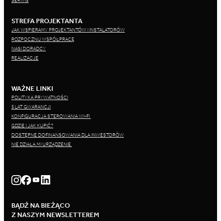
SERWIS
STREFA PROJEKTANTA
JAK WSPIERAMY PROJEKTANTÓW I INSTALATORÓW
ROZPOCZNIJ WSPÓŁPRACĘ
NASI DORADCY
REALIZACJE
WAŻNE LINKI
POLITYKA PRYWATNOŚCI
5 LAT GWARANCJI
KONFIGURACJA STEROWANIA WI-FI
GDZIE I JAK KUPIĆ?
DOSTĘPNE DOFINANSOWANIA DLA INWESTORÓW
NIE DZIAŁA MI URZĄDZENIE
BĄDŹ NA BIEŻĄCO
Z NASZYM NEWSLETTEREM