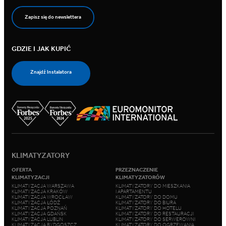
Zapisz się do newslettera
GDZIE I JAK KUPIĆ
Znajdź Instalatora
KLIMATYZATORY
OFERTA
PRZEZNACZENIE
KLIMATYZACJI
KLIMATYZATORÓW
KLIMATYZACJA WARSZAWA
KLIMATYZATORY DO MIESZKANIA
KLIMATYZACJA KRAKÓW
I APARTAMENTU
KLIMATYZACJA WROCŁAW
KLIMATYZATORY DO DOMU
KLIMATYZACJA ŁÓDŹ
KLIMATYZATORY DO BIURA
KLIMATYZACJA POZNAŃ
KLIMATYZATORY DO HOTELU
KLIMATYZACJA GDAŃSK
KLIMATYZATORY DO RESTAURACJI
KLIMATYZACJA LUBLIN
KLIMATYZATORY DO SERWEROWNI
KLIMATYZACJA BYDGOSZCZ
KLIMATYZATORY DO OGRZEWANIA