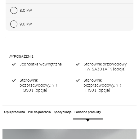
8.0 kW
9.0 kW
WYPOSAŻENIE
Jednostka wewnętrzna
Sterownik przewodowy:
HW-SA301AFK (opcja)
Sterownik
Sterownik
bezprzewodowy: YR-
bezprzewodowy: YR-
HQS01 (opcja)
HRS01 (opcja)
Opis produktu
Pliki do pobrania
Specyfikacja
Podobne produkty