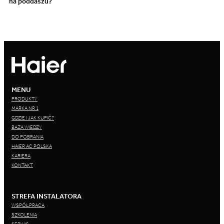
na poddaszu?
MENU
PRODUKTY
MARKA NR 1
GDZIE I JAK KUPIĆ?
BAZA WIEDZY
DO POBRANIA
HAIER AC POLSKA
KARIERA
KONTAKT
STREFA INSTALATORA
WSPÓŁPRACA
SZKOLENIA