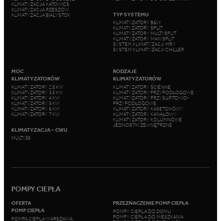
KLIMATYZACJA KATOWICE
KLIMATYZACJA RZESZÓW
TYP SYSTEMU
KLIMATYZACJA BIAŁYSTOK
KLIMATYZATORY B&W
KLIMATYZATORY SPLIT
KLIMATYZATORY MULTI SPLIT
KLIMATYZATORY MAXI SPLIT
SYSTEM KLIMATYZACJI MRV
SYSTEM KLIMATYZACJI CHILLER
MOC
RODZAJE
KLIMATYZATORÓW
KLIMATYZATORÓW
KLIMATYZATORY 2,5 KW
KLIMATYZATORY ŚCIENNE
KLIMATYZATORY 3,5 KW
KLIMATYZATORY PRZYPODŁOGOWE
KLIMATYZATORY 4 KW
KLIMATYZATORY PRZYSUFITOWO-
KLIMATYZATORY 5 KW
PRZYPODŁOGOWE
KLIMATYZATORY 6 KW
KLIMATYZATORY KASETONOWY
KLIMATYZATORY 7 KW
KLIMATYZATORY KANAŁOWY
KLIMATYZATORY KOLUMNOWE
JEDNOSTKI ZEWNĘTRZNE
KLIMATYZACJA – CWU
MULTI 3S
POMPY CIEPŁA
OFERTA
PRZEZNACZENIE POMP CIEPŁA
POMP CIEPŁA
POMPY CIEPŁA DO DOMU
POMPY CIEPŁA DO MIESZKANIA
POMPA CIEPŁA WARSZAWA