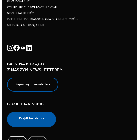
5 LAT GWARANCJI
KONFIGURACJA STEROWANIA WI-FI
GDZIE I JAK KUPIĆ?
DOSTĘPNE DOFINANSOWANIA DLA INWESTORÓW
NIE DZIAŁA MI URZĄDZENIE
BĄDŹ NA BIEŻĄCO
Z NASZYM NEWSLETTEREM
Zapisz się do newslettera
GDZIE I JAK KUPIĆ
Znajdź Instalatora