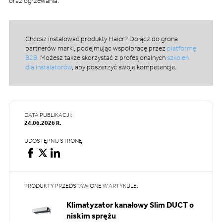
oraz ogrzewania.
Chcesz instalować produkty Haier? Dołącz do grona
partnerów marki, podejmując współpracę przez
platformę
B2B
. Możesz także skorzystać z profesjonalnych
szkoleń
dla instalatorów
, aby poszerzyć swoje kompetencje.
DATA PUBLIKACJI:
24.06.2026 R.
UDOSTĘPNIJ STRONĘ:
PRODUKTY PRZEDSTAWIONE W ARTYKULE:
Klimatyzator kanałowy Slim DUCT o
niskim sprężu