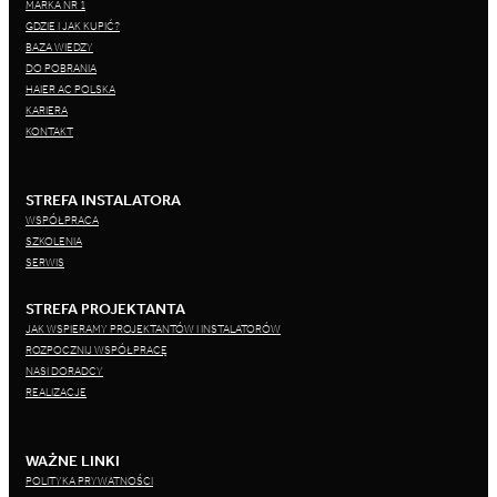
MARKA NR 1
GDZIE I JAK KUPIĆ?
BAZA WIEDZY
DO POBRANIA
HAIER AC POLSKA
KARIERA
KONTAKT
STREFA INSTALATORA
WSPÓŁPRACA
SZKOLENIA
SERWIS
STREFA PROJEKTANTA
JAK WSPIERAMY PROJEKTANTÓW I INSTALATORÓW
ROZPOCZNIJ WSPÓŁPRACĘ
NASI DORADCY
REALIZACJE
WAŻNE LINKI
POLITYKA PRYWATNOŚCI