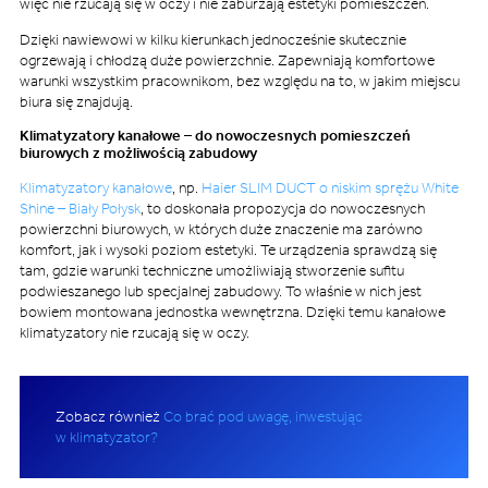
więc nie rzucają się w oczy i nie zaburzają estetyki pomieszczeń.
Dzięki nawiewowi w kilku kierunkach jednocześnie skutecznie
ogrzewają i chłodzą duże powierzchnie. Zapewniają komfortowe
warunki wszystkim pracownikom, bez względu na to, w jakim miejscu
biura się znajdują.
Klimatyzatory kanałowe – do nowoczesnych pomieszczeń
biurowych z możliwością zabudowy
Klimatyzatory kanałowe
, np.
Haier SLIM DUCT o niskim sprężu White
Shine – Biały Połysk
, to doskonała propozycja do nowoczesnych
powierzchni biurowych, w których duże znaczenie ma zarówno
komfort, jak i wysoki poziom estetyki. Te urządzenia sprawdzą się
tam, gdzie warunki techniczne umożliwiają stworzenie sufitu
podwieszanego lub specjalnej zabudowy. To właśnie w nich jest
bowiem montowana jednostka wewnętrzna. Dzięki temu kanałowe
klimatyzatory nie rzucają się w oczy.
Zobacz również
Co brać pod uwagę, inwestując
w klimatyzator?