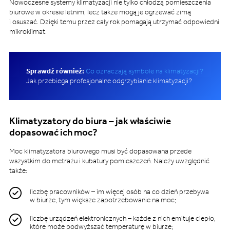
Nowoczesne systemy klimatyzacji nie tylko chłodzą pomieszczenia
biurowe w okresie letnim, lecz także mogą je ogrzewać zimą
i osuszać. Dzięki temu przez cały rok pomagają utrzymać odpowiedni
mikroklimat.
Sprawdź również:
Co oznaczają symbole na klimatyzacji?
Jak przebiega profesjonalne odgrzybianie klimatyzacji?
Klimatyzatory do biura – jak właściwie
dopasować ich moc?
Moc klimatyzatora biurowego musi być dopasowana przede
wszystkim do metrażu i kubatury pomieszczeń. Należy uwzględnić
także:
liczbę pracowników – im więcej osób na co dzień przebywa
w biurze, tym większe zapotrzebowanie na moc;
liczbę urządzeń elektronicznych – każde z nich emituje ciepło,
które może podwyższać temperaturę w biurze;