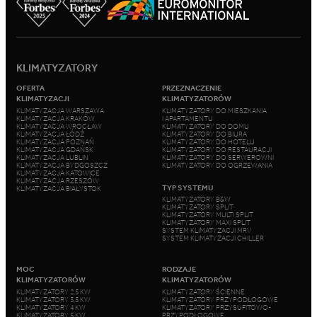
KLIMATYZATORY
OFERTA
PRZEZNACZENIE
KLIMATYZACJI
KLIMATYZATORÓW
KLIMATYZACJA WARSZAWA
KLIMATYZATORY DO MIESZKANIA
KLIMATYZACJA KRAKÓW
I APARTAMENTU
KLIMATYZACJA WROCŁAW
KLIMATYZATORY DO DOMU
KLIMATYZACJA ŁÓDŹ
KLIMATYZATORY DO BIURA
KLIMATYZACJA POZNAŃ
KLIMATYZATORY DO HOTELU
KLIMATYZACJA GDAŃSK
KLIMATYZATORY DO RESTAURACJI
KLIMATYZACJA LUBLIN
KLIMATYZATORY DO SERWEROWNI
KLIMATYZACJA BYDGOSZCZ
KLIMATYZATORY DO OGRZEWANIA
KLIMATYZACJA KATOWICE
KLIMATYZACJA RZESZÓW
TYP SYSTEMU
KLIMATYZACJA BIAŁYSTOK
KLIMATYZATORY B&W
KLIMATYZATORY SPLIT
KLIMATYZATORY MULTI SPLIT
KLIMATYZATORY MAXI SPLIT
SYSTEM KLIMATYZACJI MRV
SYSTEM KLIMATYZACJI CHILLER
MOC
RODZAJE
KLIMATYZATORÓW
KLIMATYZATORÓW
KLIMATYZATORY 2,5 KW
KLIMATYZATORY ŚCIENNE
KLIMATYZATORY 3,5 KW
KLIMATYZATORY PRZYPODŁOGOWE
KLIMATYZATORY 4 KW
KLIMATYZATORY PRZYSUFITOWO-
KLIMATYZATORY 5 KW
PRZYPODŁOGOWE