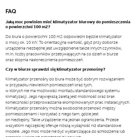
FAQ
Jaką moc powinien mieć klimatyzator biurowy do pomieszczenia
o powierzchni 100 m2?
Do biura o powierzchni 100 m2 odpowiedni będzie klimatyzator
o mocy ok. 10 kW. To orientacyjna wartość, gdyż przy doborze
urządzenia niezbędne jest uwzględnienie także innych czynników,
m.in. liczby pracowników przebywających na co dzień w biurze
oraz stopnia nasłonecznienia pomieszczeń.
Czy w biurze sprawdzi się klimatyzator przenośny?
Klimatyzator przenośny do biura może być dobrym rozwiązaniem
w przypadku niewielkich pomieszczeń oraz tych,
w których nie ma możliwości montażu standardowego systemu
klimatyzacji. Jego największą zaletą jest mobilność oraz brak
konieczności przeprowadzania skomplikowanych prac instalacyjnych.
Klimatyzator przenośny można swobodnie przenosić między
pomieszczeniami i korzystać z niego tam, gdzie jest
on niezbędny. Takie urządzenie ma jednak ograniczenia. Przede
wszystkim najczęściej oferuje niższą wydajność niż standardowe
modele. Jego moc może nie być wystarczająca do schłodzenia lub