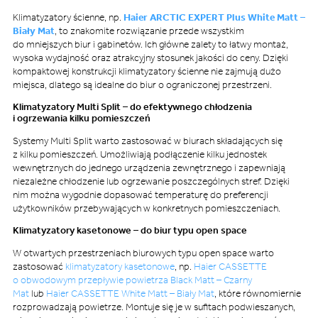
Klimatyzatory ścienne, np.
Haier ARCTIC EXPERT Plus White Matt –
Biały Mat
, to znakomite rozwiązanie przede wszystkim
do mniejszych biur i gabinetów. Ich główne zalety to łatwy montaż,
wysoka wydajność oraz atrakcyjny stosunek jakości do ceny. Dzięki
kompaktowej konstrukcji klimatyzatory ścienne nie zajmują dużo
miejsca, dlatego są idealne do biur o ograniczonej przestrzeni.
Klimatyzatory Multi Split – do efektywnego chłodzenia
i ogrzewania kilku pomieszczeń
Systemy Multi Split warto zastosować w biurach składających się
z kilku pomieszczeń. Umożliwiają podłączenie kilku jednostek
wewnętrznych do jednego urządzenia zewnętrznego i zapewniają
niezależne chłodzenie lub ogrzewanie poszczególnych stref. Dzięki
nim można wygodnie dopasować temperaturę do preferencji
użytkowników przebywających w konkretnych pomieszczeniach.
Klimatyzatory kasetonowe – do biur typu open space
W otwartych przestrzeniach biurowych typu open space warto
zastosować
klimatyzatory kasetonowe
, np.
Haier CASSETTE
o obwodowym przepływie powietrza Black Matt – Czarny
Mat
lub
Haier CASSETTE White Matt – Biały Mat
, które równomiernie
rozprowadzają powietrze. Montuje się je w sufitach podwieszanych,