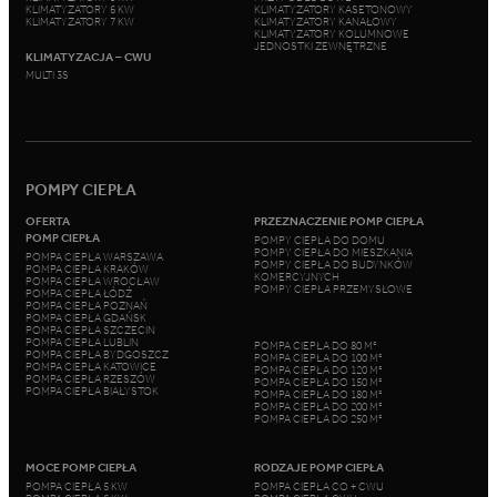
KLIMATYZATORY 6 KW
KLIMATYZATORY KASETONOWY
KLIMATYZATORY 7 KW
KLIMATYZATORY KANAŁOWY
KLIMATYZATORY KOLUMNOWE
JEDNOSTKI ZEWNĘTRZNE
KLIMATYZACJA – CWU
MULTI 3S
POMPY CIEPŁA
OFERTA
PRZEZNACZENIE POMP CIEPŁA
POMP CIEPŁA
POMPY CIEPŁA DO DOMU
POMPY CIEPŁA DO MIESZKANIA
POMPA CIEPŁA WARSZAWA
POMPY CIEPŁA DO BUDYNKÓW
POMPA CIEPŁA KRAKÓW
KOMERCYJNYCH
POMPA CIEPŁA WROCŁAW
POMPY CIEPŁA PRZEMYSŁOWE
POMPA CIEPŁA ŁÓDŹ
POMPA CIEPŁA POZNAŃ
POMPA CIEPŁA GDAŃSK
POMPA CIEPŁA SZCZECIN
POMPA CIEPŁA LUBLIN
POMPA CIEPŁA DO 80 M²
POMPA CIEPŁA BYDGOSZCZ
POMPA CIEPŁA DO 100 M²
POMPA CIEPŁA KATOWICE
POMPA CIEPŁA DO 120 M²
POMPA CIEPŁA RZESZÓW
POMPA CIEPŁA DO 150 M²
POMPA CIEPŁA BIAŁYSTOK
POMPA CIEPŁA DO 180 M²
POMPA CIEPŁA DO 200 M²
POMPA CIEPŁA DO 250 M²
MOCE POMP CIEPŁA
RODZAJE POMP CIEPŁA
POMPA CIEPŁA 5 KW
POMPA CIEPŁA CO + CWU