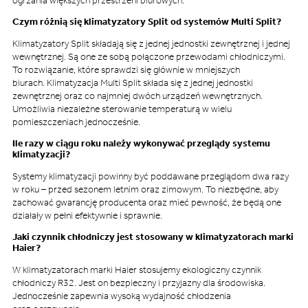
ogrzania większych przestrzeni biurowych.
Czym różnią się klimatyzatory Split od systemów Multi Split?
Klimatyzatory Split składają się z jednej jednostki zewnętrznej i jednej
wewnętrznej. Są one ze sobą połączone przewodami chłodniczymi.
To rozwiązanie, które sprawdzi się głównie w mniejszych
biurach. Klimatyzacja Multi Split składa się z jednej jednostki
zewnętrznej oraz co najmniej dwóch urządzeń wewnętrznych.
Umożliwia niezależne sterowanie temperaturą w wielu
pomieszczeniach jednocześnie.
Ile razy w ciągu roku należy wykonywać przeglądy systemu
klimatyzacji?
Systemy klimatyzacji powinny być poddawane przeglądom dwa razy
w roku – przed sezonem letnim oraz zimowym. To niezbędne, aby
zachować gwarancję producenta oraz mieć pewność, że będą one
działały w pełni efektywnie i sprawnie.
Jaki czynnik chłodniczy jest stosowany w klimatyzatorach marki
Haier?
W klimatyzatorach marki Haier stosujemy ekologiczny czynnik
chłodniczy R32. Jest on bezpieczny i przyjazny dla środowiska.
Jednocześnie zapewnia wysoką wydajność chłodzenia