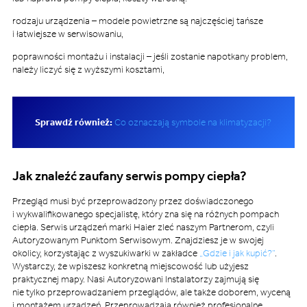
rodzaju urządzenia – modele powietrzne są najczęściej tańsze
i łatwiejsze w serwisowaniu,
poprawności montażu i instalacji – jeśli zostanie napotkany problem,
należy liczyć się z wyższymi kosztami,
Sprawdź również:
Co oznaczają symbole na klimatyzacji?
Jak znaleźć zaufany serwis pompy ciepła?
Przegląd musi być przeprowadzony przez doświadczonego
i wykwalifikowanego specjalistę, który zna się na różnych pompach
ciepła. Serwis urządzeń marki Haier zleć naszym Partnerom, czyli
Autoryzowanym Punktom Serwisowym. Znajdziesz je w swojej
okolicy, korzystając z wyszukiwarki w zakładce
„Gdzie i jak kupić?”
.
Wystarczy, że wpiszesz konkretną miejscowość lub użyjesz
praktycznej mapy. Nasi Autoryzowani Instalatorzy zajmują się
nie tylko przeprowadzaniem przeglądów, ale także doborem, wyceną
i montażem urządzeń. Przeprowadzają również profesjonalne