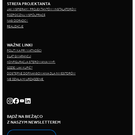
STREFA PROJEKTANTA
JAK WSPIERAMY PROJEKTANTÓW I INSTALATORÓW
ROZPOCZNIJ WSPÓŁPRACĘ
NASI DORADCY
REALIZACJE
WAŻNE LINKI
POLITYKA PRYWATNOŚCI
5 LAT GWARANCJI
KONFIGURACJA STEROWANIA WI-FI
GDZIE I JAK KUPIĆ?
DOSTĘPNE DOFINANSOWANIA DLA INWESTORÓW
NIE DZIAŁA MI URZĄDZENIE
BĄDŹ NA BIEŻĄCO
Z NASZYM NEWSLETTEREM