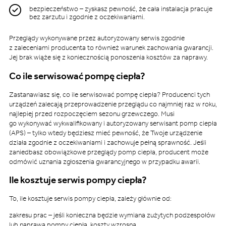
bezpieczeństwo – zyskasz pewność, że cała instalacja pracuje
bez zarzutu i zgodnie z oczekiwaniami.
Przeglądy wykonywane przez autoryzowany serwis zgodnie
z zaleceniami producenta to również warunek zachowania gwarancji.
Jej brak wiąże się z koniecznością ponoszenia kosztów za naprawy.
Co ile serwisować pompę ciepła?
Zastanawiasz się, co ile serwisować pompę ciepła? Producenci tych
urządzeń zalecają przeprowadzenie przeglądu co najmniej raz w roku,
najlepiej przed rozpoczęciem sezonu grzewczego. Musi
go wykonywać wykwalifikowany i autoryzowany serwisant pomp ciepła
(APS) – tylko wtedy będziesz mieć pewność, że Twoje urządzenie
działa zgodnie z oczekiwaniami i zachowuje pełną sprawność. Jeśli
zaniedbasz obowiązkowe przeglądy pomp ciepła, producent może
odmówić uznania zgłoszenia gwarancyjnego w przypadku awarii.
Ile kosztuje serwis pompy ciepła?
To, ile kosztuje serwis pompy ciepła, zależy głównie od:
zakresu prac – jeśli konieczna będzie wymiana zużytych podzespołów
lub naprawa pompy ciepła, koszty wzrosną.