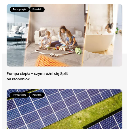
Pompy ciepła
Poradnik
Pompa ciepła – czym różni się Split
od Monoblok
Pompy ciepła
Poradnik