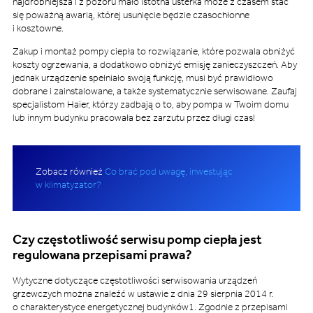
najdrobniejsza i z pozoru mało istotna usterka może z czasem stać
się poważną awarią, której usunięcie będzie czasochłonne
i kosztowne.
Zakup i montaż pompy ciepła to rozwiązanie, które pozwala obniżyć
koszty ogrzewania, a dodatkowo obniżyć emisję zanieczyszczeń. Aby
jednak urządzenie spełniało swoją funkcję, musi być prawidłowo
dobrane i zainstalowane, a także systematycznie serwisowane. Zaufaj
specjalistom Haier, którzy zadbają o to, aby pompa w Twoim domu
lub innym budynku pracowała bez zarzutu przez długi czas!
Zobacz również
Co brać pod uwagę, inwestując
w klimatyzator?
Czy częstotliwość serwisu pomp ciepła jest
regulowana przepisami prawa?
Wytyczne dotyczące częstotliwości serwisowania urządzeń
grzewczych można znaleźć w ustawie z dnia 29 sierpnia 2014 r.
o charakterystyce energetycznej budynków1. Zgodnie z przepisami