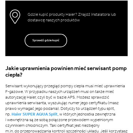
Gdzie kupić produkty Haier? Znajdź Instalatora lub
dostawcę naszych produktów
Sprawdź gdzie kupić
Jakie uprawnienia powinien mieć serwisant pomp
ciepła?
Serwisant wykonujący przegląd pompy ciepła musi mieć uprawnienia
F-gazowe. W przypadku naszych urządzeń musi on także mieć
autoryzację Haier, czyli być w bazie APS. Możesz sprawdzić
uprawnienia serwisanta, wyszukując numer jego certyfikatu (masz
prawo wymagać jego podania). Dotyczy to urządzeń typu split,
np.
Haier SUPER AQUA Split
, w których jednostka zewnętrzna
i wewnętrzna są ze sobą połączone przewodem wypełnionym
czynnikiem chłodniczym. Taki certyfikat jest niezbędny
m.in. do przeprowadzania kontroli szczelności układu. Jeśli korzystasz