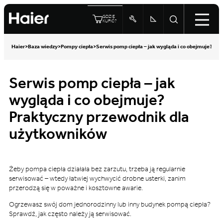
GDZIE
KUPIĆ?
Haier
>
Baza wiedzy
>
Pompy ciepła
>
Serwis pomp ciepła – jak wygląda i co obejmuje? P
Serwis pomp ciepła – jak
wygląda i co obejmuje?
Praktyczny przewodnik dla
użytkowników
Żeby pompa ciepła działała bez zarzutu, trzeba ją regularnie
serwisować – wtedy łatwiej wychwycić drobne usterki, zanim
przerodzą się w poważne i kosztowne awarie.
Ogrzewasz swój dom jednorodzinny lub inny budynek pompą ciepła?
Sprawdź, jak często należy ją serwisować.