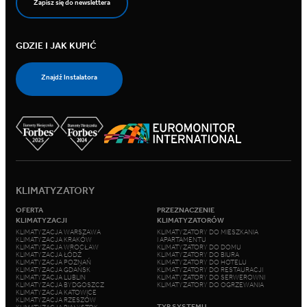
Zapisz się do newslettera
GDZIE I JAK KUPIĆ
Znajdź Instalatora
KLIMATYZATORY
OFERTA
PRZEZNACZENIE
KLIMATYZACJI
KLIMATYZATORÓW
KLIMATYZACJA WARSZAWA
KLIMATYZATORY DO MIESZKANIA
KLIMATYZACJA KRAKÓW
I APARTAMENTU
KLIMATYZACJA WROCŁAW
KLIMATYZATORY DO DOMU
KLIMATYZACJA ŁÓDŹ
KLIMATYZATORY DO BIURA
KLIMATYZACJA POZNAŃ
KLIMATYZATORY DO HOTELU
KLIMATYZACJA GDAŃSK
KLIMATYZATORY DO RESTAURACJI
KLIMATYZACJA LUBLIN
KLIMATYZATORY DO SERWEROWNI
KLIMATYZACJA BYDGOSZCZ
KLIMATYZATORY DO OGRZEWANIA
KLIMATYZACJA KATOWICE
KLIMATYZACJA RZESZÓW
TYP SYSTEMU