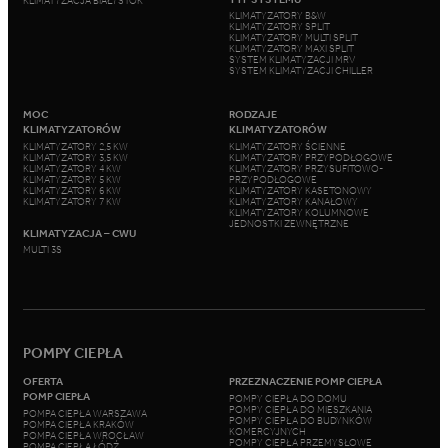
KLIMATYZACJA BIAŁYSTOK
KLIMATYZATORY B&W
KLIMATYZATORY SPLIT
KLIMATYZATORY MULTI SPLIT
KLIMATYZATORY MAXI SPLIT
SYSTEM KLIMATYZACJI MRV
SYSTEM KLIMATYZACJI CHILLER
MOC
RODZAJE
KLIMATYZATORÓW
KLIMATYZATORÓW
KLIMATYZATORY 2,5 KW
KLIMATYZATORY ŚCIENNE
KLIMATYZATORY 3,5 KW
KLIMATYZATORY PRZYPODŁOGOWE
KLIMATYZATORY 4 KW
KLIMATYZATORY PRZYSUFITOWO-
KLIMATYZATORY 5 KW
PRZYPODŁOGOWE
KLIMATYZATORY 6 KW
KLIMATYZATORY KASETONOWY
KLIMATYZATORY 7 KW
KLIMATYZATORY KANAŁOWY
KLIMATYZATORY KOLUMNOWE
JEDNOSTKI ZEWNĘTRZNE
KLIMATYZACJA – CWU
MULTI 3S
POMPY CIEPŁA
OFERTA
PRZEZNACZENIE POMP CIEPŁA
POMP CIEPŁA
POMPY CIEPŁA DO DOMU
POMPY CIEPŁA DO MIESZKANIA
POMPA CIEPŁA WARSZAWA
POMPY CIEPŁA DO BUDYNKÓW
POMPA CIEPŁA KRAKÓW
KOMERCYJNYCH
POMPA CIEPŁA WROCŁAW
POMPY CIEPŁA PRZEMYSŁOWE
POMPA CIEPŁA ŁÓDŹ