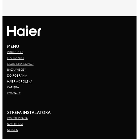
MENU
PRODUKTY
MARKA NR 1
GDZIE I JAK KUPIĆ?
BAZA WIEDZY
DO POBRANIA
HAIER AC POLSKA
KARIERA
KONTAKT
STREFA INSTALATORA
WSPÓŁPRACA
SZKOLENIA
SERWIS